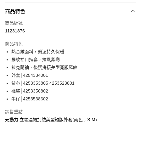
信用卡分期付款
3 期 0 利率 每期
NT$593
21家銀行
商品特色
合作金庫商業銀行
第一商業銀行
超商取貨付款
商品編號
華南商業銀行
彰化商業銀行
11231876
LINE Pay
上海商業儲蓄銀行
台北富邦商業銀行
國泰世華商業銀行
兆豐國際商業銀行
商品特色
Apple Pay
臺灣中小企業銀行
台中商業銀行
熱合絨面料，鎖溫持久保暖
匯豐（台灣）商業銀行
華泰商業銀行
街口支付
羅紋袖口指套，擋風禦寒
聯邦商業銀行
遠東國際商業銀行
元大商業銀行
永豐商業銀行
拉克蘭袖，後腰拼接美型寬版羅紋
悠遊付
玉山商業銀行
星展（台灣）商業銀行
外套│4254334001
台新國際商業銀行
中國信託商業銀行
全盈+PAY
背心│4253353805 4253523801
台灣樂天信用卡公司
褲裝│4253356802
大哥付你分期
牛仔│4253538602
相關說明
【大哥付你分期使用說明】
AFTEE先享後付
銷售重點
1.本服務由台灣大哥大提供，台灣大哥大用戶可立即使用無須另外申請。
2.付款方式選擇「大哥付你分期」，訂單成立後會自動跳轉到大哥付的交易
相關說明
元動力 立領連帽加絨美型短版外套(兩色；S-M)
流程，驗證手機門號後，選擇欲分期的期數、繳款截止日，確認付款後即完
【關於「AFTEE先享後付」】
成交易。
AFTEE先享後付是「在收到商品之後才付款」的支付方式。 讓您購物簡單
運送方式
3.實際核准額度、可分期數及費用金額請依後續交易確認頁面所載為準。
便利好安心！
4.訂單成立30分鐘內，如未前往確認交易或遇審核未通過，訂單將自動取