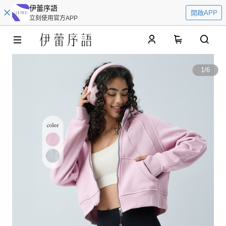
伊蕾序語
開啟APP
立刻使用官方APP
0
1
/
6