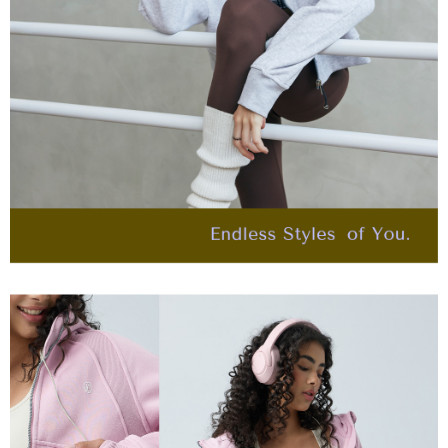
任。
宅配離島
４．使用「AFTEE先享後付」時，將依據個別帳號之用戶狀況，依本公司即
每筆NT$120，滿NT$2,500(含以上)免運費
時審查核予不同之上限額度；若仍有額度不足之情形，本公司將視審查結果
請求用戶進行身份認證。
付款後門市自取
５．嚴禁一人註冊多個帳號或使用他人資訊註冊。若發現惡意使用之情形，
恩沛科技股份有限公司將有權停止該用戶之使用額度並採取法律行動。
免運費
海外配送
查看運費