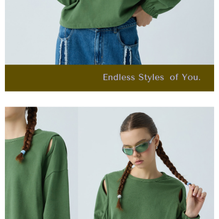
４．使用「AFTEE先享後付」時，將依據個別帳號之用戶狀況，依本公司即
每筆NT$120，滿NT$2,500(含以上)免運費
時審查核予不同之上限額度；若仍有額度不足之情形，本公司將視審查結果
請求用戶進行身份認證。
付款後門市自取
５．嚴禁一人註冊多個帳號或使用他人資訊註冊。若發現惡意使用之情形，
恩沛科技股份有限公司將有權停止該用戶之使用額度並採取法律行動。
免運費
海外配送
查看運費