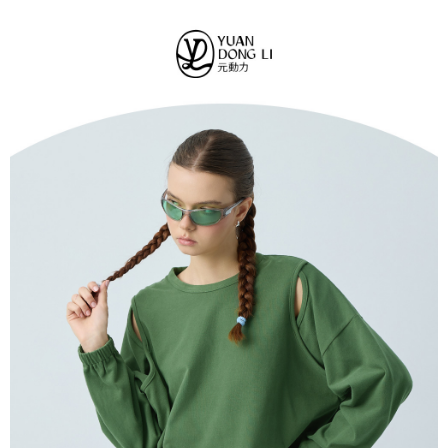
法說明評估內容。
每筆NT$120，滿NT$2,500(含以上)免運費
３．安心：先確認商品／服務後，再付款。
【繳款方式說明】
1.分期款項不併入電信帳單，「大哥付你分期」於每月結算日後寄送繳費提
付款後全家取貨
【「AFTEE先享後付」結帳流程】
醒簡訊。
１．於結帳方式選擇「AFTEE先享後付」後，將跳轉至「AFTEE先享後付」
每筆NT$120，滿NT$2,500(含以上)免運費
2.透過簡訊連結打開帳單後，可選擇「超商條碼／台灣大直營門市／銀行轉
結帳頁面，進行簡訊認證並確認金額後，即可完成結帳。
帳／街口支付／iPASS MONEY」等通路繳費。
２．訂單成立數日內，您將收到繳費通知簡訊。
萊爾富取貨付款
３．收到繳費通知簡訊後14天內，點擊此簡訊中的連結，可透過四大超商／
【注意事項】
每筆NT$120，滿NT$2,500(含以上)免運費
ATM／網路銀行／等多元方式進行付款，方視為交易完成。
1.本服務係由「台灣大哥大股份有限公司」（以下簡稱本公司）所提供，讓
※ 請注意：結帳手續完成當下不需立刻繳費，但若您需要取消訂單，請聯絡
用戶於交易時，得透過本服務購買商品或服務，並由商店將買賣／分期付款
付款後萊爾富取貨
購買商品的店家。未經商家同意取消之訂單仍視為有效，需透過AFTEE先享
買賣價金債權讓與本公司後，依約使用本公司帳單繳交帳款。
後付繳納相關費用。
每筆NT$120，滿NT$2,500(含以上)免運費
2.基於同意付款使用「大哥付你分期」之契約關係目的，商店將以您的個人
※ 交易是否成功請以「AFTEE先享後付 」之結帳頁面顯示為準，若有關於
資料（包含姓名、電話或地址）提供予台灣大哥大進項蒐集、處理及利用，
是否繳費成功／繳費後需取消欲退款等相關疑問，請聯繫「AFTEE先享後付
7-11取貨付款
由本公司與您本人進行分期帳單所需資料之確認、核對及更正。
客戶支援中心」
https://netprotections.freshdesk.com/support/home
3.完整用戶服務條款，請詳閱以下連結：
https://oppay.tw/userRule
每筆NT$120，滿NT$2,500(含以上)免運費
【注意事項】
１．透過由恩沛科技股份有限公司提供之「AFTEE先享後付」服務完成之交
付款後7-11取貨
易，需依本服務之必要範圍內提供個人資料，並將交易相關給付款項請求債
每筆NT$120，滿NT$2,500(含以上)免運費
權轉讓予恩沛科技股份有限公司。
２．關於個人資料處理事宜，請瀏覽以下網址：
宅配
https://aftee.tw/terms/#terms3
３．未成年的使用者請事先徵得法定代理人或監護人之同意方可使用
每筆NT$120，滿NT$2,500(含以上)免運費
「AFTEE先享後付」，若未經同意申辦者引起之損失，本公司不負相關責
任。
宅配離島