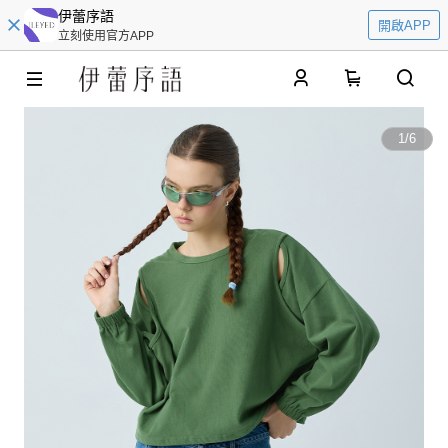
伊蕾序語
開啟APP
立刻使用官方APP
0
1
/
6