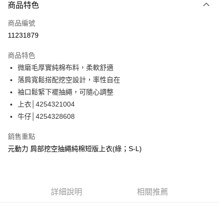
3 期 0 利率 每期
NT$593
21家銀行
商品特色
合作金庫商業銀行
第一商業銀行
超商取貨付款
商品編號
華南商業銀行
彰化商業銀行
11231879
LINE Pay
上海商業儲蓄銀行
台北富邦商業銀行
國泰世華商業銀行
兆豐國際商業銀行
商品特色
Apple Pay
臺灣中小企業銀行
台中商業銀行
微磨毛厚實純棉布料，柔軟舒適
匯豐（台灣）商業銀行
華泰商業銀行
街口支付
落肩寬鬆搭配挖空設計，率性自在
聯邦商業銀行
遠東國際商業銀行
元大商業銀行
永豐商業銀行
袖口鬆緊下襬抽繩，可隨心調整
悠遊付
玉山商業銀行
星展（台灣）商業銀行
上衣│4254321004
台新國際商業銀行
中國信託商業銀行
全盈+PAY
牛仔│4254328608
台灣樂天信用卡公司
大哥付你分期
銷售重點
相關說明
元動力 肩部挖空抽繩純棉短版上衣(綠；S-L)
【大哥付你分期使用說明】
AFTEE先享後付
1.本服務由台灣大哥大提供，台灣大哥大用戶可立即使用無須另外申請。
2.付款方式選擇「大哥付你分期」，訂單成立後會自動跳轉到大哥付的交易
相關說明
流程，驗證手機門號後，選擇欲分期的期數、繳款截止日，確認付款後即完
【關於「AFTEE先享後付」】
成交易。
詳細說明
相關推薦
AFTEE先享後付是「在收到商品之後才付款」的支付方式。 讓您購物簡單
運送方式
3.實際核准額度、可分期數及費用金額請依後續交易確認頁面所載為準。
便利好安心！
4.訂單成立30分鐘內，如未前往確認交易或遇審核未通過，訂單將自動取
１．簡單：不需註冊會員、不需綁卡、不需儲值。
全家取貨付款
消。如遇「轉專審核」未通過狀況，表示未達大哥付你分期系統評分，恕無
２．便利：只要手機號碼，簡訊認證，即可結帳。