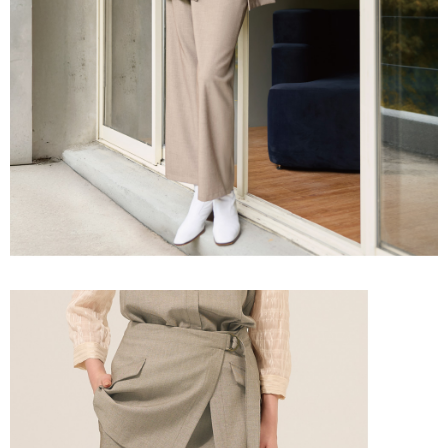
「AFTEE先享後付」，若未經同意申辦者引起之損失，本公司不負相關責
任。
宅配離島
４．使用「AFTEE先享後付」時，將依據個別帳號之用戶狀況，依本公司即
每筆NT$120，滿NT$2,500(含以上)免運費
時審查核予不同之上限額度；若仍有額度不足之情形，本公司將視審查結果
請求用戶進行身份認證。
付款後門市自取
５．嚴禁一人註冊多個帳號或使用他人資訊註冊。若發現惡意使用之情形，
恩沛科技股份有限公司將有權停止該用戶之使用額度並採取法律行動。
免運費
海外配送
查看運費