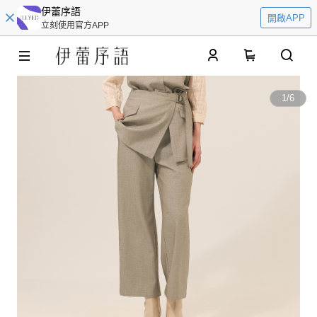
伊蕾序語
開啟APP
立刻使用官方APP
0
1
/
6