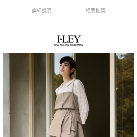
便利好安心！
4.訂單成立30分鐘內，如未前往確認交易或遇審核未通過，訂單將自動取
１．簡單：不需註冊會員、不需綁卡、不需儲值。
全家取貨付款
消。如遇「轉專審核」未通過狀況，表示未達大哥付你分期系統評分，恕無
詳細說明
相關推薦
２．便利：只要手機號碼，簡訊認證，即可結帳。
法說明評估內容。
每筆NT$120，滿NT$2,500(含以上)免運費
３．安心：先確認商品／服務後，再付款。
【繳款方式說明】
1.分期款項不併入電信帳單，「大哥付你分期」於每月結算日後寄送繳費提
付款後全家取貨
【「AFTEE先享後付」結帳流程】
醒簡訊。
１．於結帳方式選擇「AFTEE先享後付」後，將跳轉至「AFTEE先享後付」
每筆NT$120，滿NT$2,500(含以上)免運費
2.透過簡訊連結打開帳單後，可選擇「超商條碼／台灣大直營門市／銀行轉
結帳頁面，進行簡訊認證並確認金額後，即可完成結帳。
帳／街口支付／iPASS MONEY」等通路繳費。
２．訂單成立數日內，您將收到繳費通知簡訊。
萊爾富取貨付款
３．收到繳費通知簡訊後14天內，點擊此簡訊中的連結，可透過四大超商／
【注意事項】
每筆NT$120，滿NT$2,500(含以上)免運費
ATM／網路銀行／等多元方式進行付款，方視為交易完成。
1.本服務係由「台灣大哥大股份有限公司」（以下簡稱本公司）所提供，讓
※ 請注意：結帳手續完成當下不需立刻繳費，但若您需要取消訂單，請聯絡
用戶於交易時，得透過本服務購買商品或服務，並由商店將買賣／分期付款
付款後萊爾富取貨
購買商品的店家。未經商家同意取消之訂單仍視為有效，需透過AFTEE先享
買賣價金債權讓與本公司後，依約使用本公司帳單繳交帳款。
後付繳納相關費用。
每筆NT$120，滿NT$2,500(含以上)免運費
2.基於同意付款使用「大哥付你分期」之契約關係目的，商店將以您的個人
※ 交易是否成功請以「AFTEE先享後付 」之結帳頁面顯示為準，若有關於
資料（包含姓名、電話或地址）提供予台灣大哥大進項蒐集、處理及利用，
是否繳費成功／繳費後需取消欲退款等相關疑問，請聯繫「AFTEE先享後付
7-11取貨付款
由本公司與您本人進行分期帳單所需資料之確認、核對及更正。
客戶支援中心」
https://netprotections.freshdesk.com/support/home
3.完整用戶服務條款，請詳閱以下連結：
https://oppay.tw/userRule
每筆NT$120，滿NT$2,500(含以上)免運費
【注意事項】
１．透過由恩沛科技股份有限公司提供之「AFTEE先享後付」服務完成之交
付款後7-11取貨
易，需依本服務之必要範圍內提供個人資料，並將交易相關給付款項請求債
每筆NT$120，滿NT$2,500(含以上)免運費
權轉讓予恩沛科技股份有限公司。
２．關於個人資料處理事宜，請瀏覽以下網址：
宅配
https://aftee.tw/terms/#terms3
３．未成年的使用者請事先徵得法定代理人或監護人之同意方可使用
每筆NT$120，滿NT$2,500(含以上)免運費