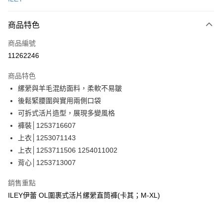
信用卡分期付款
3 期 0 利率 每期
NT$893
21家銀行
商品特色
合作金庫商業銀行
第一商業銀行
超商取貨付款
商品編號
華南商業銀行
彰化商業銀行
11262246
LINE Pay
上海商業儲蓄銀行
台北富邦商業銀行
國泰世華商業銀行
兆豐國際商業銀行
商品特色
Apple Pay
臺灣中小企業銀行
台中商業銀行
縲縈與羊毛混紡面料，柔軟不易皺
匯豐（台灣）商業銀行
華泰商業銀行
街口支付
後鬆緊腰圍與實用兩側口袋
聯邦商業銀行
遠東國際商業銀行
元大商業銀行
永豐商業銀行
可拆式活片造型，展現多變風格
悠遊付
玉山商業銀行
星展（台灣）商業銀行
褲裝│1253716607
台新國際商業銀行
中國信託商業銀行
全盈+PAY
上衣│1253071143
台灣樂天信用卡公司
上衣│1253711506 1254011002
大哥付你分期
背心│1253713007
相關說明
【大哥付你分期使用說明】
AFTEE先享後付
銷售重點
1.本服務由台灣大哥大提供，台灣大哥大用戶可立即使用無須另外申請。
2.付款方式選擇「大哥付你分期」，訂單成立後會自動跳轉到大哥付的交易
相關說明
ILEY伊蕾 OL圍裹式活片縲縈直筒褲(卡其；M-XL)
流程，驗證手機門號後，選擇欲分期的期數、繳款截止日，確認付款後即完
【關於「AFTEE先享後付」】
成交易。
AFTEE先享後付是「在收到商品之後才付款」的支付方式。 讓您購物簡單
運送方式
3.實際核准額度、可分期數及費用金額請依後續交易確認頁面所載為準。