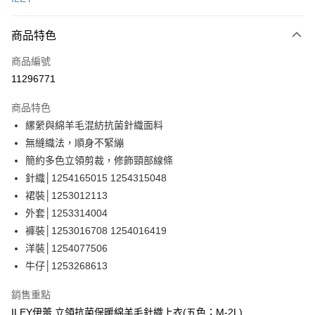
信用卡分期付款
3 期 0 利率 每期
NT$663
21家銀行
商品特色
合作金庫商業銀行
第一商業銀行
超商取貨付款
商品編號
華南商業銀行
彰化商業銀行
11296771
LINE Pay
上海商業儲蓄銀行
台北富邦商業銀行
國泰世華商業銀行
兆豐國際商業銀行
商品特色
Apple Pay
臺灣中小企業銀行
台中商業銀行
縲縈與綿羊毛混紡抗菌針織面料
匯豐（台灣）商業銀行
華泰商業銀行
街口支付
無縫織法，順身不緊繃
聯邦商業銀行
遠東國際商業銀行
元大商業銀行
永豐商業銀行
簡約多色立領剪裁，修飾頸部線條
悠遊付
玉山商業銀行
星展（台灣）商業銀行
針織│1254165015 1254315048
台新國際商業銀行
中國信託商業銀行
全盈+PAY
裙裝│1253012113
台灣樂天信用卡公司
外套│1253314004
大哥付你分期
褲裝│1253016708 1254016419
相關說明
洋裝│1254077506
【大哥付你分期使用說明】
AFTEE先享後付
1.本服務由台灣大哥大提供，台灣大哥大用戶可立即使用無須另外申請。
牛仔│1253268613
2.付款方式選擇「大哥付你分期」，訂單成立後會自動跳轉到大哥付的交易
相關說明
流程，驗證手機門號後，選擇欲分期的期數、繳款截止日，確認付款後即完
【關於「AFTEE先享後付」】
銷售重點
成交易。
AFTEE先享後付是「在收到商品之後才付款」的支付方式。 讓您購物簡單
運送方式
ILEY伊蕾 立領抗菌保暖綿羊毛針織上衣(五色；M-2L)
3.實際核准額度、可分期數及費用金額請依後續交易確認頁面所載為準。