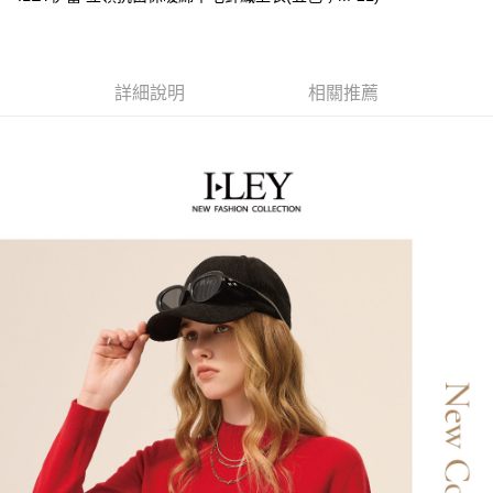
便利好安心！
4.訂單成立30分鐘內，如未前往確認交易或遇審核未通過，訂單將自動取
１．簡單：不需註冊會員、不需綁卡、不需儲值。
全家取貨付款
消。如遇「轉專審核」未通過狀況，表示未達大哥付你分期系統評分，恕無
２．便利：只要手機號碼，簡訊認證，即可結帳。
法說明評估內容。
每筆NT$120，滿NT$2,500(含以上)免運費
３．安心：先確認商品／服務後，再付款。
【繳款方式說明】
詳細說明
相關推薦
1.分期款項不併入電信帳單，「大哥付你分期」於每月結算日後寄送繳費提
付款後全家取貨
【「AFTEE先享後付」結帳流程】
醒簡訊。
１．於結帳方式選擇「AFTEE先享後付」後，將跳轉至「AFTEE先享後付」
每筆NT$120，滿NT$2,500(含以上)免運費
2.透過簡訊連結打開帳單後，可選擇「超商條碼／台灣大直營門市／銀行轉
結帳頁面，進行簡訊認證並確認金額後，即可完成結帳。
帳／街口支付／iPASS MONEY」等通路繳費。
２．訂單成立數日內，您將收到繳費通知簡訊。
萊爾富取貨付款
３．收到繳費通知簡訊後14天內，點擊此簡訊中的連結，可透過四大超商／
【注意事項】
每筆NT$120，滿NT$2,500(含以上)免運費
ATM／網路銀行／等多元方式進行付款，方視為交易完成。
1.本服務係由「台灣大哥大股份有限公司」（以下簡稱本公司）所提供，讓
※ 請注意：結帳手續完成當下不需立刻繳費，但若您需要取消訂單，請聯絡
用戶於交易時，得透過本服務購買商品或服務，並由商店將買賣／分期付款
付款後萊爾富取貨
購買商品的店家。未經商家同意取消之訂單仍視為有效，需透過AFTEE先享
買賣價金債權讓與本公司後，依約使用本公司帳單繳交帳款。
後付繳納相關費用。
每筆NT$120，滿NT$2,500(含以上)免運費
2.基於同意付款使用「大哥付你分期」之契約關係目的，商店將以您的個人
※ 交易是否成功請以「AFTEE先享後付 」之結帳頁面顯示為準，若有關於
資料（包含姓名、電話或地址）提供予台灣大哥大進項蒐集、處理及利用，
是否繳費成功／繳費後需取消欲退款等相關疑問，請聯繫「AFTEE先享後付
7-11取貨付款
由本公司與您本人進行分期帳單所需資料之確認、核對及更正。
客戶支援中心」
https://netprotections.freshdesk.com/support/home
3.完整用戶服務條款，請詳閱以下連結：
https://oppay.tw/userRule
每筆NT$120，滿NT$2,500(含以上)免運費
【注意事項】
１．透過由恩沛科技股份有限公司提供之「AFTEE先享後付」服務完成之交
付款後7-11取貨
易，需依本服務之必要範圍內提供個人資料，並將交易相關給付款項請求債
每筆NT$120，滿NT$2,500(含以上)免運費
權轉讓予恩沛科技股份有限公司。
２．關於個人資料處理事宜，請瀏覽以下網址：
宅配
https://aftee.tw/terms/#terms3
３．未成年的使用者請事先徵得法定代理人或監護人之同意方可使用
每筆NT$120，滿NT$2,500(含以上)免運費