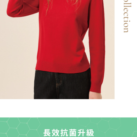
「AFTEE先享後付」，若未經同意申辦者引起之損失，本公司不負相關責
任。
宅配離島
４．使用「AFTEE先享後付」時，將依據個別帳號之用戶狀況，依本公司即
每筆NT$120，滿NT$2,500(含以上)免運費
時審查核予不同之上限額度；若仍有額度不足之情形，本公司將視審查結果
請求用戶進行身份認證。
付款後門市自取
５．嚴禁一人註冊多個帳號或使用他人資訊註冊。若發現惡意使用之情形，
恩沛科技股份有限公司將有權停止該用戶之使用額度並採取法律行動。
免運費
海外配送
查看運費