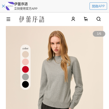
伊蕾序語
開啟APP
立刻使用官方APP
0
1
/
6