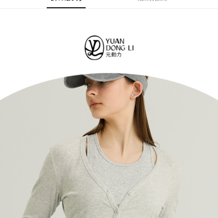
法說明評估內容。
每筆NT$120，滿NT$2,500(含以上)免運費
３．安心：先確認商品／服務後，再付款。
【繳款方式說明】
1.分期款項不併入電信帳單，「大哥付你分期」於每月結算日後寄送繳費提
付款後全家取貨
【「AFTEE先享後付」結帳流程】
醒簡訊。
１．於結帳方式選擇「AFTEE先享後付」後，將跳轉至「AFTEE先享後付」
每筆NT$120，滿NT$2,500(含以上)免運費
2.透過簡訊連結打開帳單後，可選擇「超商條碼／台灣大直營門市／銀行轉
結帳頁面，進行簡訊認證並確認金額後，即可完成結帳。
帳／街口支付／iPASS MONEY」等通路繳費。
２．訂單成立數日內，您將收到繳費通知簡訊。
萊爾富取貨付款
３．收到繳費通知簡訊後14天內，點擊此簡訊中的連結，可透過四大超商／
【注意事項】
每筆NT$120，滿NT$2,500(含以上)免運費
ATM／網路銀行／等多元方式進行付款，方視為交易完成。
1.本服務係由「台灣大哥大股份有限公司」（以下簡稱本公司）所提供，讓
※ 請注意：結帳手續完成當下不需立刻繳費，但若您需要取消訂單，請聯絡
用戶於交易時，得透過本服務購買商品或服務，並由商店將買賣／分期付款
付款後萊爾富取貨
購買商品的店家。未經商家同意取消之訂單仍視為有效，需透過AFTEE先享
買賣價金債權讓與本公司後，依約使用本公司帳單繳交帳款。
後付繳納相關費用。
每筆NT$120，滿NT$2,500(含以上)免運費
2.基於同意付款使用「大哥付你分期」之契約關係目的，商店將以您的個人
※ 交易是否成功請以「AFTEE先享後付 」之結帳頁面顯示為準，若有關於
資料（包含姓名、電話或地址）提供予台灣大哥大進項蒐集、處理及利用，
是否繳費成功／繳費後需取消欲退款等相關疑問，請聯繫「AFTEE先享後付
7-11取貨付款
由本公司與您本人進行分期帳單所需資料之確認、核對及更正。
客戶支援中心」
https://netprotections.freshdesk.com/support/home
3.完整用戶服務條款，請詳閱以下連結：
https://oppay.tw/userRule
每筆NT$120，滿NT$2,500(含以上)免運費
【注意事項】
１．透過由恩沛科技股份有限公司提供之「AFTEE先享後付」服務完成之交
付款後7-11取貨
易，需依本服務之必要範圍內提供個人資料，並將交易相關給付款項請求債
每筆NT$120，滿NT$2,500(含以上)免運費
權轉讓予恩沛科技股份有限公司。
２．關於個人資料處理事宜，請瀏覽以下網址：
宅配
https://aftee.tw/terms/#terms3
３．未成年的使用者請事先徵得法定代理人或監護人之同意方可使用
每筆NT$120，滿NT$2,500(含以上)免運費
「AFTEE先享後付」，若未經同意申辦者引起之損失，本公司不負相關責
任。
宅配離島