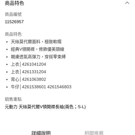
3 期 0 利率 每期
NT$360
21家銀行
商品特色
合作金庫商業銀行
第一商業銀行
超商取貨付款
商品編號
華南商業銀行
彰化商業銀行
11526957
LINE Pay
上海商業儲蓄銀行
台北富邦商業銀行
國泰世華商業銀行
兆豐國際商業銀行
商品特色
Apple Pay
臺灣中小企業銀行
台中商業銀行
天絲莫代爾面料，極致軟糯
匯豐（台灣）商業銀行
華泰商業銀行
街口支付
經典V領開襟，修飾優美頸線
聯邦商業銀行
遠東國際商業銀行
元大商業銀行
永豐商業銀行
親膚透氣高彈力，穿搭零束縛
悠遊付
玉山商業銀行
星展（台灣）商業銀行
上衣│4261041204
台新國際商業銀行
中國信託商業銀行
全盈+PAY
上衣│4261331204
台灣樂天信用卡公司
背心│4261063802
大哥付你分期
牛仔│4261538601 4261546803
相關說明
【大哥付你分期使用說明】
AFTEE先享後付
銷售重點
1.本服務由台灣大哥大提供，台灣大哥大用戶可立即使用無須另外申請。
2.付款方式選擇「大哥付你分期」，訂單成立後會自動跳轉到大哥付的交易
相關說明
元動力 天絲莫代爾V領開襟長袖(兩色；S-L)
流程，驗證手機門號後，選擇欲分期的期數、繳款截止日，確認付款後即完
【關於「AFTEE先享後付」】
成交易。
AFTEE先享後付是「在收到商品之後才付款」的支付方式。 讓您購物簡單
運送方式
3.實際核准額度、可分期數及費用金額請依後續交易確認頁面所載為準。
便利好安心！
4.訂單成立30分鐘內，如未前往確認交易或遇審核未通過，訂單將自動取
１．簡單：不需註冊會員、不需綁卡、不需儲值。
全家取貨付款
消。如遇「轉專審核」未通過狀況，表示未達大哥付你分期系統評分，恕無
詳細說明
相關推薦
２．便利：只要手機號碼，簡訊認證，即可結帳。