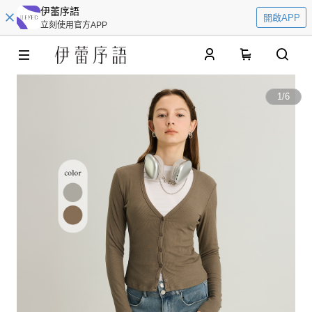
伊蕾序語
開啟APP
立刻使用官方APP
0
1
/
6