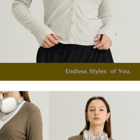
４．使用「AFTEE先享後付」時，將依據個別帳號之用戶狀況，依本公司即
每筆NT$120，滿NT$2,500(含以上)免運費
時審查核予不同之上限額度；若仍有額度不足之情形，本公司將視審查結果
請求用戶進行身份認證。
付款後門市自取
５．嚴禁一人註冊多個帳號或使用他人資訊註冊。若發現惡意使用之情形，
恩沛科技股份有限公司將有權停止該用戶之使用額度並採取法律行動。
免運費
海外配送
查看運費