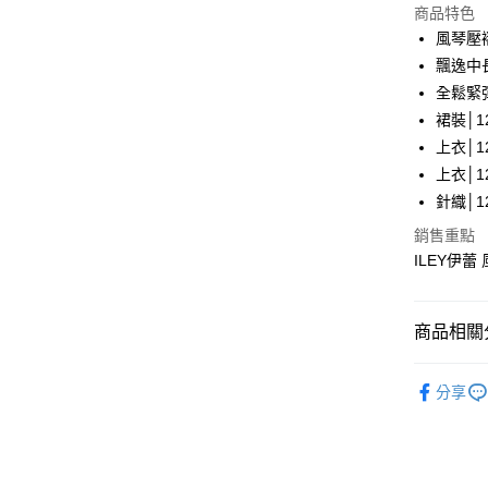
LINE Pay
上海商
商品特色
國泰世
風琴壓
Apple Pay
臺灣中
飄逸中
匯豐（
街口支付
全鬆緊
聯邦商
裙裝│12
元大商
悠遊付
上衣│12
玉山商
台新國
全盈+PAY
上衣│12
台灣樂
針織│12
大哥付你
銷售重點
相關說明
ILEY伊蕾
【大哥付
AFTEE先
1.本服務
2.付款方
相關說明
流程，驗
【關於「A
商品相關分
完成交易
AFTEE
3.實際核
便利好安
運送方式
【伊蕾 IL
4.訂單成
１．簡單
分享
消。如遇
２．便利
全家取貨
【伊蕾 IL
無法說明
３．安心
【繳款方
每筆NT$1
【伊蕾 IL
1.分期款
【「AFT
醒簡訊。
付款後全
１．於結帳
【伊蕾 IL