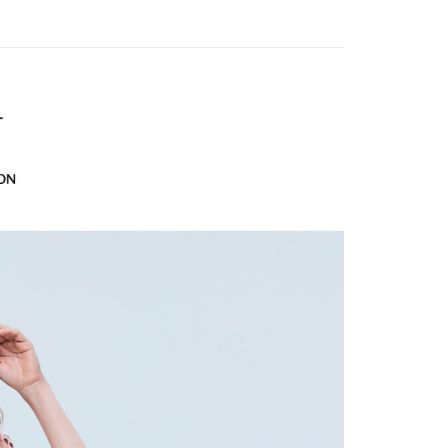
訊連結打開帳單後，可選擇「超商條碼／台灣大直營門市／銀行轉
頁面，進行簡訊認證並確認金額後，即可完成結帳。
20，滿NT$2,500(含以上)免運費
付／iPASS MONEY」等通路繳費。
成立數日內，您將收到繳費通知簡訊。
費通知簡訊後14天內，點擊此簡訊中的連結，可透過四大超商
貨付款
EY】
➤週二新品上市
春夏回饋品 買三送一
項】
網路銀行／等多元方式進行付款，方視為交易完成。
係由「台灣大哥大股份有限公司」（以下簡稱本公司）所提供，讓
20，滿NT$2,500(含以上)免運費
：結帳手續完成當下不需立刻繳費，但若您需要取消訂單，請聯
EY】
SALE 2.8折起↘買三送一-下半身
易時，得透過本服務購買商品或服務，並由商店將買賣／分期付
的店家。未經商家同意取消之訂單仍視為有效，需透過AFTEE
金債權讓與本公司後，依約使用本公司帳單繳交帳款。
繳納相關費用。
爾富取貨
意付款使用「大哥付你分期」之契約關係目的，商店將以您的個人
否成功請以「AFTEE先享後付 」之結帳頁面顯示為準，若有關於
20，滿NT$2,500(含以上)免運費
含姓名、電話或地址）提供予台灣大哥大進項蒐集、處理及利
功／繳費後需取消欲退款等相關疑問，請聯繫「AFTEE先享後
公司與您本人進行分期帳單所需資料之確認、核對及更正。
援中心」
https://netprotections.freshdesk.com/support/home
付款
戶服務條款，請詳閱以下連結：
https://oppay.tw/userRule
項】
20，滿NT$2,500(含以上)免運費
恩沛科技股份有限公司提供之「AFTEE先享後付」服務完成之
依本服務之必要範圍內提供個人資料，並將交易相關給付款項請
1取貨
讓予恩沛科技股份有限公司。
20，滿NT$2,500(含以上)免運費
個人資料處理事宜，請瀏覽以下網址：
ee.tw/terms/#terms3
年的使用者請事先徵得法定代理人或監護人之同意方可使用
E先享後付」，若未經同意申辦者引起之損失，本公司不負相關責
20，滿NT$2,500(含以上)免運費
AFTEE先享後付」時，將依據個別帳號之用戶狀況，依本公司
核予不同之上限額度；若仍有額度不足之情形，本公司將視審查
20，滿NT$2,500(含以上)免運費
用戶進行身份認證。
一人註冊多個帳號或使用他人資訊註冊。若發現惡意使用之情
市自取
科技股份有限公司將有權停止該用戶之使用額度並採取法律行