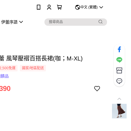
0
中文 (繁體)
伊蕾序語
伊蕾 風琴壓褶百搭長裙(咖；M-XL)
2,500免運
國家/地區配送
回饋品
390