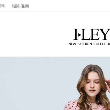
2.透過簡
付」結帳
每筆NT$1
說明
相關推薦
帳／街口支
活動專區
２．訂單
３．收到繳
萊爾富取
【伊蕾 IL
【注意事
／ATM／
1.本服務
每筆NT$1
※ 請注意
【伊蕾 IL
用戶於交
絡購買商品
款買賣價
先享後付
付款後萊
2.基於同
※ 交易是
每筆NT$1
資料（包
是否繳費成
用，由本
付客戶支
7-11取貨
3.完整用
【注意事
每筆NT$1
１．透過由
交易，需
付款後7-1
求債權轉
每筆NT$1
２．關於
https://aft
宅配
３．未成
「AFTE
每筆NT$1
任。
４．使用「
宅配離島
即時審查
每筆NT$1
結果請求
５．嚴禁
付款後門
形，恩沛