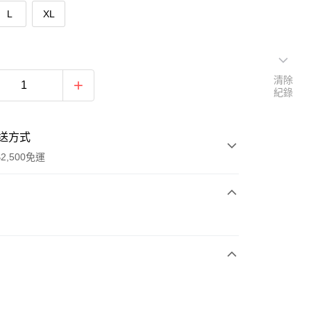
L
XL
清除
紀錄
送方式
2,500免運
次付款
期付款
0 利率 每期
NT$796
21家銀行
庫商業銀行
第一商業銀行
付款
業銀行
彰化商業銀行