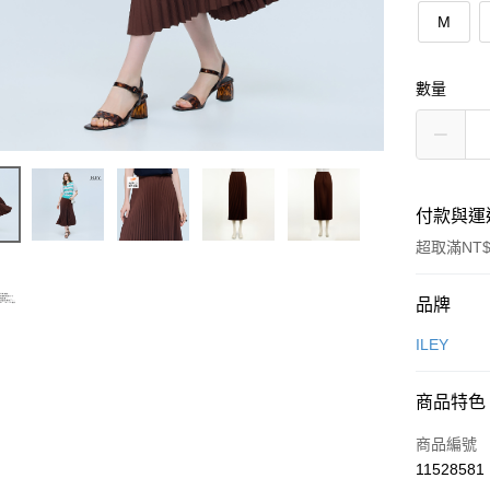
M
數量
付款與運
超取滿NT$
付款方式
品牌
信用卡一
ILEY
信用卡分
商品特色
3 期 
商品編號
合作金
超商取貨
11528581
華南商