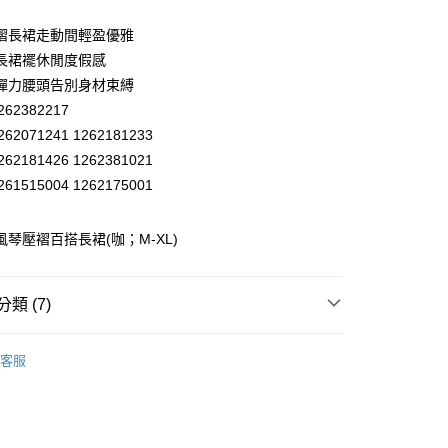
業儲蓄銀行
台北富邦商業銀行
華商業銀行
兆豐國際商業銀行
褶長裙走動間輕盈優雅
小企業銀行
台中商業銀行
長裙襬休閒度假感
台灣）商業銀行
華泰商業銀行
彈力腰頭告別身材束縛
業銀行
遠東國際商業銀行
62382217
業銀行
永豐商業銀行
62071241 1262181233
業銀行
星展（台灣）商業銀行
際商業銀行
中國信託商業銀行
62181426 1262381021
天信用卡公司
61515004 1262175001
分期
 風琴壓褶百搭長裙(咖；M-XL)
你分期使用說明】
享後付
由台灣大哥大提供，台灣大哥大用戶可立即使用無須另外申請。
式選擇「大哥付你分期」，訂單成立後會自動跳轉到大哥付的交易
證手機門號後，選擇欲分期的期數、繳款截止日，確認付款後即
FTEE先享後付」】
類 (7)
。
先享後付是「在收到商品之後才付款」的支付方式。 讓您購物簡單
准額度、可分期數及費用金額請依後續交易確認頁面所載為準。
心！
EY】
裙裝│SKIRT
立30分鐘內，如未前往確認交易或遇審核未通過，訂單將自動取
：不需註冊會員、不需綁卡、不需儲值。
客服
「轉專審核」未通過狀況，表示未達大哥付你分期系統評分，恕
：只要手機號碼，簡訊認證，即可結帳。
付款
EY】
精英職場穿搭
評估內容。
：先確認商品／服務後，再付款。
式說明】
20，滿NT$2,500(含以上)免運費
EY】
全部商品│ALL
項不併入電信帳單，「大哥付你分期」於每月結算日後寄送繳費提
EE先享後付」結帳流程】
家取貨
方式選擇「AFTEE先享後付」後，將跳轉至「AFTEE先享後
EY】
SALE 2.8折起↘買三送一 全系列