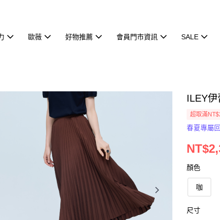
力
歐薇
好物推薦
會員門市資訊
SALE
ILEY
超取滿NT$
春夏專屬
NT$2,
顏色
咖
尺寸