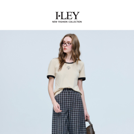
１．簡單：不需註冊會員、不需綁卡、不需儲值。
全家取貨付款
消。如遇「轉專審核」未通過狀況，表示未達大哥付你分期系統評分，恕無
２．便利：只要手機號碼，簡訊認證，即可結帳。
法說明評估內容。
每筆NT$120，滿NT$2,500(含以上)免運費
３．安心：先確認商品／服務後，再付款。
【繳款方式說明】
1.分期款項不併入電信帳單，「大哥付你分期」於每月結算日後寄送繳費提
付款後全家取貨
【「AFTEE先享後付」結帳流程】
醒簡訊。
１．於結帳方式選擇「AFTEE先享後付」後，將跳轉至「AFTEE先享後付」
每筆NT$120，滿NT$2,500(含以上)免運費
2.透過簡訊連結打開帳單後，可選擇「超商條碼／台灣大直營門市／銀行轉
結帳頁面，進行簡訊認證並確認金額後，即可完成結帳。
帳／街口支付／iPASS MONEY」等通路繳費。
２．訂單成立數日內，您將收到繳費通知簡訊。
萊爾富取貨付款
３．收到繳費通知簡訊後14天內，點擊此簡訊中的連結，可透過四大超商／
【注意事項】
每筆NT$120，滿NT$2,500(含以上)免運費
ATM／網路銀行／等多元方式進行付款，方視為交易完成。
1.本服務係由「台灣大哥大股份有限公司」（以下簡稱本公司）所提供，讓
※ 請注意：結帳手續完成當下不需立刻繳費，但若您需要取消訂單，請聯絡
用戶於交易時，得透過本服務購買商品或服務，並由商店將買賣／分期付款
付款後萊爾富取貨
購買商品的店家。未經商家同意取消之訂單仍視為有效，需透過AFTEE先享
買賣價金債權讓與本公司後，依約使用本公司帳單繳交帳款。
後付繳納相關費用。
每筆NT$120，滿NT$2,500(含以上)免運費
2.基於同意付款使用「大哥付你分期」之契約關係目的，商店將以您的個人
※ 交易是否成功請以「AFTEE先享後付 」之結帳頁面顯示為準，若有關於
資料（包含姓名、電話或地址）提供予台灣大哥大進項蒐集、處理及利用，
是否繳費成功／繳費後需取消欲退款等相關疑問，請聯繫「AFTEE先享後付
7-11取貨付款
由本公司與您本人進行分期帳單所需資料之確認、核對及更正。
客戶支援中心」
https://netprotections.freshdesk.com/support/home
3.完整用戶服務條款，請詳閱以下連結：
https://oppay.tw/userRule
每筆NT$120，滿NT$2,500(含以上)免運費
【注意事項】
１．透過由恩沛科技股份有限公司提供之「AFTEE先享後付」服務完成之交
付款後7-11取貨
易，需依本服務之必要範圍內提供個人資料，並將交易相關給付款項請求債
每筆NT$120，滿NT$2,500(含以上)免運費
權轉讓予恩沛科技股份有限公司。
２．關於個人資料處理事宜，請瀏覽以下網址：
宅配
https://aftee.tw/terms/#terms3
３．未成年的使用者請事先徵得法定代理人或監護人之同意方可使用
每筆NT$120，滿NT$2,500(含以上)免運費
「AFTEE先享後付」，若未經同意申辦者引起之損失，本公司不負相關責