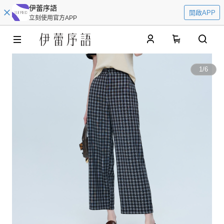
伊蕾序語
開啟APP
立刻使用官方APP
0
1
/
6