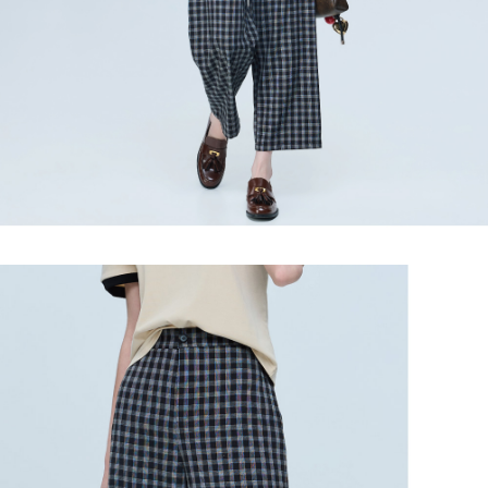
任。
宅配離島
４．使用「AFTEE先享後付」時，將依據個別帳號之用戶狀況，依本公司即
每筆NT$120，滿NT$2,500(含以上)免運費
時審查核予不同之上限額度；若仍有額度不足之情形，本公司將視審查結果
請求用戶進行身份認證。
付款後門市自取
５．嚴禁一人註冊多個帳號或使用他人資訊註冊。若發現惡意使用之情形，
恩沛科技股份有限公司將有權停止該用戶之使用額度並採取法律行動。
免運費
海外配送
查看運費