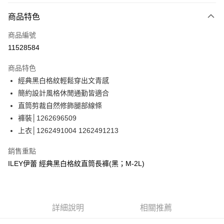
3 期 0 利率 每期
NT$930
21家銀行
商品特色
合作金庫商業銀行
第一商業銀行
超商取貨付款
商品編號
華南商業銀行
彰化商業銀行
11528584
LINE Pay
上海商業儲蓄銀行
台北富邦商業銀行
國泰世華商業銀行
兆豐國際商業銀行
商品特色
Apple Pay
臺灣中小企業銀行
台中商業銀行
經典黑白格紋輕鬆穿出文青感
匯豐（台灣）商業銀行
華泰商業銀行
街口支付
簡約設計風格休閒通勤皆適合
聯邦商業銀行
遠東國際商業銀行
元大商業銀行
永豐商業銀行
直筒剪裁自然修飾腿部線條
悠遊付
玉山商業銀行
星展（台灣）商業銀行
褲裝│1262696509
台新國際商業銀行
中國信託商業銀行
全盈+PAY
上衣│1262491004 1262491213
台灣樂天信用卡公司
大哥付你分期
銷售重點
相關說明
ILEY伊蕾 經典黑白格紋直筒長褲(黑；M-2L)
【大哥付你分期使用說明】
AFTEE先享後付
1.本服務由台灣大哥大提供，台灣大哥大用戶可立即使用無須另外申請。
2.付款方式選擇「大哥付你分期」，訂單成立後會自動跳轉到大哥付的交易
相關說明
流程，驗證手機門號後，選擇欲分期的期數、繳款截止日，確認付款後即完
【關於「AFTEE先享後付」】
成交易。
詳細說明
相關推薦
AFTEE先享後付是「在收到商品之後才付款」的支付方式。 讓您購物簡單
運送方式
3.實際核准額度、可分期數及費用金額請依後續交易確認頁面所載為準。
便利好安心！
4.訂單成立30分鐘內，如未前往確認交易或遇審核未通過，訂單將自動取