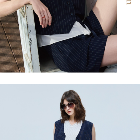
任。
宅配離島
４．使用「AFTEE先享後付」時，將依據個別帳號之用戶狀況，依本公司即
每筆NT$120，滿NT$2,500(含以上)免運費
時審查核予不同之上限額度；若仍有額度不足之情形，本公司將視審查結果
請求用戶進行身份認證。
付款後門市自取
５．嚴禁一人註冊多個帳號或使用他人資訊註冊。若發現惡意使用之情形，
恩沛科技股份有限公司將有權停止該用戶之使用額度並採取法律行動。
免運費
海外配送
查看運費