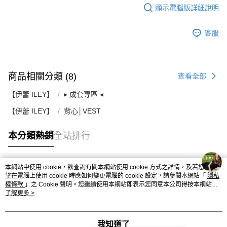
顯示電腦版詳細說明
客服
商品相關分類 (8)
查看全部
【伊蕾 ILEY】
▸ 成套專區 ◂
【伊蕾 ILEY】
背心│VEST
本分類熱銷
全站排行
本網站中使用 cookie，欲查詢有關本網站使用 cookie 方式之詳情，及若您不希
熱門標籤
望在電腦上使用 cookie 時應如何變更電腦的 cookie 設定，請參閱本網站「
隱私
權條款
」之 Cookie 聲明。您繼續使用本網站即表示您同意本公司得按本網站使
用條款之 Cookie 聲明使用 cookie。
了解更多 >
我知道了