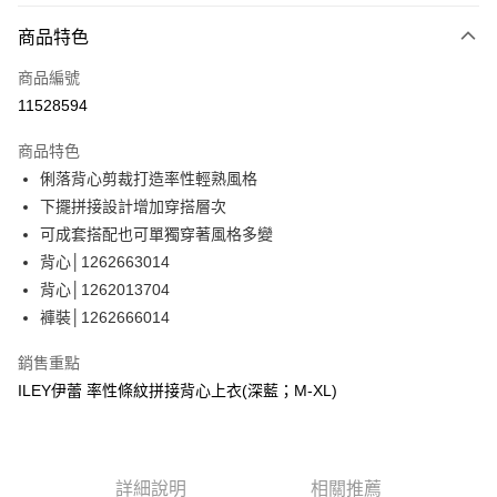
3 期 0 利率 每期
NT$830
21家銀行
商品特色
合作金庫商業銀行
第一商業銀行
超商取貨付款
商品編號
華南商業銀行
彰化商業銀行
11528594
LINE Pay
上海商業儲蓄銀行
台北富邦商業銀行
國泰世華商業銀行
兆豐國際商業銀行
商品特色
Apple Pay
臺灣中小企業銀行
台中商業銀行
俐落背心剪裁打造率性輕熟風格
匯豐（台灣）商業銀行
華泰商業銀行
街口支付
下擺拼接設計增加穿搭層次
聯邦商業銀行
遠東國際商業銀行
元大商業銀行
永豐商業銀行
可成套搭配也可單獨穿著風格多變
悠遊付
玉山商業銀行
星展（台灣）商業銀行
背心│1262663014
台新國際商業銀行
中國信託商業銀行
全盈+PAY
背心│1262013704
台灣樂天信用卡公司
褲裝│1262666014
大哥付你分期
相關說明
銷售重點
【大哥付你分期使用說明】
AFTEE先享後付
ILEY伊蕾 率性條紋拼接背心上衣(深藍；M-XL)
1.本服務由台灣大哥大提供，台灣大哥大用戶可立即使用無須另外申請。
2.付款方式選擇「大哥付你分期」，訂單成立後會自動跳轉到大哥付的交易
相關說明
流程，驗證手機門號後，選擇欲分期的期數、繳款截止日，確認付款後即完
【關於「AFTEE先享後付」】
成交易。
AFTEE先享後付是「在收到商品之後才付款」的支付方式。 讓您購物簡單
運送方式
3.實際核准額度、可分期數及費用金額請依後續交易確認頁面所載為準。
便利好安心！
詳細說明
相關推薦
4.訂單成立30分鐘內，如未前往確認交易或遇審核未通過，訂單將自動取