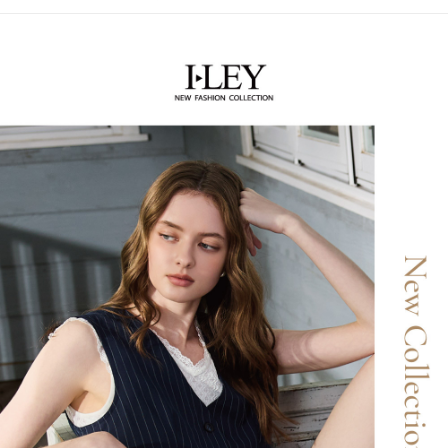
１．簡單：不需註冊會員、不需綁卡、不需儲值。
全家取貨付款
消。如遇「轉專審核」未通過狀況，表示未達大哥付你分期系統評分，恕無
２．便利：只要手機號碼，簡訊認證，即可結帳。
法說明評估內容。
每筆NT$120，滿NT$2,500(含以上)免運費
３．安心：先確認商品／服務後，再付款。
【繳款方式說明】
1.分期款項不併入電信帳單，「大哥付你分期」於每月結算日後寄送繳費提
付款後全家取貨
【「AFTEE先享後付」結帳流程】
醒簡訊。
１．於結帳方式選擇「AFTEE先享後付」後，將跳轉至「AFTEE先享後付」
每筆NT$120，滿NT$2,500(含以上)免運費
2.透過簡訊連結打開帳單後，可選擇「超商條碼／台灣大直營門市／銀行轉
結帳頁面，進行簡訊認證並確認金額後，即可完成結帳。
帳／街口支付／iPASS MONEY」等通路繳費。
２．訂單成立數日內，您將收到繳費通知簡訊。
萊爾富取貨付款
３．收到繳費通知簡訊後14天內，點擊此簡訊中的連結，可透過四大超商／
【注意事項】
每筆NT$120，滿NT$2,500(含以上)免運費
ATM／網路銀行／等多元方式進行付款，方視為交易完成。
1.本服務係由「台灣大哥大股份有限公司」（以下簡稱本公司）所提供，讓
※ 請注意：結帳手續完成當下不需立刻繳費，但若您需要取消訂單，請聯絡
用戶於交易時，得透過本服務購買商品或服務，並由商店將買賣／分期付款
付款後萊爾富取貨
購買商品的店家。未經商家同意取消之訂單仍視為有效，需透過AFTEE先享
買賣價金債權讓與本公司後，依約使用本公司帳單繳交帳款。
後付繳納相關費用。
每筆NT$120，滿NT$2,500(含以上)免運費
2.基於同意付款使用「大哥付你分期」之契約關係目的，商店將以您的個人
※ 交易是否成功請以「AFTEE先享後付 」之結帳頁面顯示為準，若有關於
資料（包含姓名、電話或地址）提供予台灣大哥大進項蒐集、處理及利用，
是否繳費成功／繳費後需取消欲退款等相關疑問，請聯繫「AFTEE先享後付
7-11取貨付款
由本公司與您本人進行分期帳單所需資料之確認、核對及更正。
客戶支援中心」
https://netprotections.freshdesk.com/support/home
3.完整用戶服務條款，請詳閱以下連結：
https://oppay.tw/userRule
每筆NT$120，滿NT$2,500(含以上)免運費
【注意事項】
１．透過由恩沛科技股份有限公司提供之「AFTEE先享後付」服務完成之交
付款後7-11取貨
易，需依本服務之必要範圍內提供個人資料，並將交易相關給付款項請求債
每筆NT$120，滿NT$2,500(含以上)免運費
權轉讓予恩沛科技股份有限公司。
２．關於個人資料處理事宜，請瀏覽以下網址：
宅配
https://aftee.tw/terms/#terms3
３．未成年的使用者請事先徵得法定代理人或監護人之同意方可使用
每筆NT$120，滿NT$2,500(含以上)免運費
「AFTEE先享後付」，若未經同意申辦者引起之損失，本公司不負相關責