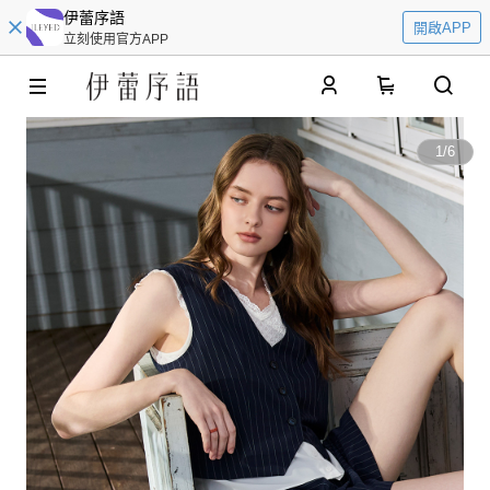
伊蕾序語
開啟APP
立刻使用官方APP
0
1
/
6