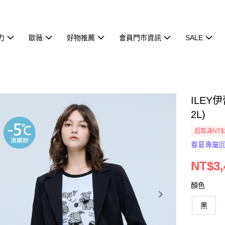
力
歐薇
好物推薦
會員門市資訊
SALE
ILEY
2L)
超取滿NT$
春夏專屬
NT$3,
顏色
黑