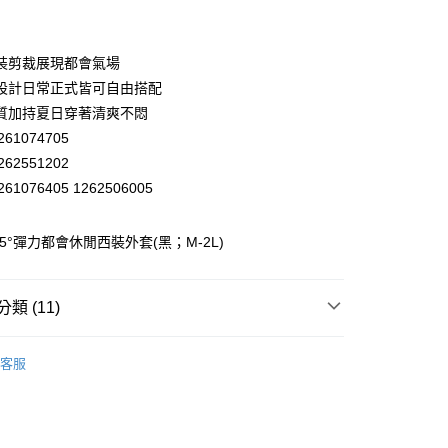
付款
業銀行
彰化商業銀行
業儲蓄銀行
台北富邦商業銀行
華商業銀行
兆豐國際商業銀行
裝剪裁展現都會氣場
小企業銀行
台中商業銀行
設計日常正式皆可自由搭配
台灣）商業銀行
華泰商業銀行
質加持夏日穿著清爽不悶
業銀行
遠東國際商業銀行
61074705
業銀行
永豐商業銀行
62551202
業銀行
星展（台灣）商業銀行
際商業銀行
中國信託商業銀行
61076405 1262506005
天信用卡公司
分期
 -5°彈力都會休閒西裝外套(黑；M-2L)
你分期使用說明】
享後付
由台灣大哥大提供，台灣大哥大用戶可立即使用無須另外申請。
式選擇「大哥付你分期」，訂單成立後會自動跳轉到大哥付的交易
類 (11)
證手機門號後，選擇欲分期的期數、繳款截止日，確認付款後即
FTEE先享後付」】
。
先享後付是「在收到商品之後才付款」的支付方式。 讓您購物簡單
EY】
▸ MIT精選 ◂
准額度、可分期數及費用金額請依後續交易確認頁面所載為準。
心！
客服
立30分鐘內，如未前往確認交易或遇審核未通過，訂單將自動取
EY】
：不需註冊會員、不需綁卡、不需儲值。
▸ 成套專區 ◂
「轉專審核」未通過狀況，表示未達大哥付你分期系統評分，恕
：只要手機號碼，簡訊認證，即可結帳。
付款
評估內容。
EY】
外套│ JACKET
：先確認商品／服務後，再付款。
式說明】
20，滿NT$2,500(含以上)免運費
👑最多人喜歡
項不併入電信帳單，「大哥付你分期」於每月結算日後寄送繳費提