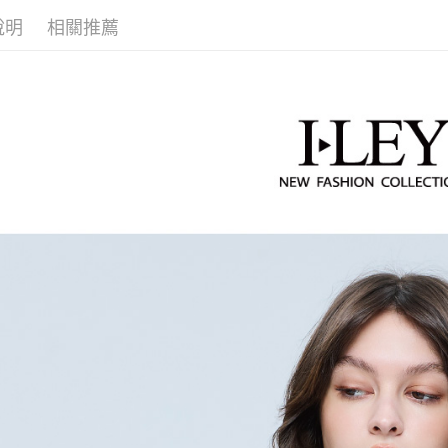
【「AFT
醒簡訊。
付款後全
１．於結帳
說明
相關推薦
【伊蕾 IL
2.透過簡
付」結帳
每筆NT$1
帳／街口支
２．訂單
【伊蕾 IL
３．收到繳
萊爾富取
【注意事
／ATM／
【伊蕾 IL
1.本服務
每筆NT$1
※ 請注意
用戶於交
【伊蕾 IL
絡購買商品
款買賣價
先享後付
付款後萊
2.基於同
活動專區
※ 交易是
每筆NT$1
資料（包
是否繳費成
【伊蕾 IL
用，由本
付客戶支
7-11取貨
3.完整用
【伊蕾 IL
【注意事
每筆NT$1
１．透過由
交易，需
付款後7-1
求債權轉
每筆NT$1
２．關於
https://aft
宅配
３．未成
「AFTE
每筆NT$1
任。
４．使用「
宅配離島
即時審查
每筆NT$1
結果請求