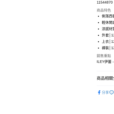
超商取貨
11544870
華南商
LINE Pay
上海商
商品特色
國泰世
俐落西
Apple Pay
臺灣中
輕休閒
匯豐（
街口支付
涼感材
聯邦商
外套│12
元大商
悠遊付
上衣│12
玉山商
台新國
全盈+PAY
褲裝│12
台灣樂
銷售重點
大哥付你
ILEY伊蕾
相關說明
【大哥付
AFTEE先
1.本服務
2.付款方
相關說明
商品相關分
流程，驗
【關於「A
完成交易
AFTEE
【伊蕾 IL
3.實際核
便利好安
分享
運送方式
4.訂單成
【伊蕾 IL
１．簡單
消。如遇
２．便利
全家取貨
無法說明
【伊蕾 IL
３．安心
【繳款方
每筆NT$1
熱銷TOP
1.分期款