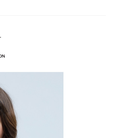
EE先享後付」結帳流程】
家取貨
方式選擇「AFTEE先享後付」後，將跳轉至「AFTEE先享後
EY】
精英職場穿搭
訊連結打開帳單後，可選擇「超商條碼／台灣大直營門市／銀行轉
頁面，進行簡訊認證並確認金額後，即可完成結帳。
20，滿NT$2,500(含以上)免運費
付／iPASS MONEY」等通路繳費。
成立數日內，您將收到繳費通知簡訊。
EY】
全部商品│ALL
費通知簡訊後14天內，點擊此簡訊中的連結，可透過四大超商
貨付款
項】
網路銀行／等多元方式進行付款，方視為交易完成。
EY】
SALE 2.8折起↘買三送一 全系列
係由「台灣大哥大股份有限公司」（以下簡稱本公司）所提供，讓
20，滿NT$2,500(含以上)免運費
：結帳手續完成當下不需立刻繳費，但若您需要取消訂單，請聯
易時，得透過本服務購買商品或服務，並由商店將買賣／分期付
EY】
的店家。未經商家同意取消之訂單仍視為有效，需透過AFTEE
冰 • 透 • 涼升級
金債權讓與本公司後，依約使用本公司帳單繳交帳款。
繳納相關費用。
爾富取貨
意付款使用「大哥付你分期」之契約關係目的，商店將以您的個人
否成功請以「AFTEE先享後付 」之結帳頁面顯示為準，若有關於
20，滿NT$2,500(含以上)免運費
含姓名、電話或地址）提供予台灣大哥大進項蒐集、處理及利
功／繳費後需取消欲退款等相關疑問，請聯繫「AFTEE先享後
EY】
➤週二新品上市
春夏回饋品 買三送一
公司與您本人進行分期帳單所需資料之確認、核對及更正。
援中心」
https://netprotections.freshdesk.com/support/home
付款
戶服務條款，請詳閱以下連結：
https://oppay.tw/userRule
EY】
SALE 2.8折起↘買三送一-上半身
項】
20，滿NT$2,500(含以上)免運費
恩沛科技股份有限公司提供之「AFTEE先享後付」服務完成之
依本服務之必要範圍內提供個人資料，並將交易相關給付款項請
1取貨
讓予恩沛科技股份有限公司。
20，滿NT$2,500(含以上)免運費
個人資料處理事宜，請瀏覽以下網址：
ee.tw/terms/#terms3
年的使用者請事先徵得法定代理人或監護人之同意方可使用
E先享後付」，若未經同意申辦者引起之損失，本公司不負相關責
20，滿NT$2,500(含以上)免運費
AFTEE先享後付」時，將依據個別帳號之用戶狀況，依本公司
核予不同之上限額度；若仍有額度不足之情形，本公司將視審查
20，滿NT$2,500(含以上)免運費
用戶進行身份認證。