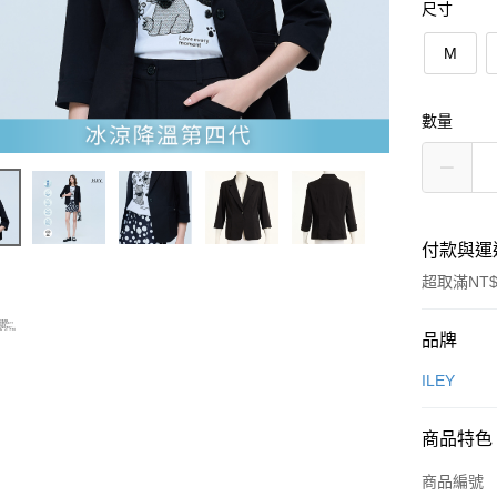
尺寸
M
數量
付款與運
超取滿NT$
付款方式
品牌
信用卡一
ILEY
信用卡分
商品特色
3 期 
商品編號
合作金