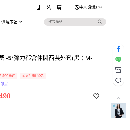
0
中文 (繁體)
伊蕾序語
伊蕾 -5°彈力都會休閒西裝外套(黑；M-
2,500免運
國家/地區配送
回饋品
490