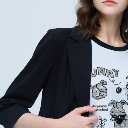
５．嚴禁
付款後門
形，恩沛
動。
免運費
海外配送