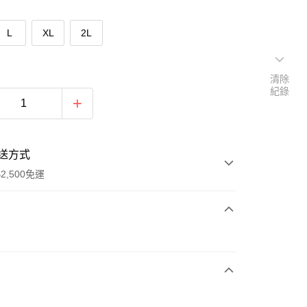
L
XL
2L
清除
紀錄
送方式
2,500免運
次付款
期付款
0 利率 每期
NT$1,163
21家銀行
庫商業銀行
第一商業銀行