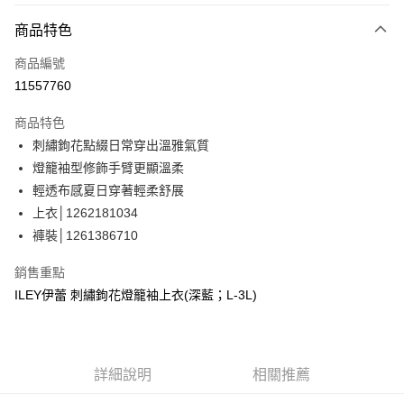
3 期 0 利率 每期
NT$830
21家銀行
商品特色
合作金庫商業銀行
第一商業銀行
超商取貨付款
商品編號
華南商業銀行
彰化商業銀行
11557760
LINE Pay
上海商業儲蓄銀行
台北富邦商業銀行
國泰世華商業銀行
兆豐國際商業銀行
商品特色
Apple Pay
臺灣中小企業銀行
台中商業銀行
刺繡鉤花點綴日常穿出溫雅氣質
匯豐（台灣）商業銀行
華泰商業銀行
街口支付
燈籠袖型修飾手臂更顯溫柔
聯邦商業銀行
遠東國際商業銀行
元大商業銀行
永豐商業銀行
輕透布感夏日穿著輕柔舒展
悠遊付
玉山商業銀行
星展（台灣）商業銀行
上衣│1262181034
台新國際商業銀行
中國信託商業銀行
全盈+PAY
褲裝│1261386710
台灣樂天信用卡公司
大哥付你分期
銷售重點
相關說明
ILEY伊蕾 刺繡鉤花燈籠袖上衣(深藍；L-3L)
【大哥付你分期使用說明】
AFTEE先享後付
1.本服務由台灣大哥大提供，台灣大哥大用戶可立即使用無須另外申請。
2.付款方式選擇「大哥付你分期」，訂單成立後會自動跳轉到大哥付的交易
相關說明
流程，驗證手機門號後，選擇欲分期的期數、繳款截止日，確認付款後即完
【關於「AFTEE先享後付」】
成交易。
詳細說明
相關推薦
AFTEE先享後付是「在收到商品之後才付款」的支付方式。 讓您購物簡單
運送方式
3.實際核准額度、可分期數及費用金額請依後續交易確認頁面所載為準。
便利好安心！
4.訂單成立30分鐘內，如未前往確認交易或遇審核未通過，訂單將自動取