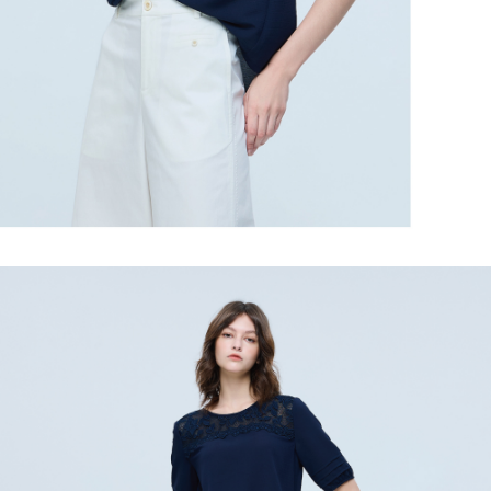
任。
宅配離島
４．使用「AFTEE先享後付」時，將依據個別帳號之用戶狀況，依本公司即
每筆NT$120，滿NT$2,500(含以上)免運費
時審查核予不同之上限額度；若仍有額度不足之情形，本公司將視審查結果
請求用戶進行身份認證。
付款後門市自取
５．嚴禁一人註冊多個帳號或使用他人資訊註冊。若發現惡意使用之情形，
恩沛科技股份有限公司將有權停止該用戶之使用額度並採取法律行動。
免運費
海外配送
查看運費