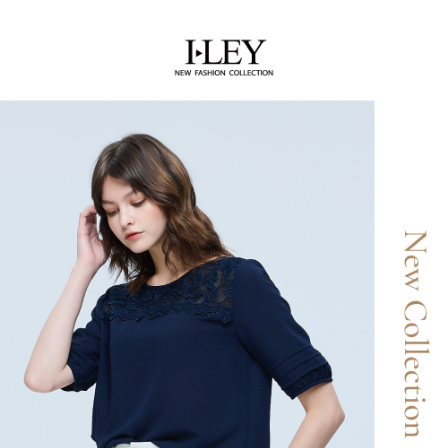
１．簡單：不需註冊會員、不需綁卡、不需儲值。
全家取貨付款
消。如遇「轉專審核」未通過狀況，表示未達大哥付你分期系統評分，恕無
２．便利：只要手機號碼，簡訊認證，即可結帳。
法說明評估內容。
每筆NT$120，滿NT$2,500(含以上)免運費
３．安心：先確認商品／服務後，再付款。
【繳款方式說明】
1.分期款項不併入電信帳單，「大哥付你分期」於每月結算日後寄送繳費提
付款後全家取貨
【「AFTEE先享後付」結帳流程】
醒簡訊。
１．於結帳方式選擇「AFTEE先享後付」後，將跳轉至「AFTEE先享後付」
每筆NT$120，滿NT$2,500(含以上)免運費
2.透過簡訊連結打開帳單後，可選擇「超商條碼／台灣大直營門市／銀行轉
結帳頁面，進行簡訊認證並確認金額後，即可完成結帳。
帳／街口支付／iPASS MONEY」等通路繳費。
２．訂單成立數日內，您將收到繳費通知簡訊。
萊爾富取貨付款
３．收到繳費通知簡訊後14天內，點擊此簡訊中的連結，可透過四大超商／
【注意事項】
每筆NT$120，滿NT$2,500(含以上)免運費
ATM／網路銀行／等多元方式進行付款，方視為交易完成。
1.本服務係由「台灣大哥大股份有限公司」（以下簡稱本公司）所提供，讓
※ 請注意：結帳手續完成當下不需立刻繳費，但若您需要取消訂單，請聯絡
用戶於交易時，得透過本服務購買商品或服務，並由商店將買賣／分期付款
付款後萊爾富取貨
購買商品的店家。未經商家同意取消之訂單仍視為有效，需透過AFTEE先享
買賣價金債權讓與本公司後，依約使用本公司帳單繳交帳款。
後付繳納相關費用。
每筆NT$120，滿NT$2,500(含以上)免運費
2.基於同意付款使用「大哥付你分期」之契約關係目的，商店將以您的個人
※ 交易是否成功請以「AFTEE先享後付 」之結帳頁面顯示為準，若有關於
資料（包含姓名、電話或地址）提供予台灣大哥大進項蒐集、處理及利用，
是否繳費成功／繳費後需取消欲退款等相關疑問，請聯繫「AFTEE先享後付
7-11取貨付款
由本公司與您本人進行分期帳單所需資料之確認、核對及更正。
客戶支援中心」
https://netprotections.freshdesk.com/support/home
3.完整用戶服務條款，請詳閱以下連結：
https://oppay.tw/userRule
每筆NT$120，滿NT$2,500(含以上)免運費
【注意事項】
１．透過由恩沛科技股份有限公司提供之「AFTEE先享後付」服務完成之交
付款後7-11取貨
易，需依本服務之必要範圍內提供個人資料，並將交易相關給付款項請求債
每筆NT$120，滿NT$2,500(含以上)免運費
權轉讓予恩沛科技股份有限公司。
２．關於個人資料處理事宜，請瀏覽以下網址：
宅配
https://aftee.tw/terms/#terms3
３．未成年的使用者請事先徵得法定代理人或監護人之同意方可使用
每筆NT$120，滿NT$2,500(含以上)免運費
「AFTEE先享後付」，若未經同意申辦者引起之損失，本公司不負相關責