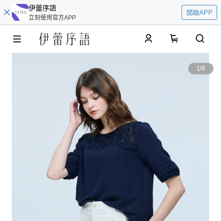
伊蕾序語
開啟APP
立刻使用官方APP
0
1
/
6