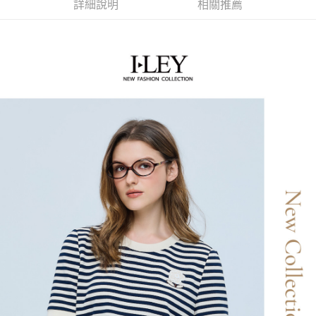
便利好安心！
詳細說明
相關推薦
4.訂單成立30分鐘內，如未前往確認交易或遇審核未通過，訂單將自動取
１．簡單：不需註冊會員、不需綁卡、不需儲值。
全家取貨付款
消。如遇「轉專審核」未通過狀況，表示未達大哥付你分期系統評分，恕無
２．便利：只要手機號碼，簡訊認證，即可結帳。
法說明評估內容。
每筆NT$120，滿NT$2,500(含以上)免運費
３．安心：先確認商品／服務後，再付款。
【繳款方式說明】
1.分期款項不併入電信帳單，「大哥付你分期」於每月結算日後寄送繳費提
付款後全家取貨
【「AFTEE先享後付」結帳流程】
醒簡訊。
１．於結帳方式選擇「AFTEE先享後付」後，將跳轉至「AFTEE先享後付」
每筆NT$120，滿NT$2,500(含以上)免運費
2.透過簡訊連結打開帳單後，可選擇「超商條碼／台灣大直營門市／銀行轉
結帳頁面，進行簡訊認證並確認金額後，即可完成結帳。
帳／街口支付／iPASS MONEY」等通路繳費。
２．訂單成立數日內，您將收到繳費通知簡訊。
萊爾富取貨付款
３．收到繳費通知簡訊後14天內，點擊此簡訊中的連結，可透過四大超商／
【注意事項】
每筆NT$120，滿NT$2,500(含以上)免運費
ATM／網路銀行／等多元方式進行付款，方視為交易完成。
1.本服務係由「台灣大哥大股份有限公司」（以下簡稱本公司）所提供，讓
※ 請注意：結帳手續完成當下不需立刻繳費，但若您需要取消訂單，請聯絡
用戶於交易時，得透過本服務購買商品或服務，並由商店將買賣／分期付款
付款後萊爾富取貨
購買商品的店家。未經商家同意取消之訂單仍視為有效，需透過AFTEE先享
買賣價金債權讓與本公司後，依約使用本公司帳單繳交帳款。
後付繳納相關費用。
每筆NT$120，滿NT$2,500(含以上)免運費
2.基於同意付款使用「大哥付你分期」之契約關係目的，商店將以您的個人
※ 交易是否成功請以「AFTEE先享後付 」之結帳頁面顯示為準，若有關於
資料（包含姓名、電話或地址）提供予台灣大哥大進項蒐集、處理及利用，
是否繳費成功／繳費後需取消欲退款等相關疑問，請聯繫「AFTEE先享後付
7-11取貨付款
由本公司與您本人進行分期帳單所需資料之確認、核對及更正。
客戶支援中心」
https://netprotections.freshdesk.com/support/home
3.完整用戶服務條款，請詳閱以下連結：
https://oppay.tw/userRule
每筆NT$120，滿NT$2,500(含以上)免運費
【注意事項】
１．透過由恩沛科技股份有限公司提供之「AFTEE先享後付」服務完成之交
付款後7-11取貨
易，需依本服務之必要範圍內提供個人資料，並將交易相關給付款項請求債
每筆NT$120，滿NT$2,500(含以上)免運費
權轉讓予恩沛科技股份有限公司。
２．關於個人資料處理事宜，請瀏覽以下網址：
宅配
https://aftee.tw/terms/#terms3
３．未成年的使用者請事先徵得法定代理人或監護人之同意方可使用
每筆NT$120，滿NT$2,500(含以上)免運費