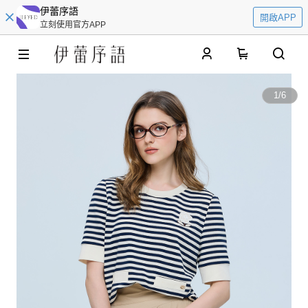
伊蕾序語
開啟APP
立刻使用官方APP
0
1
/
6