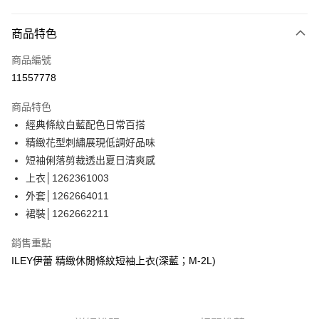
信用卡分期付款
3 期 0 利率 每期
NT$963
21家銀行
商品特色
合作金庫商業銀行
第一商業銀行
超商取貨付款
商品編號
華南商業銀行
彰化商業銀行
11557778
LINE Pay
上海商業儲蓄銀行
台北富邦商業銀行
國泰世華商業銀行
兆豐國際商業銀行
商品特色
Apple Pay
臺灣中小企業銀行
台中商業銀行
經典條紋白藍配色日常百搭
匯豐（台灣）商業銀行
華泰商業銀行
街口支付
精緻花型刺繡展現低調好品味
聯邦商業銀行
遠東國際商業銀行
元大商業銀行
永豐商業銀行
短袖俐落剪裁透出夏日清爽感
悠遊付
玉山商業銀行
星展（台灣）商業銀行
上衣│1262361003
台新國際商業銀行
中國信託商業銀行
全盈+PAY
外套│1262664011
台灣樂天信用卡公司
裙裝│1262662211
大哥付你分期
相關說明
銷售重點
【大哥付你分期使用說明】
AFTEE先享後付
ILEY伊蕾 精緻休閒條紋短袖上衣(深藍；M-2L)
1.本服務由台灣大哥大提供，台灣大哥大用戶可立即使用無須另外申請。
2.付款方式選擇「大哥付你分期」，訂單成立後會自動跳轉到大哥付的交易
相關說明
流程，驗證手機門號後，選擇欲分期的期數、繳款截止日，確認付款後即完
【關於「AFTEE先享後付」】
成交易。
AFTEE先享後付是「在收到商品之後才付款」的支付方式。 讓您購物簡單
運送方式
3.實際核准額度、可分期數及費用金額請依後續交易確認頁面所載為準。