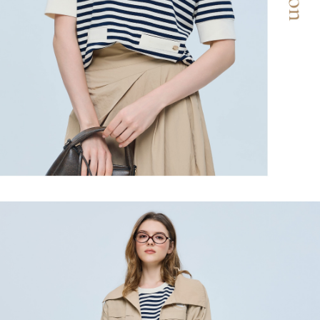
「AFTEE先享後付」，若未經同意申辦者引起之損失，本公司不負相關責
任。
宅配離島
４．使用「AFTEE先享後付」時，將依據個別帳號之用戶狀況，依本公司即
每筆NT$120，滿NT$2,500(含以上)免運費
時審查核予不同之上限額度；若仍有額度不足之情形，本公司將視審查結果
請求用戶進行身份認證。
付款後門市自取
５．嚴禁一人註冊多個帳號或使用他人資訊註冊。若發現惡意使用之情形，
恩沛科技股份有限公司將有權停止該用戶之使用額度並採取法律行動。
免運費
海外配送
查看運費