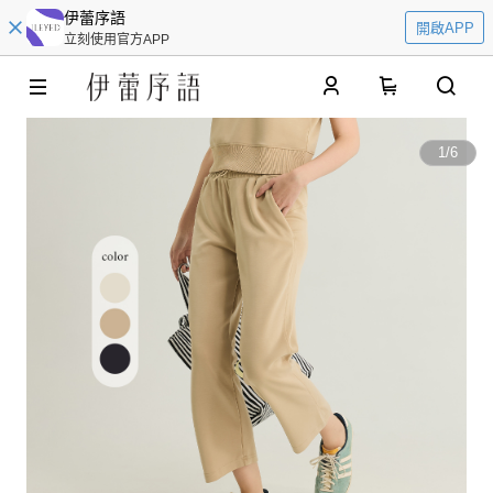
伊蕾序語
開啟APP
立刻使用官方APP
0
1
/
6