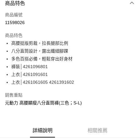
3 期 0 利率 每期
NT$426
21家銀行
商品特色
合作金庫商業銀行
第一商業銀行
超商取貨付款
商品編號
華南商業銀行
彰化商業銀行
11598026
LINE Pay
上海商業儲蓄銀行
台北富邦商業銀行
國泰世華商業銀行
兆豐國際商業銀行
商品特色
Apple Pay
臺灣中小企業銀行
台中商業銀行
高腰挺版剪裁，拉長腿部比例
匯豐（台灣）商業銀行
華泰商業銀行
街口支付
八分直筒設計，露出纖細腳踝
聯邦商業銀行
遠東國際商業銀行
元大商業銀行
永豐商業銀行
多色百搭必備，輕鬆穿出好身材
悠遊付
玉山商業銀行
星展（台灣）商業銀行
褲裝│4261096801
台新國際商業銀行
中國信託商業銀行
全盈+PAY
上衣│4261091601
台灣樂天信用卡公司
上衣│4261061605 4261391602
大哥付你分期
相關說明
銷售重點
【大哥付你分期使用說明】
AFTEE先享後付
元動力 高腰顯瘦八分直筒褲(三色；S-L)
1.本服務由台灣大哥大提供，台灣大哥大用戶可立即使用無須另外申請。
2.付款方式選擇「大哥付你分期」，訂單成立後會自動跳轉到大哥付的交易
相關說明
流程，驗證手機門號後，選擇欲分期的期數、繳款截止日，確認付款後即完
【關於「AFTEE先享後付」】
成交易。
AFTEE先享後付是「在收到商品之後才付款」的支付方式。 讓您購物簡單
運送方式
3.實際核准額度、可分期數及費用金額請依後續交易確認頁面所載為準。
便利好安心！
詳細說明
相關推薦
4.訂單成立30分鐘內，如未前往確認交易或遇審核未通過，訂單將自動取
１．簡單：不需註冊會員、不需綁卡、不需儲值。
全家取貨付款
消。如遇「轉專審核」未通過狀況，表示未達大哥付你分期系統評分，恕無
２．便利：只要手機號碼，簡訊認證，即可結帳。