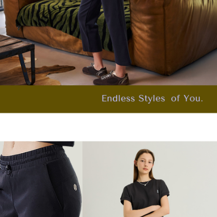
４．使用「AFTEE先享後付」時，將依據個別帳號之用戶狀況，依本公司即
每筆NT$120，滿NT$2,500(含以上)免運費
時審查核予不同之上限額度；若仍有額度不足之情形，本公司將視審查結果
請求用戶進行身份認證。
付款後門市自取
５．嚴禁一人註冊多個帳號或使用他人資訊註冊。若發現惡意使用之情形，
恩沛科技股份有限公司將有權停止該用戶之使用額度並採取法律行動。
免運費
海外配送
查看運費