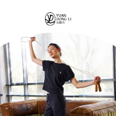
法說明評估內容。
每筆NT$120，滿NT$2,500(含以上)免運費
３．安心：先確認商品／服務後，再付款。
【繳款方式說明】
1.分期款項不併入電信帳單，「大哥付你分期」於每月結算日後寄送繳費提
付款後全家取貨
【「AFTEE先享後付」結帳流程】
醒簡訊。
１．於結帳方式選擇「AFTEE先享後付」後，將跳轉至「AFTEE先享後付」
每筆NT$120，滿NT$2,500(含以上)免運費
2.透過簡訊連結打開帳單後，可選擇「超商條碼／台灣大直營門市／銀行轉
結帳頁面，進行簡訊認證並確認金額後，即可完成結帳。
帳／街口支付／iPASS MONEY」等通路繳費。
２．訂單成立數日內，您將收到繳費通知簡訊。
萊爾富取貨付款
３．收到繳費通知簡訊後14天內，點擊此簡訊中的連結，可透過四大超商／
【注意事項】
每筆NT$120，滿NT$2,500(含以上)免運費
ATM／網路銀行／等多元方式進行付款，方視為交易完成。
1.本服務係由「台灣大哥大股份有限公司」（以下簡稱本公司）所提供，讓
※ 請注意：結帳手續完成當下不需立刻繳費，但若您需要取消訂單，請聯絡
用戶於交易時，得透過本服務購買商品或服務，並由商店將買賣／分期付款
付款後萊爾富取貨
購買商品的店家。未經商家同意取消之訂單仍視為有效，需透過AFTEE先享
買賣價金債權讓與本公司後，依約使用本公司帳單繳交帳款。
後付繳納相關費用。
每筆NT$120，滿NT$2,500(含以上)免運費
2.基於同意付款使用「大哥付你分期」之契約關係目的，商店將以您的個人
※ 交易是否成功請以「AFTEE先享後付 」之結帳頁面顯示為準，若有關於
資料（包含姓名、電話或地址）提供予台灣大哥大進項蒐集、處理及利用，
是否繳費成功／繳費後需取消欲退款等相關疑問，請聯繫「AFTEE先享後付
7-11取貨付款
由本公司與您本人進行分期帳單所需資料之確認、核對及更正。
客戶支援中心」
https://netprotections.freshdesk.com/support/home
3.完整用戶服務條款，請詳閱以下連結：
https://oppay.tw/userRule
每筆NT$120，滿NT$2,500(含以上)免運費
【注意事項】
１．透過由恩沛科技股份有限公司提供之「AFTEE先享後付」服務完成之交
付款後7-11取貨
易，需依本服務之必要範圍內提供個人資料，並將交易相關給付款項請求債
每筆NT$120，滿NT$2,500(含以上)免運費
權轉讓予恩沛科技股份有限公司。
２．關於個人資料處理事宜，請瀏覽以下網址：
宅配
https://aftee.tw/terms/#terms3
３．未成年的使用者請事先徵得法定代理人或監護人之同意方可使用
每筆NT$120，滿NT$2,500(含以上)免運費
「AFTEE先享後付」，若未經同意申辦者引起之損失，本公司不負相關責
任。
宅配離島