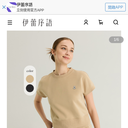
伊蕾序語
開啟APP
立刻使用官方APP
0
1
/
6