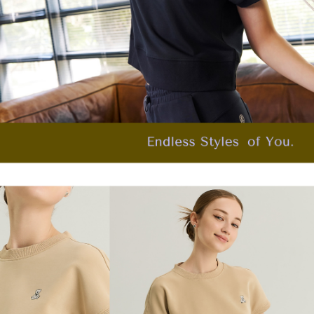
任。
宅配離島
４．使用「AFTEE先享後付」時，將依據個別帳號之用戶狀況，依本公司即
每筆NT$120，滿NT$2,500(含以上)免運費
時審查核予不同之上限額度；若仍有額度不足之情形，本公司將視審查結果
請求用戶進行身份認證。
付款後門市自取
５．嚴禁一人註冊多個帳號或使用他人資訊註冊。若發現惡意使用之情形，
恩沛科技股份有限公司將有權停止該用戶之使用額度並採取法律行動。
免運費
海外配送
查看運費