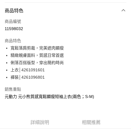
信用卡分期付款
3 期 0 利率 每期
NT$326
21家銀行
商品特色
合作金庫商業銀行
第一商業銀行
超商取貨付款
商品編號
華南商業銀行
彰化商業銀行
11598032
LINE Pay
上海商業儲蓄銀行
台北富邦商業銀行
國泰世華商業銀行
兆豐國際商業銀行
商品特色
Apple Pay
臺灣中小企業銀行
台中商業銀行
寬鬆落肩剪裁，完美遮肉顯瘦
匯豐（台灣）商業銀行
華泰商業銀行
街口支付
精緻親膚面料，質感日常首選
聯邦商業銀行
遠東國際商業銀行
元大商業銀行
永豐商業銀行
俐落百搭版型，穿出簡約時尚
悠遊付
玉山商業銀行
星展（台灣）商業銀行
上衣│4261091601
台新國際商業銀行
中國信託商業銀行
全盈+PAY
褲裝│4261096801
台灣樂天信用卡公司
大哥付你分期
銷售重點
相關說明
元動力 元小熊質感寬鬆顯瘦短袖上衣(兩色；S-M)
【大哥付你分期使用說明】
AFTEE先享後付
1.本服務由台灣大哥大提供，台灣大哥大用戶可立即使用無須另外申請。
2.付款方式選擇「大哥付你分期」，訂單成立後會自動跳轉到大哥付的交易
相關說明
流程，驗證手機門號後，選擇欲分期的期數、繳款截止日，確認付款後即完
【關於「AFTEE先享後付」】
成交易。
詳細說明
相關推薦
AFTEE先享後付是「在收到商品之後才付款」的支付方式。 讓您購物簡單
運送方式
3.實際核准額度、可分期數及費用金額請依後續交易確認頁面所載為準。
便利好安心！
4.訂單成立30分鐘內，如未前往確認交易或遇審核未通過，訂單將自動取