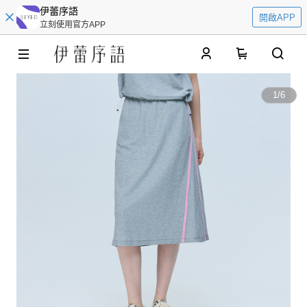
伊蕾序語
開啟APP
立刻使用官方APP
0
1
/
6