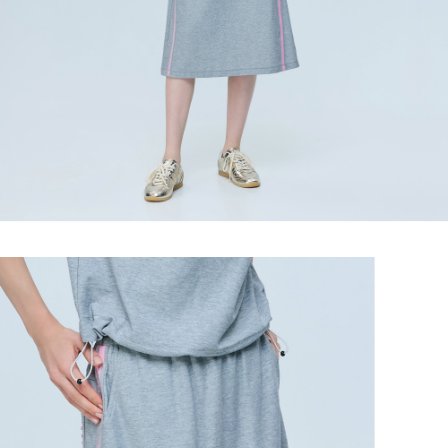
「AFTEE先享後付」，若未經同意申辦者引起之損失，本公司不負相關責
任。
宅配離島
４．使用「AFTEE先享後付」時，將依據個別帳號之用戶狀況，依本公司即
每筆NT$120，滿NT$2,500(含以上)免運費
時審查核予不同之上限額度；若仍有額度不足之情形，本公司將視審查結果
請求用戶進行身份認證。
付款後門市自取
５．嚴禁一人註冊多個帳號或使用他人資訊註冊。若發現惡意使用之情形，
恩沛科技股份有限公司將有權停止該用戶之使用額度並採取法律行動。
免運費
海外配送
查看運費