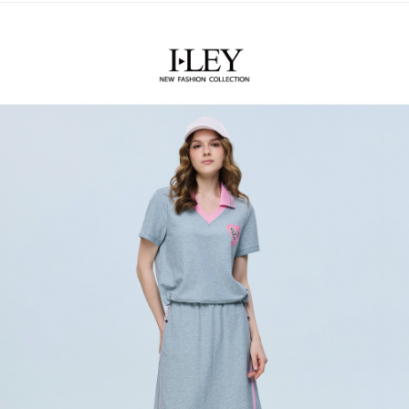
便利好安心！
4.訂單成立30分鐘內，如未前往確認交易或遇審核未通過，訂單將自動取
１．簡單：不需註冊會員、不需綁卡、不需儲值。
全家取貨付款
消。如遇「轉專審核」未通過狀況，表示未達大哥付你分期系統評分，恕無
２．便利：只要手機號碼，簡訊認證，即可結帳。
法說明評估內容。
每筆NT$120，滿NT$2,500(含以上)免運費
３．安心：先確認商品／服務後，再付款。
【繳款方式說明】
1.分期款項不併入電信帳單，「大哥付你分期」於每月結算日後寄送繳費提
付款後全家取貨
【「AFTEE先享後付」結帳流程】
醒簡訊。
１．於結帳方式選擇「AFTEE先享後付」後，將跳轉至「AFTEE先享後付」
每筆NT$120，滿NT$2,500(含以上)免運費
2.透過簡訊連結打開帳單後，可選擇「超商條碼／台灣大直營門市／銀行轉
結帳頁面，進行簡訊認證並確認金額後，即可完成結帳。
帳／街口支付／iPASS MONEY」等通路繳費。
２．訂單成立數日內，您將收到繳費通知簡訊。
萊爾富取貨付款
３．收到繳費通知簡訊後14天內，點擊此簡訊中的連結，可透過四大超商／
【注意事項】
每筆NT$120，滿NT$2,500(含以上)免運費
ATM／網路銀行／等多元方式進行付款，方視為交易完成。
1.本服務係由「台灣大哥大股份有限公司」（以下簡稱本公司）所提供，讓
※ 請注意：結帳手續完成當下不需立刻繳費，但若您需要取消訂單，請聯絡
用戶於交易時，得透過本服務購買商品或服務，並由商店將買賣／分期付款
付款後萊爾富取貨
購買商品的店家。未經商家同意取消之訂單仍視為有效，需透過AFTEE先享
買賣價金債權讓與本公司後，依約使用本公司帳單繳交帳款。
後付繳納相關費用。
每筆NT$120，滿NT$2,500(含以上)免運費
2.基於同意付款使用「大哥付你分期」之契約關係目的，商店將以您的個人
※ 交易是否成功請以「AFTEE先享後付 」之結帳頁面顯示為準，若有關於
資料（包含姓名、電話或地址）提供予台灣大哥大進項蒐集、處理及利用，
是否繳費成功／繳費後需取消欲退款等相關疑問，請聯繫「AFTEE先享後付
7-11取貨付款
由本公司與您本人進行分期帳單所需資料之確認、核對及更正。
客戶支援中心」
https://netprotections.freshdesk.com/support/home
3.完整用戶服務條款，請詳閱以下連結：
https://oppay.tw/userRule
每筆NT$120，滿NT$2,500(含以上)免運費
【注意事項】
１．透過由恩沛科技股份有限公司提供之「AFTEE先享後付」服務完成之交
付款後7-11取貨
易，需依本服務之必要範圍內提供個人資料，並將交易相關給付款項請求債
每筆NT$120，滿NT$2,500(含以上)免運費
權轉讓予恩沛科技股份有限公司。
２．關於個人資料處理事宜，請瀏覽以下網址：
宅配
https://aftee.tw/terms/#terms3
３．未成年的使用者請事先徵得法定代理人或監護人之同意方可使用
每筆NT$120，滿NT$2,500(含以上)免運費