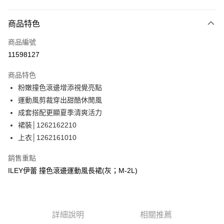
信用卡分期付款
3 期 0 利率 每期
NT$830
21家銀行
商品特色
合作金庫商業銀行
第一商業銀行
超商取貨付款
商品編號
華南商業銀行
彰化商業銀行
11598127
LINE Pay
上海商業儲蓄銀行
台北富邦商業銀行
國泰世華商業銀行
兆豐國際商業銀行
商品特色
Apple Pay
臺灣中小企業銀行
台中商業銀行
粉嫩撞色滾邊增添視覺亮點
匯豐（台灣）商業銀行
華泰商業銀行
街口支付
運動風剪裁穿出甜酷休閒風
聯邦商業銀行
遠東國際商業銀行
元大商業銀行
永豐商業銀行
成套搭配更顯夏季清爽活力
悠遊付
玉山商業銀行
星展（台灣）商業銀行
裙裝│1262162210
台新國際商業銀行
中國信託商業銀行
全盈+PAY
上衣│1262161010
台灣樂天信用卡公司
大哥付你分期
銷售重點
相關說明
ILEY伊蕾 撞色滾邊運動風長裙(灰；M-2L)
【大哥付你分期使用說明】
AFTEE先享後付
1.本服務由台灣大哥大提供，台灣大哥大用戶可立即使用無須另外申請。
2.付款方式選擇「大哥付你分期」，訂單成立後會自動跳轉到大哥付的交易
相關說明
流程，驗證手機門號後，選擇欲分期的期數、繳款截止日，確認付款後即完
【關於「AFTEE先享後付」】
成交易。
詳細說明
相關推薦
AFTEE先享後付是「在收到商品之後才付款」的支付方式。 讓您購物簡單
運送方式
3.實際核准額度、可分期數及費用金額請依後續交易確認頁面所載為準。