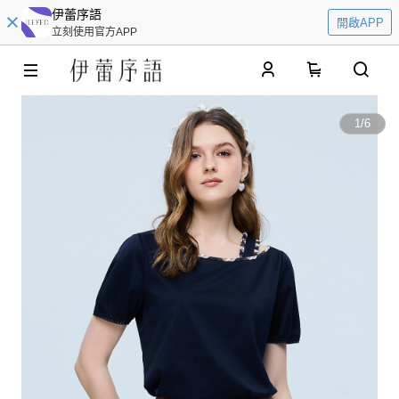
伊蕾序語
開啟APP
立刻使用官方APP
0
1
/
6