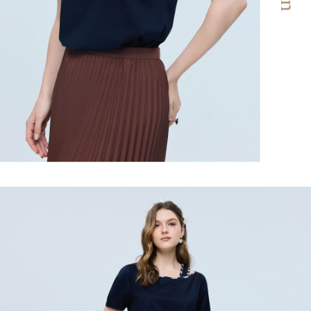
「AFTEE先享後付」，若未經同意申辦者引起之損失，本公司不負相關責
任。
宅配離島
４．使用「AFTEE先享後付」時，將依據個別帳號之用戶狀況，依本公司即
每筆NT$120，滿NT$2,500(含以上)免運費
時審查核予不同之上限額度；若仍有額度不足之情形，本公司將視審查結果
請求用戶進行身份認證。
付款後門市自取
５．嚴禁一人註冊多個帳號或使用他人資訊註冊。若發現惡意使用之情形，
恩沛科技股份有限公司將有權停止該用戶之使用額度並採取法律行動。
免運費
海外配送
查看運費