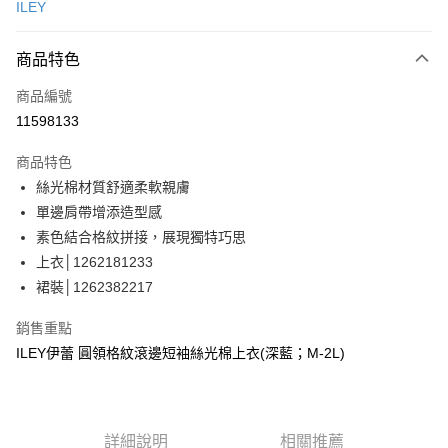
ILEY
信用卡分期付款
3 期 0 利率 每期
NT$830
21家銀行
商品特色
合作金庫商業銀行
第一商業銀行
超商取貨付款
商品編號
華南商業銀行
彰化商業銀行
11598133
LINE Pay
上海商業儲蓄銀行
台北富邦商業銀行
國泰世華商業銀行
兆豐國際商業銀行
商品特色
Apple Pay
臺灣中小企業銀行
台中商業銀行
絲光棉材質舒適柔軟親膚
匯豐（台灣）商業銀行
華泰商業銀行
街口支付
單邊肩帶增添造型感
聯邦商業銀行
遠東國際商業銀行
元大商業銀行
永豐商業銀行
素色結合格紋拼接，展現獨特巧思
悠遊付
玉山商業銀行
星展（台灣）商業銀行
上衣│1262181233
台新國際商業銀行
中國信託商業銀行
全盈+PAY
裙裝│1262382217
台灣樂天信用卡公司
大哥付你分期
銷售重點
相關說明
ILEY伊蕾 圓領格紋滾邊短袖絲光棉上衣(深藍；M-2L)
【大哥付你分期使用說明】
AFTEE先享後付
1.本服務由台灣大哥大提供，台灣大哥大用戶可立即使用無須另外申請。
2.付款方式選擇「大哥付你分期」，訂單成立後會自動跳轉到大哥付的交易
相關說明
流程，驗證手機門號後，選擇欲分期的期數、繳款截止日，確認付款後即完
【關於「AFTEE先享後付」】
成交易。
詳細說明
相關推薦
AFTEE先享後付是「在收到商品之後才付款」的支付方式。 讓您購物簡單