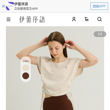
伊蕾序語
開啟APP
立刻使用官方APP
0
1
/
6