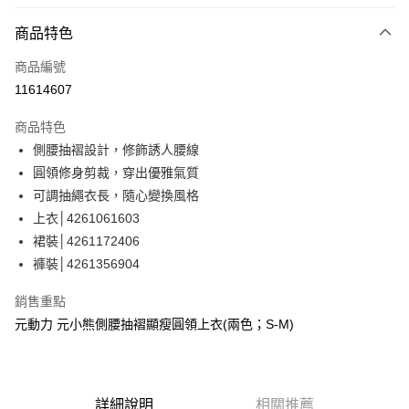
信用卡分期付款
3 期 0 利率 每期
NT$326
21家銀行
商品特色
合作金庫商業銀行
第一商業銀行
超商取貨付款
商品編號
華南商業銀行
彰化商業銀行
11614607
LINE Pay
上海商業儲蓄銀行
台北富邦商業銀行
國泰世華商業銀行
兆豐國際商業銀行
商品特色
Apple Pay
臺灣中小企業銀行
台中商業銀行
側腰抽褶設計，修飾誘人腰線
匯豐（台灣）商業銀行
華泰商業銀行
街口支付
圓領修身剪裁，穿出優雅氣質
聯邦商業銀行
遠東國際商業銀行
元大商業銀行
永豐商業銀行
可調抽繩衣長，隨心變換風格
悠遊付
玉山商業銀行
星展（台灣）商業銀行
上衣│4261061603
台新國際商業銀行
中國信託商業銀行
Google Pay
裙裝│4261172406
台灣樂天信用卡公司
褲裝│4261356904
全盈+PAY
大哥付你分期
銷售重點
相關說明
元動力 元小熊側腰抽褶顯瘦圓領上衣(兩色；S-M)
【大哥付你分期使用說明】
AFTEE先享後付
1.本服務由台灣大哥大提供，台灣大哥大用戶可立即使用無須另外申請。
2.付款方式選擇「大哥付你分期」，訂單成立後會自動跳轉到大哥付的交易
相關說明
流程，驗證手機門號後，選擇欲分期的期數、繳款截止日，確認付款後即完
【關於「AFTEE先享後付」】
詳細說明
相關推薦