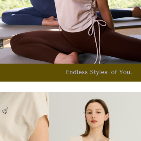
３．未成年的使用者請事先徵得法定代理人或監護人之同意方可使用
每筆NT$120，滿NT$2,500(含以上)免運費
「AFTEE先享後付」，若未經同意申辦者引起之損失，本公司不負相關責
任。
宅配離島
４．使用「AFTEE先享後付」時，將依據個別帳號之用戶狀況，依本公司即
每筆NT$120，滿NT$2,500(含以上)免運費
時審查核予不同之上限額度；若仍有額度不足之情形，本公司將視審查結果
請求用戶進行身份認證。
付款後門市自取
５．嚴禁一人註冊多個帳號或使用他人資訊註冊。若發現惡意使用之情形，
恩沛科技股份有限公司將有權停止該用戶之使用額度並採取法律行動。
免運費
海外配送
查看運費