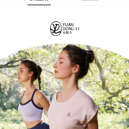
成交易。
AFTEE先享後付是「在收到商品之後才付款」的支付方式。 讓您購物簡單
運送方式
3.實際核准額度、可分期數及費用金額請依後續交易確認頁面所載為準。
便利好安心！
4.訂單成立30分鐘內，如未前往確認交易或遇審核未通過，訂單將自動取
１．簡單：不需註冊會員、不需綁卡、不需儲值。
全家取貨付款
消。如遇「轉專審核」未通過狀況，表示未達大哥付你分期系統評分，恕無
２．便利：只要手機號碼，簡訊認證，即可結帳。
法說明評估內容。
每筆NT$120，滿NT$2,500(含以上)免運費
３．安心：先確認商品／服務後，再付款。
【繳款方式說明】
1.分期款項不併入電信帳單，「大哥付你分期」於每月結算日後寄送繳費提
付款後全家取貨
【「AFTEE先享後付」結帳流程】
醒簡訊。
１．於結帳方式選擇「AFTEE先享後付」後，將跳轉至「AFTEE先享後付」
每筆NT$120，滿NT$2,500(含以上)免運費
2.透過簡訊連結打開帳單後，可選擇「超商條碼／台灣大直營門市／銀行轉
結帳頁面，進行簡訊認證並確認金額後，即可完成結帳。
帳／街口支付／iPASS MONEY」等通路繳費。
２．訂單成立數日內，您將收到繳費通知簡訊。
萊爾富取貨付款
３．收到繳費通知簡訊後14天內，點擊此簡訊中的連結，可透過四大超商／
【注意事項】
每筆NT$120，滿NT$2,500(含以上)免運費
ATM／網路銀行／等多元方式進行付款，方視為交易完成。
1.本服務係由「台灣大哥大股份有限公司」（以下簡稱本公司）所提供，讓
※ 請注意：結帳手續完成當下不需立刻繳費，但若您需要取消訂單，請聯絡
用戶於交易時，得透過本服務購買商品或服務，並由商店將買賣／分期付款
付款後萊爾富取貨
購買商品的店家。未經商家同意取消之訂單仍視為有效，需透過AFTEE先享
買賣價金債權讓與本公司後，依約使用本公司帳單繳交帳款。
後付繳納相關費用。
每筆NT$120，滿NT$2,500(含以上)免運費
2.基於同意付款使用「大哥付你分期」之契約關係目的，商店將以您的個人
※ 交易是否成功請以「AFTEE先享後付 」之結帳頁面顯示為準，若有關於
資料（包含姓名、電話或地址）提供予台灣大哥大進項蒐集、處理及利用，
是否繳費成功／繳費後需取消欲退款等相關疑問，請聯繫「AFTEE先享後付
7-11取貨付款
由本公司與您本人進行分期帳單所需資料之確認、核對及更正。
客戶支援中心」
https://netprotections.freshdesk.com/support/home
3.完整用戶服務條款，請詳閱以下連結：
https://oppay.tw/userRule
每筆NT$120，滿NT$2,500(含以上)免運費
【注意事項】
１．透過由恩沛科技股份有限公司提供之「AFTEE先享後付」服務完成之交
付款後7-11取貨
易，需依本服務之必要範圍內提供個人資料，並將交易相關給付款項請求債
每筆NT$120，滿NT$2,500(含以上)免運費
權轉讓予恩沛科技股份有限公司。
２．關於個人資料處理事宜，請瀏覽以下網址：
宅配
https://aftee.tw/terms/#terms3