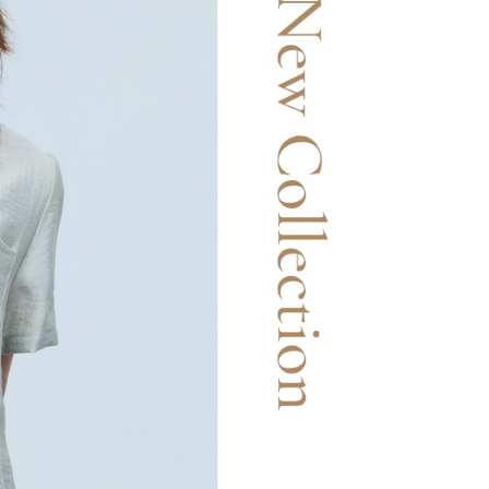
20，滿NT$2,500(含以上)免運費
用戶進行身份認證。
一人註冊多個帳號或使用他人資訊註冊。若發現惡意使用之情
市自取
科技股份有限公司將有權停止該用戶之使用額度並採取法律行
查看運費