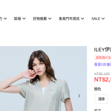
力
歐薇
好物推薦
會員門市資訊
SALE
ILEY
超取滿NT$
春夏5折優
NT$5,180
NT$2,
顏色
淺綠
尺寸