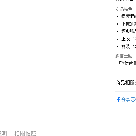
華南商
LINE Pay
上海商
商品特色
國泰世
縲縈混
Apple Pay
臺灣中
下擺抽
匯豐（
街口支付
經典強
聯邦商
上衣│12
元大商
悠遊付
褲裝│12
玉山商
台新國
Google Pa
銷售重點
台灣樂
ILEY伊蕾
全盈+PAY
大哥付你
商品相關分
相關說明
【大哥付
AFTEE先
【伊蕾 IL
1.本服務
分享
2.付款方
相關說明
【伊蕾 IL
流程，驗
【關於「A
完成交易
AFTEE
【伊蕾 IL
3.實際核
便利好安
運送方式
4.訂單成
１．簡單
【伊蕾 IL
消。如遇
２．便利
全家取貨
無法說明
說明
相關推薦
３．安心
【伊蕾 IL