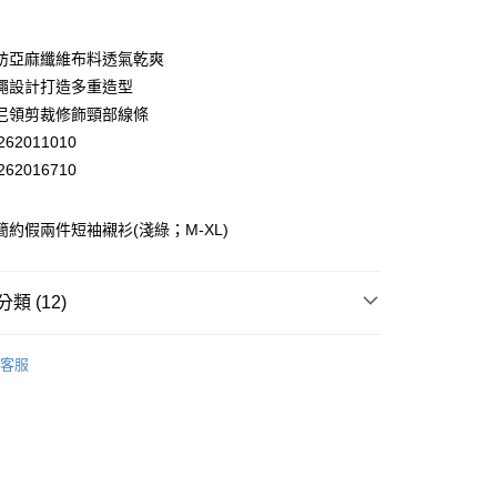
業銀行
彰化商業銀行
業儲蓄銀行
台北富邦商業銀行
華商業銀行
兆豐國際商業銀行
紡亞麻纖維布料透氣乾爽
小企業銀行
台中商業銀行
繩設計打造多重造型
台灣）商業銀行
華泰商業銀行
尼領剪裁修飾頸部線條
業銀行
遠東國際商業銀行
62011010
業銀行
永豐商業銀行
62016710
業銀行
星展（台灣）商業銀行
際商業銀行
中國信託商業銀行
y
天信用卡公司
 簡約假兩件短袖襯衫(淺綠；M-XL)
分期
類 (12)
你分期使用說明】
享後付
EY】
▸ MIT精選 ◂
由台灣大哥大提供，台灣大哥大用戶可立即使用無須另外申請。
客服
式選擇「大哥付你分期」，訂單成立後會自動跳轉到大哥付的交易
EY】
▸ 成套專區 ◂
證手機門號後，選擇欲分期的期數、繳款截止日，確認付款後即
FTEE先享後付」】
。
先享後付是「在收到商品之後才付款」的支付方式。 讓您購物簡單
EY】
上衣│TOP
准額度、可分期數及費用金額請依後續交易確認頁面所載為準。
心！
立30分鐘內，如未前往確認交易或遇審核未通過，訂單將自動取
：不需註冊會員、不需綁卡、不需儲值。
EY】
精英職場穿搭
「轉專審核」未通過狀況，表示未達大哥付你分期系統評分，恕
：只要手機號碼，簡訊認證，即可結帳。
付款
評估內容。
：先確認商品／服務後，再付款。
EY】
全部商品│ALL