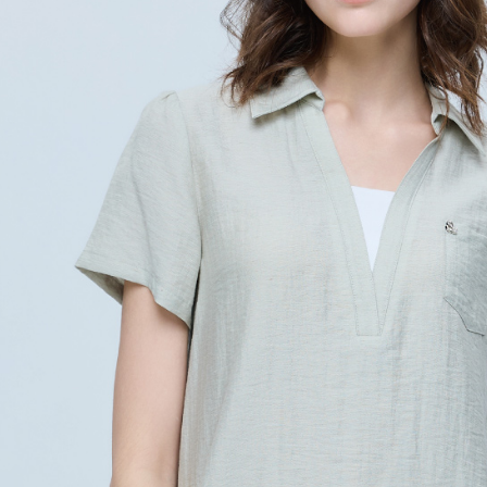
每筆NT$1
結果請求
５．嚴禁
付款後門
形，恩沛
動。
免運費
海外配送