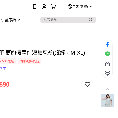
0
中文 (繁體)
伊蕾序語
伊蕾 簡約假兩件短袖襯衫(淺綠；M-XL)
2,500免運
國家/地區配送
惠中
590