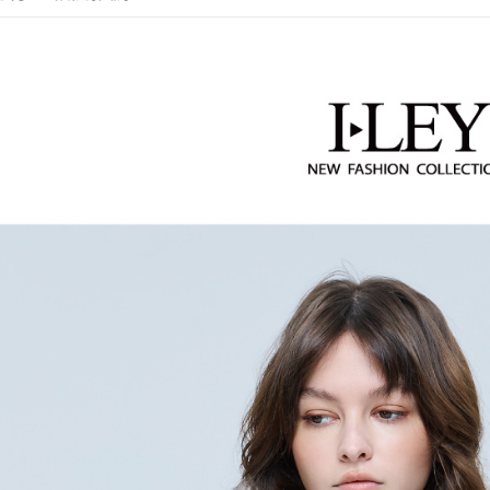
【繳款方
每筆NT$1
1.分期款
【伊蕾 IL
【「AFT
醒簡訊。
付款後全
１．於結帳
【伊蕾 IL
2.透過簡
付」結帳
每筆NT$1
帳／街口支
２．訂單
活動專區
３．收到繳
萊爾富取
【注意事
／ATM／
【伊蕾 IL
1.本服務
每筆NT$1
※ 請注意
用戶於交
絡購買商品
【伊蕾 IL
款買賣價
先享後付
付款後萊
2.基於同
※ 交易是
【伊蕾 IL
每筆NT$1
資料（包
是否繳費成
用，由本
【伊蕾 IL
付客戶支
7-11取貨
3.完整用
【注意事
每筆NT$1
１．透過由
交易，需
付款後7-1
求債權轉
每筆NT$1
２．關於
https://aft
宅配
３．未成
「AFTE
每筆NT$1
任。
４．使用「
宅配離島
即時審查