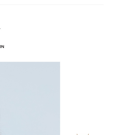
式說明】
20，滿NT$2,500(含以上)免運費
項不併入電信帳單，「大哥付你分期」於每月結算日後寄送繳費提
EY】
SALE 2.8折起↘買三送一 全系列
EE先享後付」結帳流程】
家取貨
方式選擇「AFTEE先享後付」後，將跳轉至「AFTEE先享後
EY】
冰 • 透 • 涼升級
訊連結打開帳單後，可選擇「超商條碼／台灣大直營門市／銀行轉
頁面，進行簡訊認證並確認金額後，即可完成結帳。
20，滿NT$2,500(含以上)免運費
付／iPASS MONEY」等通路繳費。
成立數日內，您將收到繳費通知簡訊。
費通知簡訊後14天內，點擊此簡訊中的連結，可透過四大超商
貨付款
項】
網路銀行／等多元方式進行付款，方視為交易完成。
EY】
➤週二新品上市
春夏回饋品 買三送一
係由「台灣大哥大股份有限公司」（以下簡稱本公司）所提供，讓
20，滿NT$2,500(含以上)免運費
：結帳手續完成當下不需立刻繳費，但若您需要取消訂單，請聯
易時，得透過本服務購買商品或服務，並由商店將買賣／分期付
的店家。未經商家同意取消之訂單仍視為有效，需透過AFTEE
EY】
➤週二新品上市
人氣推薦品5折 買三再送一
金債權讓與本公司後，依約使用本公司帳單繳交帳款。
繳納相關費用。
爾富取貨
意付款使用「大哥付你分期」之契約關係目的，商店將以您的個人
否成功請以「AFTEE先享後付 」之結帳頁面顯示為準，若有關於
EY】
海島度假穿搭
20，滿NT$2,500(含以上)免運費
含姓名、電話或地址）提供予台灣大哥大進項蒐集、處理及利
功／繳費後需取消欲退款等相關疑問，請聯繫「AFTEE先享後
公司與您本人進行分期帳單所需資料之確認、核對及更正。
EY】
SALE 2.8折起↘買三送一-上半身
援中心」
https://netprotections.freshdesk.com/support/home
付款
戶服務條款，請詳閱以下連結：
https://oppay.tw/userRule
項】
20，滿NT$2,500(含以上)免運費
恩沛科技股份有限公司提供之「AFTEE先享後付」服務完成之
依本服務之必要範圍內提供個人資料，並將交易相關給付款項請
1取貨
讓予恩沛科技股份有限公司。
20，滿NT$2,500(含以上)免運費
個人資料處理事宜，請瀏覽以下網址：
ee.tw/terms/#terms3
年的使用者請事先徵得法定代理人或監護人之同意方可使用
E先享後付」，若未經同意申辦者引起之損失，本公司不負相關責
20，滿NT$2,500(含以上)免運費
AFTEE先享後付」時，將依據個別帳號之用戶狀況，依本公司
核予不同之上限額度；若仍有額度不足之情形，本公司將視審查