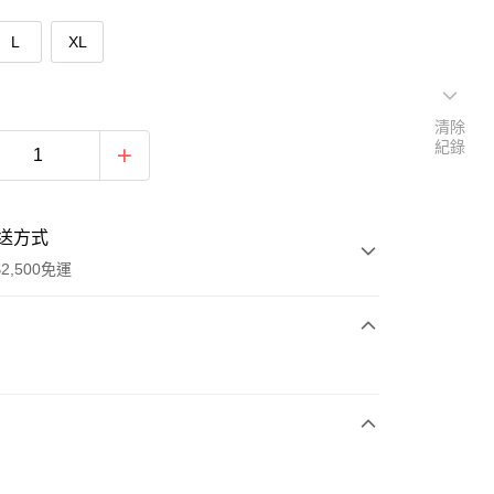
L
XL
清除
紀錄
送方式
2,500免運
次付款
期付款
0 利率 每期
NT$863
21家銀行
庫商業銀行
第一商業銀行
付款