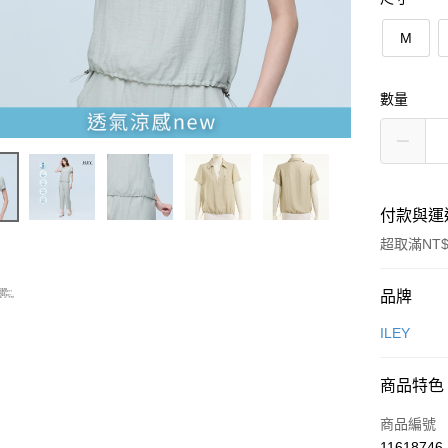
M
數量
付款與運
超取滿NT$
付款方式
品牌
信用卡一
ILEY
信用卡分
商品特色
3 期 
商品編號
合作金
超商取貨
11618746