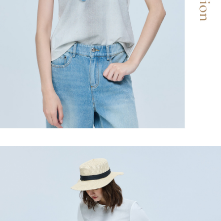
宅配
https://aftee.tw/terms/#terms3
３．未成年的使用者請事先徵得法定代理人或監護人之同意方可使用
每筆NT$120，滿NT$2,500(含以上)免運費
「AFTEE先享後付」，若未經同意申辦者引起之損失，本公司不負相關責
任。
宅配離島
４．使用「AFTEE先享後付」時，將依據個別帳號之用戶狀況，依本公司即
每筆NT$120，滿NT$2,500(含以上)免運費
時審查核予不同之上限額度；若仍有額度不足之情形，本公司將視審查結果
請求用戶進行身份認證。
付款後門市自取
５．嚴禁一人註冊多個帳號或使用他人資訊註冊。若發現惡意使用之情形，
恩沛科技股份有限公司將有權停止該用戶之使用額度並採取法律行動。
免運費
海外配送
查看運費