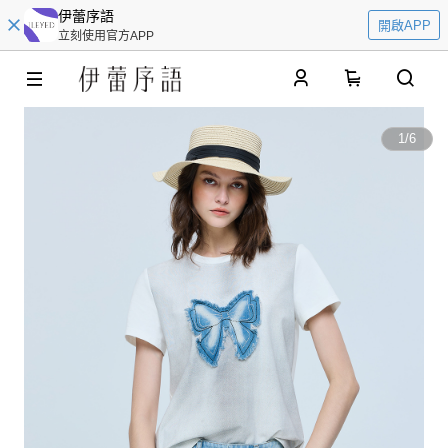
伊蕾序語
開啟APP
立刻使用官方APP
0
1
/
6