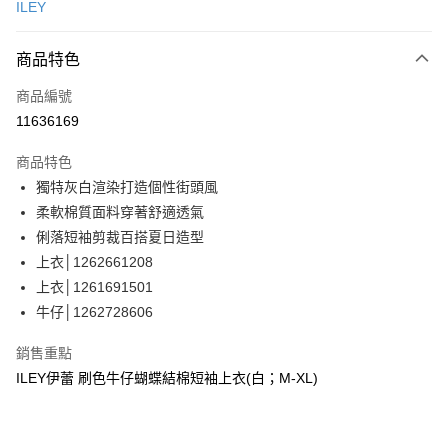
ILEY
信用卡分期付款
3 期 0 利率 每期
NT$730
21家銀行
商品特色
合作金庫商業銀行
第一商業銀行
超商取貨付款
商品編號
華南商業銀行
彰化商業銀行
11636169
LINE Pay
上海商業儲蓄銀行
台北富邦商業銀行
國泰世華商業銀行
兆豐國際商業銀行
商品特色
Apple Pay
臺灣中小企業銀行
台中商業銀行
獨特灰白渲染打造個性街頭風
匯豐（台灣）商業銀行
華泰商業銀行
街口支付
柔軟棉質面料穿著舒適透氣
聯邦商業銀行
遠東國際商業銀行
元大商業銀行
永豐商業銀行
俐落短袖剪裁百搭夏日造型
悠遊付
玉山商業銀行
星展（台灣）商業銀行
上衣│1262661208
台新國際商業銀行
中國信託商業銀行
Google Pay
上衣│1261691501
台灣樂天信用卡公司
牛仔│1262728606
全盈+PAY
大哥付你分期
銷售重點
相關說明
ILEY伊蕾 刷色牛仔蝴蝶結棉短袖上衣(白；M-XL)
【大哥付你分期使用說明】
AFTEE先享後付
1.本服務由台灣大哥大提供，台灣大哥大用戶可立即使用無須另外申請。
2.付款方式選擇「大哥付你分期」，訂單成立後會自動跳轉到大哥付的交易
相關說明