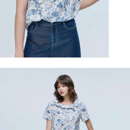
https://aftee.tw/terms/#terms3
３．未成年的使用者請事先徵得法定代理人或監護人之同意方可使用
每筆NT$120，滿NT$2,500(含以上)免運費
「AFTEE先享後付」，若未經同意申辦者引起之損失，本公司不負相關責
任。
宅配離島
４．使用「AFTEE先享後付」時，將依據個別帳號之用戶狀況，依本公司即
每筆NT$120，滿NT$2,500(含以上)免運費
時審查核予不同之上限額度；若仍有額度不足之情形，本公司將視審查結果
請求用戶進行身份認證。
付款後門市自取
５．嚴禁一人註冊多個帳號或使用他人資訊註冊。若發現惡意使用之情形，
恩沛科技股份有限公司將有權停止該用戶之使用額度並採取法律行動。
免運費
海外配送
查看運費