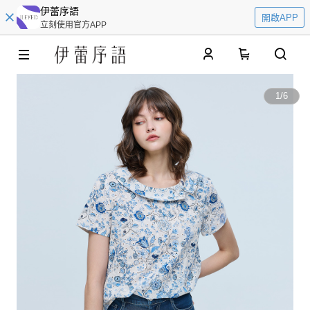
伊蕾序語
開啟APP
立刻使用官方APP
0
1
/
6