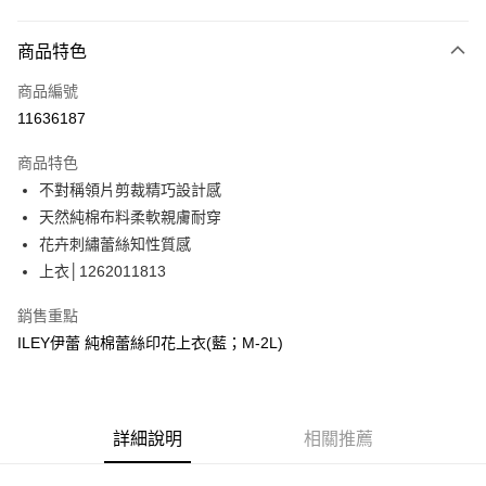
信用卡分期付款
3 期 0 利率 每期
NT$1,063
21家銀行
商品特色
合作金庫商業銀行
第一商業銀行
超商取貨付款
商品編號
華南商業銀行
彰化商業銀行
11636187
LINE Pay
上海商業儲蓄銀行
台北富邦商業銀行
國泰世華商業銀行
兆豐國際商業銀行
商品特色
Apple Pay
臺灣中小企業銀行
台中商業銀行
不對稱領片剪裁精巧設計感
匯豐（台灣）商業銀行
華泰商業銀行
街口支付
天然純棉布料柔軟親膚耐穿
聯邦商業銀行
遠東國際商業銀行
元大商業銀行
永豐商業銀行
花卉刺繡蕾絲知性質感
悠遊付
玉山商業銀行
星展（台灣）商業銀行
上衣│1262011813
台新國際商業銀行
中國信託商業銀行
Google Pay
台灣樂天信用卡公司
銷售重點
全盈+PAY
ILEY伊蕾 純棉蕾絲印花上衣(藍；M-2L)
大哥付你分期
相關說明
【大哥付你分期使用說明】
AFTEE先享後付
詳細說明
相關推薦
1.本服務由台灣大哥大提供，台灣大哥大用戶可立即使用無須另外申請。
2.付款方式選擇「大哥付你分期」，訂單成立後會自動跳轉到大哥付的交易
相關說明
流程，驗證手機門號後，選擇欲分期的期數、繳款截止日，確認付款後即完