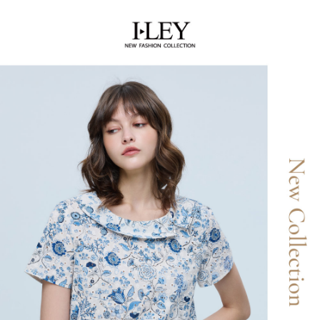
【關於「AFTEE先享後付」】
成交易。
AFTEE先享後付是「在收到商品之後才付款」的支付方式。 讓您購物簡單
運送方式
3.實際核准額度、可分期數及費用金額請依後續交易確認頁面所載為準。
便利好安心！
4.訂單成立30分鐘內，如未前往確認交易或遇審核未通過，訂單將自動取
１．簡單：不需註冊會員、不需綁卡、不需儲值。
全家取貨付款
消。如遇「轉專審核」未通過狀況，表示未達大哥付你分期系統評分，恕無
２．便利：只要手機號碼，簡訊認證，即可結帳。
法說明評估內容。
每筆NT$120，滿NT$2,500(含以上)免運費
３．安心：先確認商品／服務後，再付款。
【繳款方式說明】
1.分期款項不併入電信帳單，「大哥付你分期」於每月結算日後寄送繳費提
付款後全家取貨
【「AFTEE先享後付」結帳流程】
醒簡訊。
１．於結帳方式選擇「AFTEE先享後付」後，將跳轉至「AFTEE先享後付」
每筆NT$120，滿NT$2,500(含以上)免運費
2.透過簡訊連結打開帳單後，可選擇「超商條碼／台灣大直營門市／銀行轉
結帳頁面，進行簡訊認證並確認金額後，即可完成結帳。
帳／街口支付／iPASS MONEY」等通路繳費。
２．訂單成立數日內，您將收到繳費通知簡訊。
萊爾富取貨付款
３．收到繳費通知簡訊後14天內，點擊此簡訊中的連結，可透過四大超商／
【注意事項】
每筆NT$120，滿NT$2,500(含以上)免運費
ATM／網路銀行／等多元方式進行付款，方視為交易完成。
1.本服務係由「台灣大哥大股份有限公司」（以下簡稱本公司）所提供，讓
※ 請注意：結帳手續完成當下不需立刻繳費，但若您需要取消訂單，請聯絡
用戶於交易時，得透過本服務購買商品或服務，並由商店將買賣／分期付款
付款後萊爾富取貨
購買商品的店家。未經商家同意取消之訂單仍視為有效，需透過AFTEE先享
買賣價金債權讓與本公司後，依約使用本公司帳單繳交帳款。
後付繳納相關費用。
每筆NT$120，滿NT$2,500(含以上)免運費
2.基於同意付款使用「大哥付你分期」之契約關係目的，商店將以您的個人
※ 交易是否成功請以「AFTEE先享後付 」之結帳頁面顯示為準，若有關於
資料（包含姓名、電話或地址）提供予台灣大哥大進項蒐集、處理及利用，
是否繳費成功／繳費後需取消欲退款等相關疑問，請聯繫「AFTEE先享後付
7-11取貨付款
由本公司與您本人進行分期帳單所需資料之確認、核對及更正。
客戶支援中心」
https://netprotections.freshdesk.com/support/home
3.完整用戶服務條款，請詳閱以下連結：
https://oppay.tw/userRule
每筆NT$120，滿NT$2,500(含以上)免運費
【注意事項】
１．透過由恩沛科技股份有限公司提供之「AFTEE先享後付」服務完成之交
付款後7-11取貨
易，需依本服務之必要範圍內提供個人資料，並將交易相關給付款項請求債
每筆NT$120，滿NT$2,500(含以上)免運費
權轉讓予恩沛科技股份有限公司。
２．關於個人資料處理事宜，請瀏覽以下網址：
宅配