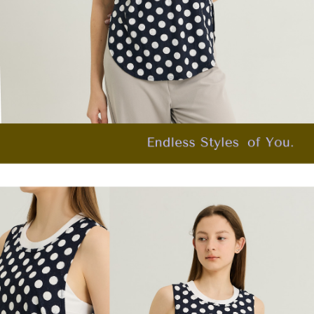
「AFTEE先享後付」，若未經同意申辦者引起之損失，本公司不負相關責
任。
宅配離島
４．使用「AFTEE先享後付」時，將依據個別帳號之用戶狀況，依本公司即
每筆NT$120，滿NT$2,500(含以上)免運費
時審查核予不同之上限額度；若仍有額度不足之情形，本公司將視審查結果
請求用戶進行身份認證。
付款後門市自取
５．嚴禁一人註冊多個帳號或使用他人資訊註冊。若發現惡意使用之情形，
恩沛科技股份有限公司將有權停止該用戶之使用額度並採取法律行動。
免運費
海外配送
查看運費