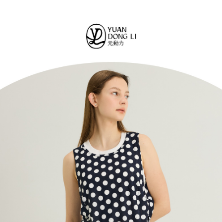
便利好安心！
4.訂單成立30分鐘內，如未前往確認交易或遇審核未通過，訂單將自動取
１．簡單：不需註冊會員、不需綁卡、不需儲值。
全家取貨付款
消。如遇「轉專審核」未通過狀況，表示未達大哥付你分期系統評分，恕無
２．便利：只要手機號碼，簡訊認證，即可結帳。
法說明評估內容。
每筆NT$120，滿NT$2,500(含以上)免運費
３．安心：先確認商品／服務後，再付款。
【繳款方式說明】
1.分期款項不併入電信帳單，「大哥付你分期」於每月結算日後寄送繳費提
付款後全家取貨
【「AFTEE先享後付」結帳流程】
醒簡訊。
１．於結帳方式選擇「AFTEE先享後付」後，將跳轉至「AFTEE先享後付」
每筆NT$120，滿NT$2,500(含以上)免運費
2.透過簡訊連結打開帳單後，可選擇「超商條碼／台灣大直營門市／銀行轉
結帳頁面，進行簡訊認證並確認金額後，即可完成結帳。
帳／街口支付／iPASS MONEY」等通路繳費。
２．訂單成立數日內，您將收到繳費通知簡訊。
萊爾富取貨付款
３．收到繳費通知簡訊後14天內，點擊此簡訊中的連結，可透過四大超商／
【注意事項】
每筆NT$120，滿NT$2,500(含以上)免運費
ATM／網路銀行／等多元方式進行付款，方視為交易完成。
1.本服務係由「台灣大哥大股份有限公司」（以下簡稱本公司）所提供，讓
※ 請注意：結帳手續完成當下不需立刻繳費，但若您需要取消訂單，請聯絡
用戶於交易時，得透過本服務購買商品或服務，並由商店將買賣／分期付款
付款後萊爾富取貨
購買商品的店家。未經商家同意取消之訂單仍視為有效，需透過AFTEE先享
買賣價金債權讓與本公司後，依約使用本公司帳單繳交帳款。
後付繳納相關費用。
每筆NT$120，滿NT$2,500(含以上)免運費
2.基於同意付款使用「大哥付你分期」之契約關係目的，商店將以您的個人
※ 交易是否成功請以「AFTEE先享後付 」之結帳頁面顯示為準，若有關於
資料（包含姓名、電話或地址）提供予台灣大哥大進項蒐集、處理及利用，
是否繳費成功／繳費後需取消欲退款等相關疑問，請聯繫「AFTEE先享後付
7-11取貨付款
由本公司與您本人進行分期帳單所需資料之確認、核對及更正。
客戶支援中心」
https://netprotections.freshdesk.com/support/home
3.完整用戶服務條款，請詳閱以下連結：
https://oppay.tw/userRule
每筆NT$120，滿NT$2,500(含以上)免運費
【注意事項】
１．透過由恩沛科技股份有限公司提供之「AFTEE先享後付」服務完成之交
付款後7-11取貨
易，需依本服務之必要範圍內提供個人資料，並將交易相關給付款項請求債
每筆NT$120，滿NT$2,500(含以上)免運費
權轉讓予恩沛科技股份有限公司。
２．關於個人資料處理事宜，請瀏覽以下網址：
宅配
https://aftee.tw/terms/#terms3
３．未成年的使用者請事先徵得法定代理人或監護人之同意方可使用
每筆NT$120，滿NT$2,500(含以上)免運費