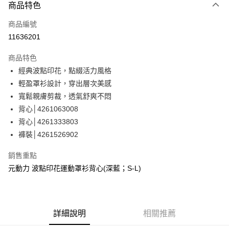
3 期 0 利率 每期
NT$226
21家銀行
商品特色
合作金庫商業銀行
第一商業銀行
超商取貨付款
商品編號
華南商業銀行
彰化商業銀行
11636201
LINE Pay
上海商業儲蓄銀行
台北富邦商業銀行
國泰世華商業銀行
兆豐國際商業銀行
商品特色
Apple Pay
臺灣中小企業銀行
台中商業銀行
經典波點印花，點綴活力風格
匯豐（台灣）商業銀行
華泰商業銀行
街口支付
輕盈罩衫設計，穿出層次美感
聯邦商業銀行
遠東國際商業銀行
元大商業銀行
永豐商業銀行
寬鬆親膚剪裁，透氣舒爽不悶
悠遊付
玉山商業銀行
星展（台灣）商業銀行
背心│4261063008
台新國際商業銀行
中國信託商業銀行
Google Pay
背心│4261333803
台灣樂天信用卡公司
褲裝│4261526902
全盈+PAY
大哥付你分期
銷售重點
相關說明
元動力 波點印花運動罩衫背心(深藍；S-L)
【大哥付你分期使用說明】
AFTEE先享後付
1.本服務由台灣大哥大提供，台灣大哥大用戶可立即使用無須另外申請。
2.付款方式選擇「大哥付你分期」，訂單成立後會自動跳轉到大哥付的交易
相關說明
流程，驗證手機門號後，選擇欲分期的期數、繳款截止日，確認付款後即完
【關於「AFTEE先享後付」】
詳細說明
相關推薦
成交易。
AFTEE先享後付是「在收到商品之後才付款」的支付方式。 讓您購物簡單
運送方式
3.實際核准額度、可分期數及費用金額請依後續交易確認頁面所載為準。