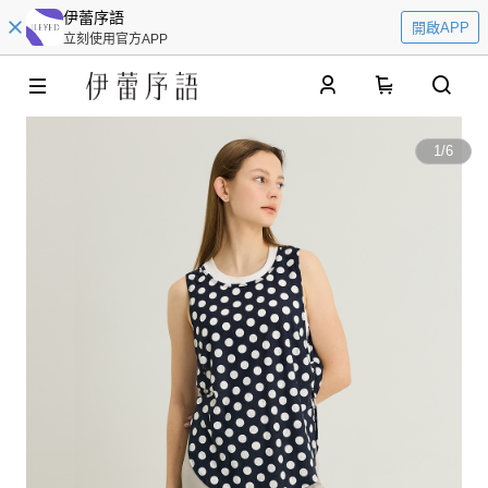
伊蕾序語
開啟APP
立刻使用官方APP
0
1
/
6