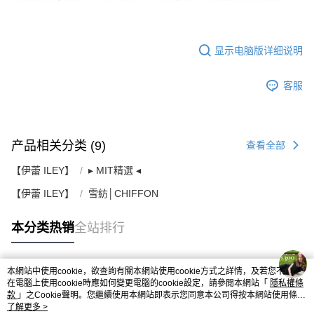
显示电脑版详细说明
客服
产品相关分类 (9)
查看全部
【伊蕾 ILEY】
▸ MIT精選 ◂
【伊蕾 ILEY】
雪紡│CHIFFON
本分类热销
全站排行
本網站中使用cookie，欲查詢有關本網站使用cookie方式之詳情，及若您不希望
热门标签
在電腦上使用cookie時應如何變更電腦的cookie設定，請參閱本網站「
隱私權條
款
」之Cookie聲明。您繼續使用本網站即表示您同意本公司得按本網站使用條款
之Cookie聲明使用cookie。
了解更多 >