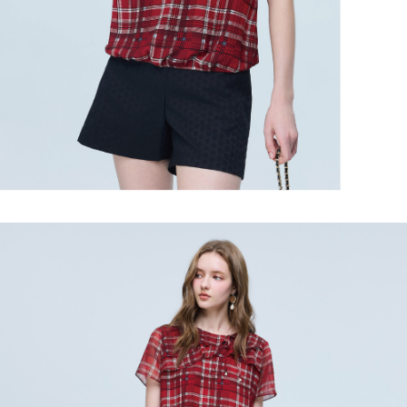
所提供，並由 AFTEE 向您收取款項。因使用本服務所須提供之個人資料(包
每笔NT$120，满NT$2,500(含以上)免运费
含但不限於訂購人姓名、電話，收件人姓名、電話、收件地址)，將交付予
AFTEE 於本服務必要服務範圍內運用。關於 AFTEE 對於個人資料之蒐集、
宅配離島
處理、利用，詳參 AFTEE 官網之『個人資料蒐集、處理及利用告知聲明』
每笔NT$120，满NT$2,500(含以上)免运费
（
https://aftee.tw/privacypolicy/
）。
付款後門市自取
若款項超過繳費期限，將根據當次的金額加收年利率 16% 的逾期滯納金。
未成年的使用者，請事先徵得法定代理人或監護人之同意方可使用
免运费
AFTEE。
海外配送
查看运费
若您對於個人資料之處理、利用有任何疑問，或欲行使相關法律權利，請聯
繫恩沛科技股份有限公司。若您不同意我們將上開所示之個人資料，連同必
要之購買訂單資訊提供予 AFTEE ，或讓 AFTEE 蒐集處理利用您的個人資
料，請勿選用本服務。