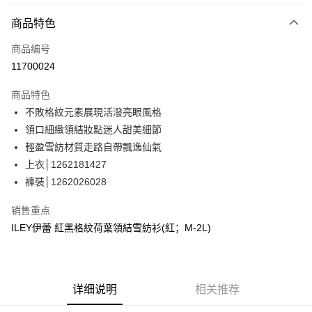
3期 0利率，每期
NT$830
21家银行
商品特色
合作金库商业银行
第一商业银行
超商取货付款
商品编号
华南商业银行
彰化商业银行
11700024
LINE Pay
上海商业储蓄银行
台北富邦商业银行
国泰世华商业银行
兆丰国际商业银行
商品特色
Apple Pay
台湾中小企业银行
台中商业银行
不敗格紋元素展現活潑亮眼風格
汇丰（台湾）商业银行
华泰商业银行
街口支付
領口細緻領結妝點迷人甜美細節
联邦商业银行
远东国际商业银行
元大商业银行
永丰商业银行
輕盈雪紡材質走路自帶飄逸仙氣
悠遊付
玉山商业银行
星展（台湾）商业银行
上衣│1262181427
台新国际商业银行
中国信托商业银行
Google Pay
褲裝│1262026028
台湾乐天信用卡公司
Plus PAY
销售重点
大哥付你分期
ILEY伊蕾 紅黑格紋荷葉領結雪紡衫(紅；M-2L)
相关说明
【大哥付你分期使用说明】
AFTEE先享后付
1. 本服务由台湾大哥大提供，电信用户可立即使用无须另外申请。（限个人
月租型门号，不开放公司户及预付卡使用）
相关说明
详细说明
相关推荐
2. 付款方式选择 “大哥付你分期”，订单成立后会自动跳转到大哥付的交易流
一、關於 AFTEE先享後付
程，验证手机门号后，选择欲分期的期数、缴款截止日，确认付款后即完成