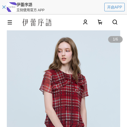
伊蕾序語
开启APP
立刻使用官方 APP
0
1
/
6