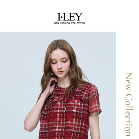
1. 於付款方式選擇AFTEE先享後付，將跳出AFTEE先享後付手機驗證視
运送方式
交易。
窗。
3. 实际核准额度、可分期数及费用金额请依后续交易确认页面所载为准。
2. 進行簡訊驗證之後，即可完成結帳手續。
全家取貨付款
4. 订单成立30分钟内，如未前往确认交易或遇审核未通过，订单将自动取
3. 訂單確認後不需事先繳費，商品會配送至您的指定地址。
消。如遇 “转专审核”未通过状况，表示未达系统评分，恕无法说明评估内
每笔NT$120，满NT$2,500(含以上)免运费
4. 下訂完成後，您的手機會收到一封繳費通知簡訊，APP會員則會收到
容。
AFTEE APP推播通知。
【缴款方式说明】
付款後全家取貨
5. 收到商品當下無需繳費，確認無誤後，請再利用繳費通知簡訊或AFTEE
1. 分期款项不并入电信账单，“大哥付你分期”于每月结算日后寄送缴费提醒
APP於四大便利商店‧ATM/網銀等方式進行付款。
每笔NT$120，满NT$2,500(含以上)免运费
短信。
2. 通过短信链接打开账单后，可选择 “超商条码／台湾大直营门市／银行转
請留意繳費期限為 14 天。唯有下載 AFTEE App 成為 AFTEE 會員者方能享
萊爾富取貨付款
账／街口支付／iPASS MONEY”等通路缴费。
有最長 45 天內付款之服務。
每笔NT$120，满NT$2,500(含以上)免运费
【注意事项】
繳費期限，為商家向您請款的時間，再加上使用AFTEE可延長的天數所計算
1. 本服务系由 “台湾大哥大股份有限公司”所提供，让用户于交易时，得通过
付款後萊爾富取貨
出。使用AFTEE下訂可以延長您收到商品前的繳費天數，但無法保證一定能
本服务购买商品或服务，并由商店将买卖／分期付款买卖价金债权让与本公
夠在期限內收到商品(例如:預購商品或預計到貨時間較長者)。因此無論收到
每笔NT$120，满NT$2,500(含以上)免运费
司后，依约使用本公司账单缴交账款。
商品與否，仍需要請您在AFTEE規定的時間內完成繳費。
2. 基于同意付款使用 “大哥付你分期”之契约关系目的，商店将以您的个人资
7-11取貨付款
料（包含姓名、电话或地址）提供予台湾大哥大进项收集、处理及利用，由
二、付款限制
台湾大哥大与本人进行分期账单所需资料之确认、核对及更正。
每笔NT$120，满NT$2,500(含以上)免运费
1. 初次使用 AFTEE 時，將依認證結果及本公司審查結果，核予每個人不同
3. 完整用户服务条款，请详阅以下链接：
https://oppay.tw/userRule
之上限額度
2. 結帳金額須大於NT$30
付款後7-11取貨
3. 目前僅支援台灣會員
每笔NT$120，满NT$2,500(含以上)免运费
三、聲明條款
宅配
「AFTEE先享後付」(下稱本服務)乃由恩沛科技股份有限公司(下稱 AFTEE )