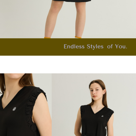
「AFTEE先享後付」，若未經同意申辦者引起之損失，本公司不負相關責
任。
宅配離島
４．使用「AFTEE先享後付」時，將依據個別帳號之用戶狀況，依本公司即
每筆NT$120，滿NT$2,500(含以上)免運費
時審查核予不同之上限額度；若仍有額度不足之情形，本公司將視審查結果
請求用戶進行身份認證。
付款後門市自取
５．嚴禁一人註冊多個帳號或使用他人資訊註冊。若發現惡意使用之情形，
恩沛科技股份有限公司將有權停止該用戶之使用額度並採取法律行動。
免運費
海外配送
查看運費