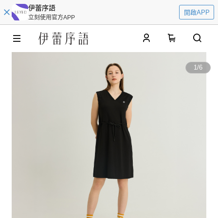
伊蕾序語
開啟APP
立刻使用官方APP
0
1
/
6