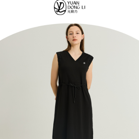
便利好安心！
4.訂單成立30分鐘內，如未前往確認交易或遇審核未通過，訂單將自動取
１．簡單：不需註冊會員、不需綁卡、不需儲值。
全家取貨付款
消。如遇「轉專審核」未通過狀況，表示未達大哥付你分期系統評分，恕無
２．便利：只要手機號碼，簡訊認證，即可結帳。
法說明評估內容。
每筆NT$120，滿NT$2,500(含以上)免運費
３．安心：先確認商品／服務後，再付款。
【繳款方式說明】
1.分期款項不併入電信帳單，「大哥付你分期」於每月結算日後寄送繳費提
付款後全家取貨
【「AFTEE先享後付」結帳流程】
醒簡訊。
１．於結帳方式選擇「AFTEE先享後付」後，將跳轉至「AFTEE先享後付」
每筆NT$120，滿NT$2,500(含以上)免運費
2.透過簡訊連結打開帳單後，可選擇「超商條碼／台灣大直營門市／銀行轉
結帳頁面，進行簡訊認證並確認金額後，即可完成結帳。
帳／街口支付／iPASS MONEY」等通路繳費。
２．訂單成立數日內，您將收到繳費通知簡訊。
萊爾富取貨付款
３．收到繳費通知簡訊後14天內，點擊此簡訊中的連結，可透過四大超商／
【注意事項】
每筆NT$120，滿NT$2,500(含以上)免運費
ATM／網路銀行／等多元方式進行付款，方視為交易完成。
1.本服務係由「台灣大哥大股份有限公司」（以下簡稱本公司）所提供，讓
※ 請注意：結帳手續完成當下不需立刻繳費，但若您需要取消訂單，請聯絡
用戶於交易時，得透過本服務購買商品或服務，並由商店將買賣／分期付款
付款後萊爾富取貨
購買商品的店家。未經商家同意取消之訂單仍視為有效，需透過AFTEE先享
買賣價金債權讓與本公司後，依約使用本公司帳單繳交帳款。
後付繳納相關費用。
每筆NT$120，滿NT$2,500(含以上)免運費
2.基於同意付款使用「大哥付你分期」之契約關係目的，商店將以您的個人
※ 交易是否成功請以「AFTEE先享後付 」之結帳頁面顯示為準，若有關於
資料（包含姓名、電話或地址）提供予台灣大哥大進項蒐集、處理及利用，
是否繳費成功／繳費後需取消欲退款等相關疑問，請聯繫「AFTEE先享後付
7-11取貨付款
由本公司與您本人進行分期帳單所需資料之確認、核對及更正。
客戶支援中心」
https://netprotections.freshdesk.com/support/home
3.完整用戶服務條款，請詳閱以下連結：
https://oppay.tw/userRule
每筆NT$120，滿NT$2,500(含以上)免運費
【注意事項】
１．透過由恩沛科技股份有限公司提供之「AFTEE先享後付」服務完成之交
付款後7-11取貨
易，需依本服務之必要範圍內提供個人資料，並將交易相關給付款項請求債
每筆NT$120，滿NT$2,500(含以上)免運費
權轉讓予恩沛科技股份有限公司。
２．關於個人資料處理事宜，請瀏覽以下網址：
宅配
https://aftee.tw/terms/#terms3
３．未成年的使用者請事先徵得法定代理人或監護人之同意方可使用
每筆NT$120，滿NT$2,500(含以上)免運費