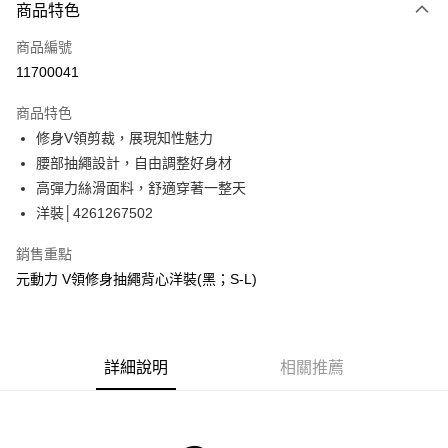
3 期 0 利率 每期
NT$560
21家銀行
商品特色
合作金庫商業銀行
第一商業銀行
超商取貨付款
商品編號
華南商業銀行
彰化商業銀行
11700041
LINE Pay
上海商業儲蓄銀行
台北富邦商業銀行
國泰世華商業銀行
兆豐國際商業銀行
商品特色
Apple Pay
臺灣中小企業銀行
台中商業銀行
修身V領剪裁，展現知性魅力
匯豐（台灣）商業銀行
華泰商業銀行
街口支付
腰部抽繩設計，自由調整好身材
聯邦商業銀行
遠東國際商業銀行
元大商業銀行
永豐商業銀行
高彈力絲滑面料，舒適穿著一整天
悠遊付
玉山商業銀行
星展（台灣）商業銀行
洋裝│4261267502
台新國際商業銀行
中國信託商業銀行
Google Pay
台灣樂天信用卡公司
銷售重點
全盈+PAY
元動力 V領修身抽繩背心洋裝(黑；S-L)
大哥付你分期
相關說明
【大哥付你分期使用說明】
AFTEE先享後付
詳細說明
相關推薦
1.本服務由台灣大哥大提供，台灣大哥大用戶可立即使用無須另外申請。
2.付款方式選擇「大哥付你分期」，訂單成立後會自動跳轉到大哥付的交易
相關說明
流程，驗證手機門號後，選擇欲分期的期數、繳款截止日，確認付款後即完
【關於「AFTEE先享後付」】
成交易。
AFTEE先享後付是「在收到商品之後才付款」的支付方式。 讓您購物簡單
運送方式
3.實際核准額度、可分期數及費用金額請依後續交易確認頁面所載為準。