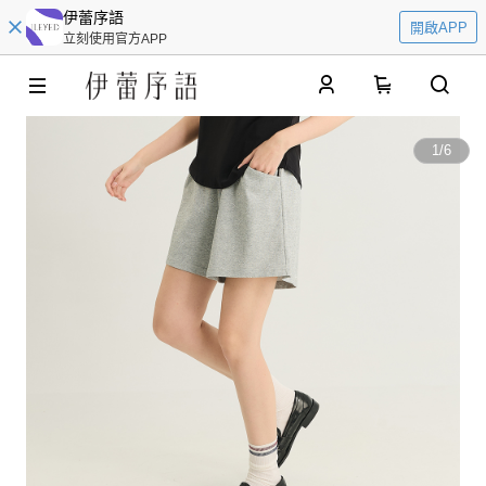
伊蕾序語
開啟APP
立刻使用官方APP
0
1
/
6