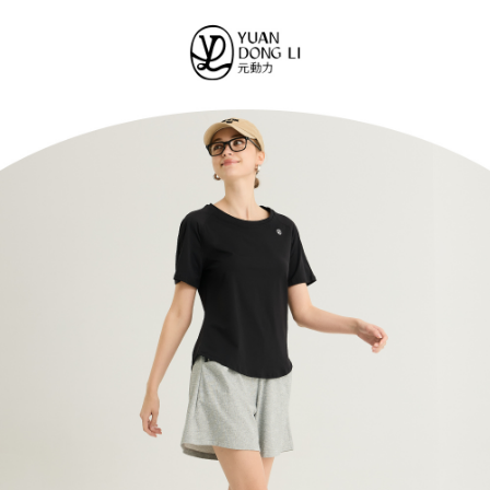
便利好安心！
4.訂單成立30分鐘內，如未前往確認交易或遇審核未通過，訂單將自動取
１．簡單：不需註冊會員、不需綁卡、不需儲值。
全家取貨付款
消。如遇「轉專審核」未通過狀況，表示未達大哥付你分期系統評分，恕無
２．便利：只要手機號碼，簡訊認證，即可結帳。
法說明評估內容。
每筆NT$120，滿NT$2,500(含以上)免運費
３．安心：先確認商品／服務後，再付款。
【繳款方式說明】
1.分期款項不併入電信帳單，「大哥付你分期」於每月結算日後寄送繳費提
付款後全家取貨
【「AFTEE先享後付」結帳流程】
醒簡訊。
１．於結帳方式選擇「AFTEE先享後付」後，將跳轉至「AFTEE先享後付」
每筆NT$120，滿NT$2,500(含以上)免運費
2.透過簡訊連結打開帳單後，可選擇「超商條碼／台灣大直營門市／銀行轉
結帳頁面，進行簡訊認證並確認金額後，即可完成結帳。
帳／街口支付／iPASS MONEY」等通路繳費。
２．訂單成立數日內，您將收到繳費通知簡訊。
萊爾富取貨付款
３．收到繳費通知簡訊後14天內，點擊此簡訊中的連結，可透過四大超商／
【注意事項】
每筆NT$120，滿NT$2,500(含以上)免運費
ATM／網路銀行／等多元方式進行付款，方視為交易完成。
1.本服務係由「台灣大哥大股份有限公司」（以下簡稱本公司）所提供，讓
※ 請注意：結帳手續完成當下不需立刻繳費，但若您需要取消訂單，請聯絡
用戶於交易時，得透過本服務購買商品或服務，並由商店將買賣／分期付款
付款後萊爾富取貨
購買商品的店家。未經商家同意取消之訂單仍視為有效，需透過AFTEE先享
買賣價金債權讓與本公司後，依約使用本公司帳單繳交帳款。
後付繳納相關費用。
每筆NT$120，滿NT$2,500(含以上)免運費
2.基於同意付款使用「大哥付你分期」之契約關係目的，商店將以您的個人
※ 交易是否成功請以「AFTEE先享後付 」之結帳頁面顯示為準，若有關於
資料（包含姓名、電話或地址）提供予台灣大哥大進項蒐集、處理及利用，
是否繳費成功／繳費後需取消欲退款等相關疑問，請聯繫「AFTEE先享後付
7-11取貨付款
由本公司與您本人進行分期帳單所需資料之確認、核對及更正。
客戶支援中心」
https://netprotections.freshdesk.com/support/home
3.完整用戶服務條款，請詳閱以下連結：
https://oppay.tw/userRule
每筆NT$120，滿NT$2,500(含以上)免運費
【注意事項】
１．透過由恩沛科技股份有限公司提供之「AFTEE先享後付」服務完成之交
付款後7-11取貨
易，需依本服務之必要範圍內提供個人資料，並將交易相關給付款項請求債
每筆NT$120，滿NT$2,500(含以上)免運費
權轉讓予恩沛科技股份有限公司。
２．關於個人資料處理事宜，請瀏覽以下網址：
宅配
https://aftee.tw/terms/#terms3
３．未成年的使用者請事先徵得法定代理人或監護人之同意方可使用
每筆NT$120，滿NT$2,500(含以上)免運費