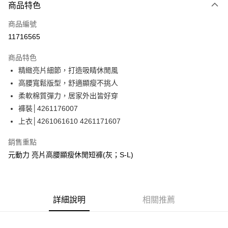
3 期 0 利率 每期
NT$460
21家銀行
商品特色
合作金庫商業銀行
第一商業銀行
超商取貨付款
商品編號
華南商業銀行
彰化商業銀行
11716565
LINE Pay
上海商業儲蓄銀行
台北富邦商業銀行
國泰世華商業銀行
兆豐國際商業銀行
商品特色
Apple Pay
臺灣中小企業銀行
台中商業銀行
精緻亮片細節，打造吸睛休閒風
匯豐（台灣）商業銀行
華泰商業銀行
街口支付
高腰寬鬆版型，舒適顯瘦不挑人
聯邦商業銀行
遠東國際商業銀行
元大商業銀行
永豐商業銀行
柔軟棉質彈力，居家外出皆好穿
悠遊付
玉山商業銀行
星展（台灣）商業銀行
褲裝│4261176007
台新國際商業銀行
中國信託商業銀行
Google Pay
上衣│4261061610 4261171607
台灣樂天信用卡公司
全盈+PAY
銷售重點
大哥付你分期
元動力 亮片高腰顯瘦休閒短褲(灰；S-L)
相關說明
【大哥付你分期使用說明】
AFTEE先享後付
1.本服務由台灣大哥大提供，台灣大哥大用戶可立即使用無須另外申請。
2.付款方式選擇「大哥付你分期」，訂單成立後會自動跳轉到大哥付的交易
相關說明
詳細說明
相關推薦
流程，驗證手機門號後，選擇欲分期的期數、繳款截止日，確認付款後即完
【關於「AFTEE先享後付」】
成交易。
AFTEE先享後付是「在收到商品之後才付款」的支付方式。 讓您購物簡單
運送方式
3.實際核准額度、可分期數及費用金額請依後續交易確認頁面所載為準。