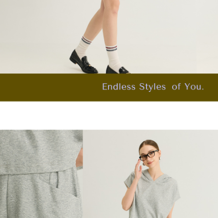
「AFTEE先享後付」，若未經同意申辦者引起之損失，本公司不負相關責
任。
宅配離島
４．使用「AFTEE先享後付」時，將依據個別帳號之用戶狀況，依本公司即
每筆NT$120，滿NT$2,500(含以上)免運費
時審查核予不同之上限額度；若仍有額度不足之情形，本公司將視審查結果
請求用戶進行身份認證。
付款後門市自取
５．嚴禁一人註冊多個帳號或使用他人資訊註冊。若發現惡意使用之情形，
恩沛科技股份有限公司將有權停止該用戶之使用額度並採取法律行動。
免運費
海外配送
查看運費