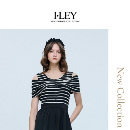
流程，驗證手機門號後，選擇欲分期的期數、繳款截止日，確認付款後即完
【關於「AFTEE先享後付」】
成交易。
AFTEE先享後付是「在收到商品之後才付款」的支付方式。 讓您購物簡單
運送方式
3.實際核准額度、可分期數及費用金額請依後續交易確認頁面所載為準。
便利好安心！
4.訂單成立30分鐘內，如未前往確認交易或遇審核未通過，訂單將自動取
１．簡單：不需註冊會員、不需綁卡、不需儲值。
全家取貨付款
消。如遇「轉專審核」未通過狀況，表示未達大哥付你分期系統評分，恕無
２．便利：只要手機號碼，簡訊認證，即可結帳。
法說明評估內容。
每筆NT$120，滿NT$2,500(含以上)免運費
３．安心：先確認商品／服務後，再付款。
【繳款方式說明】
1.分期款項不併入電信帳單，「大哥付你分期」於每月結算日後寄送繳費提
付款後全家取貨
【「AFTEE先享後付」結帳流程】
醒簡訊。
１．於結帳方式選擇「AFTEE先享後付」後，將跳轉至「AFTEE先享後付」
每筆NT$120，滿NT$2,500(含以上)免運費
2.透過簡訊連結打開帳單後，可選擇「超商條碼／台灣大直營門市／銀行轉
結帳頁面，進行簡訊認證並確認金額後，即可完成結帳。
帳／街口支付／iPASS MONEY」等通路繳費。
２．訂單成立數日內，您將收到繳費通知簡訊。
萊爾富取貨付款
３．收到繳費通知簡訊後14天內，點擊此簡訊中的連結，可透過四大超商／
【注意事項】
每筆NT$120，滿NT$2,500(含以上)免運費
ATM／網路銀行／等多元方式進行付款，方視為交易完成。
1.本服務係由「台灣大哥大股份有限公司」（以下簡稱本公司）所提供，讓
※ 請注意：結帳手續完成當下不需立刻繳費，但若您需要取消訂單，請聯絡
用戶於交易時，得透過本服務購買商品或服務，並由商店將買賣／分期付款
付款後萊爾富取貨
購買商品的店家。未經商家同意取消之訂單仍視為有效，需透過AFTEE先享
買賣價金債權讓與本公司後，依約使用本公司帳單繳交帳款。
後付繳納相關費用。
每筆NT$120，滿NT$2,500(含以上)免運費
2.基於同意付款使用「大哥付你分期」之契約關係目的，商店將以您的個人
※ 交易是否成功請以「AFTEE先享後付 」之結帳頁面顯示為準，若有關於
資料（包含姓名、電話或地址）提供予台灣大哥大進項蒐集、處理及利用，
是否繳費成功／繳費後需取消欲退款等相關疑問，請聯繫「AFTEE先享後付
7-11取貨付款
由本公司與您本人進行分期帳單所需資料之確認、核對及更正。
客戶支援中心」
https://netprotections.freshdesk.com/support/home
3.完整用戶服務條款，請詳閱以下連結：
https://oppay.tw/userRule
每筆NT$120，滿NT$2,500(含以上)免運費
【注意事項】
１．透過由恩沛科技股份有限公司提供之「AFTEE先享後付」服務完成之交
付款後7-11取貨
易，需依本服務之必要範圍內提供個人資料，並將交易相關給付款項請求債
每筆NT$120，滿NT$2,500(含以上)免運費
權轉讓予恩沛科技股份有限公司。
２．關於個人資料處理事宜，請瀏覽以下網址：