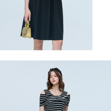
宅配
https://aftee.tw/terms/#terms3
３．未成年的使用者請事先徵得法定代理人或監護人之同意方可使用
每筆NT$120，滿NT$2,500(含以上)免運費
「AFTEE先享後付」，若未經同意申辦者引起之損失，本公司不負相關責
任。
宅配離島
４．使用「AFTEE先享後付」時，將依據個別帳號之用戶狀況，依本公司即
每筆NT$120，滿NT$2,500(含以上)免運費
時審查核予不同之上限額度；若仍有額度不足之情形，本公司將視審查結果
請求用戶進行身份認證。
付款後門市自取
５．嚴禁一人註冊多個帳號或使用他人資訊註冊。若發現惡意使用之情形，
恩沛科技股份有限公司將有權停止該用戶之使用額度並採取法律行動。
免運費
海外配送
查看運費