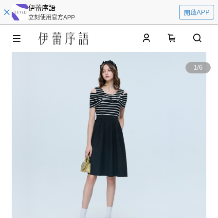
伊蕾序語
開啟APP
立刻使用官方APP
0
1
/
6