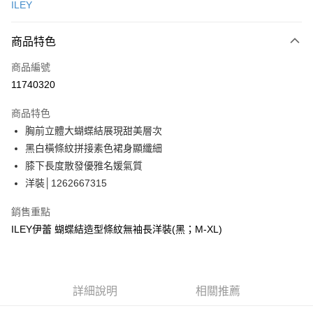
ILEY
信用卡分期付款
3 期 0 利率 每期
NT$996
21家銀行
商品特色
合作金庫商業銀行
第一商業銀行
超商取貨付款
商品編號
華南商業銀行
彰化商業銀行
11740320
LINE Pay
上海商業儲蓄銀行
台北富邦商業銀行
國泰世華商業銀行
兆豐國際商業銀行
商品特色
Apple Pay
臺灣中小企業銀行
台中商業銀行
胸前立體大蝴蝶結展現甜美層次
匯豐（台灣）商業銀行
華泰商業銀行
街口支付
黑白橫條紋拼接素色裙身顯纖細
聯邦商業銀行
遠東國際商業銀行
元大商業銀行
永豐商業銀行
膝下長度散發優雅名媛氣質
悠遊付
玉山商業銀行
星展（台灣）商業銀行
洋裝│1262667315
台新國際商業銀行
中國信託商業銀行
Google Pay
台灣樂天信用卡公司
銷售重點
全盈+PAY
ILEY伊蕾 蝴蝶結造型條紋無袖長洋裝(黑；M-XL)
大哥付你分期
相關說明
【大哥付你分期使用說明】
AFTEE先享後付
詳細說明
相關推薦
1.本服務由台灣大哥大提供，台灣大哥大用戶可立即使用無須另外申請。
2.付款方式選擇「大哥付你分期」，訂單成立後會自動跳轉到大哥付的交易
相關說明