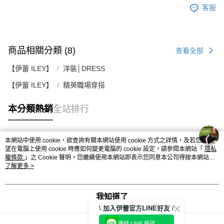
客服
商品相關分類 (8)
查看全部
【伊蕾 ILEY】
洋裝│DRESS
【伊蕾 ILEY】
精英職場穿搭
本分類熱銷
全站排行
本網站中使用 cookie，欲查詢有關本網站使用 cookie 方式之詳情，及若您不希
熱門標籤
望在電腦上使用 cookie 時應如何變更電腦的 cookie 設定，請參閱本網站「
隱私
權條款
」之 Cookie 聲明。您繼續使用本網站即表示您同意本公司得按本網站使
用條款之 Cookie 聲明使用 cookie。
了解更多 >
我知道了
\ 加入伊蕾官方LINE好友 /
連結 LINE 帳號