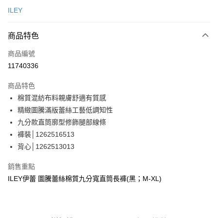
信用卡一次付款
ILEY
信用卡分期付款
3 期 0 利率 每期
NT$1,063
21家銀行
商品特色
合作金庫商業銀行
第一商業銀行
超商取貨付款
商品編號
華南商業銀行
彰化商業銀行
11740336
LINE Pay
上海商業儲蓄銀行
台北富邦商業銀行
國泰世華商業銀行
兆豐國際商業銀行
商品特色
Apple Pay
臺灣中小企業銀行
台中商業銀行
棉質混紡布料親膚舒適有質感
匯豐（台灣）商業銀行
華泰商業銀行
街口支付
精緻圖騰滿版蕾絲工藝低調知性
聯邦商業銀行
遠東國際商業銀行
元大商業銀行
永豐商業銀行
九分款直筒廓型修飾腿部線條
悠遊付
玉山商業銀行
星展（台灣）商業銀行
褲裝│1262516513
台新國際商業銀行
中國信託商業銀行
Google Pay
背心│1262513013
台灣樂天信用卡公司
全盈+PAY
銷售重點
大哥付你分期
ILEY伊蕾 圖騰蕾絲棉質九分寬直筒長褲(黑；M-XL)
相關說明
【大哥付你分期使用說明】
AFTEE先享後付
1.本服務由台灣大哥大提供，台灣大哥大用戶可立即使用無須另外申請。