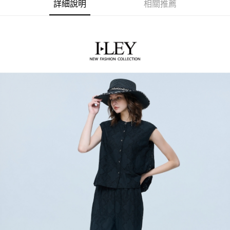
2.付款方式選擇「大哥付你分期」，訂單成立後會自動跳轉到大哥付的交易
相關說明
詳細說明
相關推薦
流程，驗證手機門號後，選擇欲分期的期數、繳款截止日，確認付款後即完
【關於「AFTEE先享後付」】
成交易。
AFTEE先享後付是「在收到商品之後才付款」的支付方式。 讓您購物簡單
運送方式
3.實際核准額度、可分期數及費用金額請依後續交易確認頁面所載為準。
便利好安心！
4.訂單成立30分鐘內，如未前往確認交易或遇審核未通過，訂單將自動取
１．簡單：不需註冊會員、不需綁卡、不需儲值。
全家取貨付款
消。如遇「轉專審核」未通過狀況，表示未達大哥付你分期系統評分，恕無
２．便利：只要手機號碼，簡訊認證，即可結帳。
法說明評估內容。
每筆NT$120，滿NT$2,500(含以上)免運費
３．安心：先確認商品／服務後，再付款。
【繳款方式說明】
1.分期款項不併入電信帳單，「大哥付你分期」於每月結算日後寄送繳費提
付款後全家取貨
【「AFTEE先享後付」結帳流程】
醒簡訊。
１．於結帳方式選擇「AFTEE先享後付」後，將跳轉至「AFTEE先享後付」
每筆NT$120，滿NT$2,500(含以上)免運費
2.透過簡訊連結打開帳單後，可選擇「超商條碼／台灣大直營門市／銀行轉
結帳頁面，進行簡訊認證並確認金額後，即可完成結帳。
帳／街口支付／iPASS MONEY」等通路繳費。
２．訂單成立數日內，您將收到繳費通知簡訊。
萊爾富取貨付款
３．收到繳費通知簡訊後14天內，點擊此簡訊中的連結，可透過四大超商／
【注意事項】
每筆NT$120，滿NT$2,500(含以上)免運費
ATM／網路銀行／等多元方式進行付款，方視為交易完成。
1.本服務係由「台灣大哥大股份有限公司」（以下簡稱本公司）所提供，讓
※ 請注意：結帳手續完成當下不需立刻繳費，但若您需要取消訂單，請聯絡
用戶於交易時，得透過本服務購買商品或服務，並由商店將買賣／分期付款
付款後萊爾富取貨
購買商品的店家。未經商家同意取消之訂單仍視為有效，需透過AFTEE先享
買賣價金債權讓與本公司後，依約使用本公司帳單繳交帳款。
後付繳納相關費用。
每筆NT$120，滿NT$2,500(含以上)免運費
2.基於同意付款使用「大哥付你分期」之契約關係目的，商店將以您的個人
※ 交易是否成功請以「AFTEE先享後付 」之結帳頁面顯示為準，若有關於
資料（包含姓名、電話或地址）提供予台灣大哥大進項蒐集、處理及利用，
是否繳費成功／繳費後需取消欲退款等相關疑問，請聯繫「AFTEE先享後付
7-11取貨付款
由本公司與您本人進行分期帳單所需資料之確認、核對及更正。
客戶支援中心」
https://netprotections.freshdesk.com/support/home
3.完整用戶服務條款，請詳閱以下連結：
https://oppay.tw/userRule
每筆NT$120，滿NT$2,500(含以上)免運費
【注意事項】
１．透過由恩沛科技股份有限公司提供之「AFTEE先享後付」服務完成之交
付款後7-11取貨
易，需依本服務之必要範圍內提供個人資料，並將交易相關給付款項請求債
每筆NT$120，滿NT$2,500(含以上)免運費
權轉讓予恩沛科技股份有限公司。