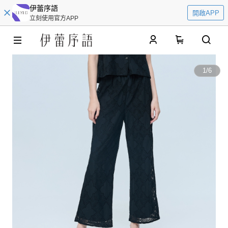
伊蕾序語
開啟APP
立刻使用官方APP
0
1
/
6