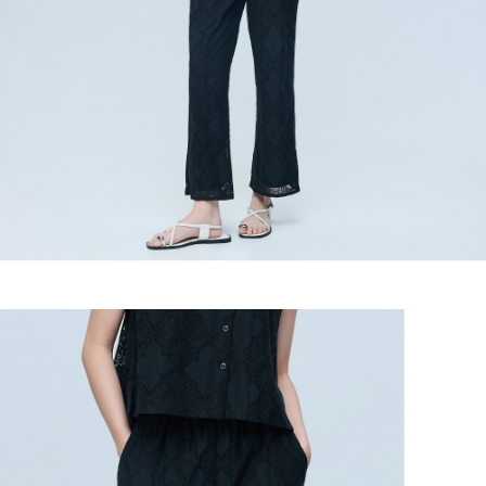
２．關於個人資料處理事宜，請瀏覽以下網址：
宅配
https://aftee.tw/terms/#terms3
３．未成年的使用者請事先徵得法定代理人或監護人之同意方可使用
每筆NT$120，滿NT$2,500(含以上)免運費
「AFTEE先享後付」，若未經同意申辦者引起之損失，本公司不負相關責
任。
宅配離島
４．使用「AFTEE先享後付」時，將依據個別帳號之用戶狀況，依本公司即
每筆NT$120，滿NT$2,500(含以上)免運費
時審查核予不同之上限額度；若仍有額度不足之情形，本公司將視審查結果
請求用戶進行身份認證。
付款後門市自取
５．嚴禁一人註冊多個帳號或使用他人資訊註冊。若發現惡意使用之情形，
恩沛科技股份有限公司將有權停止該用戶之使用額度並採取法律行動。
免運費
海外配送
查看運費