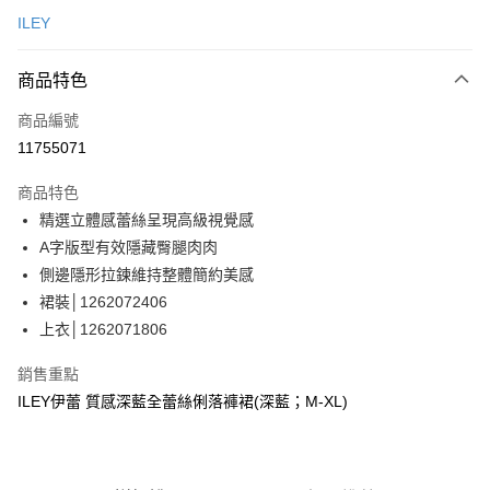
信用卡一次付款
ILEY
信用卡分期付款
3 期 0 利率 每期
NT$880
21家銀行
商品特色
合作金庫商業銀行
第一商業銀行
超商取貨付款
商品編號
華南商業銀行
彰化商業銀行
11755071
LINE Pay
上海商業儲蓄銀行
台北富邦商業銀行
國泰世華商業銀行
兆豐國際商業銀行
商品特色
Apple Pay
臺灣中小企業銀行
台中商業銀行
精選立體感蕾絲呈現高級視覺感
匯豐（台灣）商業銀行
華泰商業銀行
街口支付
A字版型有效隱藏臀腿肉肉
聯邦商業銀行
遠東國際商業銀行
元大商業銀行
永豐商業銀行
側邊隱形拉鍊維持整體簡約美感
悠遊付
玉山商業銀行
星展（台灣）商業銀行
裙裝│1262072406
台新國際商業銀行
中國信託商業銀行
Google Pay
上衣│1262071806
台灣樂天信用卡公司
全盈+PAY
銷售重點
大哥付你分期
ILEY伊蕾 質感深藍全蕾絲俐落褲裙(深藍；M-XL)
相關說明
【大哥付你分期使用說明】
AFTEE先享後付
1.本服務由台灣大哥大提供，台灣大哥大用戶可立即使用無須另外申請。