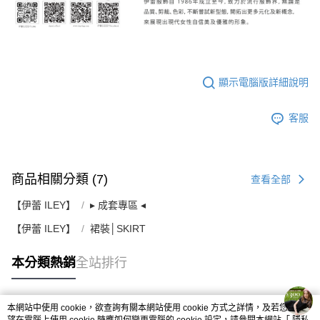
顯示電腦版詳細說明
客服
商品相關分類 (7)
查看全部
【伊蕾 ILEY】
▸ 成套專區 ◂
【伊蕾 ILEY】
裙裝│SKIRT
本分類熱銷
全站排行
本網站中使用 cookie，欲查詢有關本網站使用 cookie 方式之詳情，及若您不希
熱門標籤