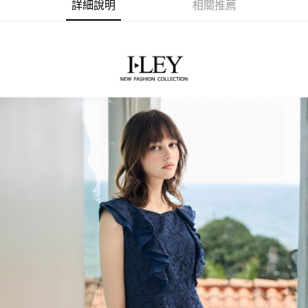
2.付款方式選擇「大哥付你分期」，訂單成立後會自動跳轉到大哥付的交易
相關說明
詳細說明
相關推薦
流程，驗證手機門號後，選擇欲分期的期數、繳款截止日，確認付款後即完
【關於「AFTEE先享後付」】
成交易。
AFTEE先享後付是「在收到商品之後才付款」的支付方式。 讓您購物簡單
運送方式
3.實際核准額度、可分期數及費用金額請依後續交易確認頁面所載為準。
便利好安心！
4.訂單成立30分鐘內，如未前往確認交易或遇審核未通過，訂單將自動取
１．簡單：不需註冊會員、不需綁卡、不需儲值。
全家取貨付款
消。如遇「轉專審核」未通過狀況，表示未達大哥付你分期系統評分，恕無
２．便利：只要手機號碼，簡訊認證，即可結帳。
法說明評估內容。
每筆NT$120，滿NT$2,500(含以上)免運費
３．安心：先確認商品／服務後，再付款。
【繳款方式說明】
1.分期款項不併入電信帳單，「大哥付你分期」於每月結算日後寄送繳費提
付款後全家取貨
【「AFTEE先享後付」結帳流程】
醒簡訊。
１．於結帳方式選擇「AFTEE先享後付」後，將跳轉至「AFTEE先享後付」
每筆NT$120，滿NT$2,500(含以上)免運費
2.透過簡訊連結打開帳單後，可選擇「超商條碼／台灣大直營門市／銀行轉
結帳頁面，進行簡訊認證並確認金額後，即可完成結帳。
帳／街口支付／iPASS MONEY」等通路繳費。
２．訂單成立數日內，您將收到繳費通知簡訊。
萊爾富取貨付款
３．收到繳費通知簡訊後14天內，點擊此簡訊中的連結，可透過四大超商／
【注意事項】
每筆NT$120，滿NT$2,500(含以上)免運費
ATM／網路銀行／等多元方式進行付款，方視為交易完成。
1.本服務係由「台灣大哥大股份有限公司」（以下簡稱本公司）所提供，讓
※ 請注意：結帳手續完成當下不需立刻繳費，但若您需要取消訂單，請聯絡
用戶於交易時，得透過本服務購買商品或服務，並由商店將買賣／分期付款
付款後萊爾富取貨
購買商品的店家。未經商家同意取消之訂單仍視為有效，需透過AFTEE先享
買賣價金債權讓與本公司後，依約使用本公司帳單繳交帳款。
後付繳納相關費用。
每筆NT$120，滿NT$2,500(含以上)免運費
2.基於同意付款使用「大哥付你分期」之契約關係目的，商店將以您的個人
※ 交易是否成功請以「AFTEE先享後付 」之結帳頁面顯示為準，若有關於
資料（包含姓名、電話或地址）提供予台灣大哥大進項蒐集、處理及利用，
是否繳費成功／繳費後需取消欲退款等相關疑問，請聯繫「AFTEE先享後付
7-11取貨付款
由本公司與您本人進行分期帳單所需資料之確認、核對及更正。
客戶支援中心」
https://netprotections.freshdesk.com/support/home
3.完整用戶服務條款，請詳閱以下連結：
https://oppay.tw/userRule
每筆NT$120，滿NT$2,500(含以上)免運費
【注意事項】
１．透過由恩沛科技股份有限公司提供之「AFTEE先享後付」服務完成之交
付款後7-11取貨
易，需依本服務之必要範圍內提供個人資料，並將交易相關給付款項請求債
每筆NT$120，滿NT$2,500(含以上)免運費
權轉讓予恩沛科技股份有限公司。