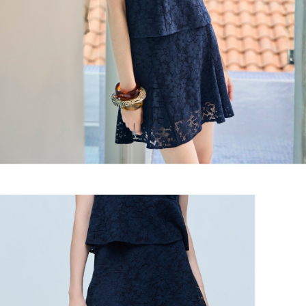
２．關於個人資料處理事宜，請瀏覽以下網址：
宅配
https://aftee.tw/terms/#terms3
３．未成年的使用者請事先徵得法定代理人或監護人之同意方可使用
每筆NT$120，滿NT$2,500(含以上)免運費
「AFTEE先享後付」，若未經同意申辦者引起之損失，本公司不負相關責
任。
宅配離島
４．使用「AFTEE先享後付」時，將依據個別帳號之用戶狀況，依本公司即
每筆NT$120，滿NT$2,500(含以上)免運費
時審查核予不同之上限額度；若仍有額度不足之情形，本公司將視審查結果
請求用戶進行身份認證。
付款後門市自取
５．嚴禁一人註冊多個帳號或使用他人資訊註冊。若發現惡意使用之情形，
恩沛科技股份有限公司將有權停止該用戶之使用額度並採取法律行動。
免運費
海外配送
查看運費