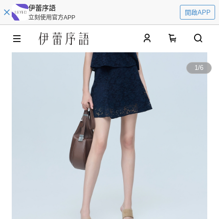
伊蕾序語
開啟APP
立刻使用官方APP
0
1
/
6