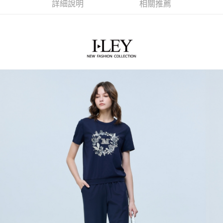
2.付款方式選擇「大哥付你分期」，訂單成立後會自動跳轉到大哥付的交易
相關說明
詳細說明
相關推薦
流程，驗證手機門號後，選擇欲分期的期數、繳款截止日，確認付款後即完
【關於「AFTEE先享後付」】
成交易。
AFTEE先享後付是「在收到商品之後才付款」的支付方式。 讓您購物簡單
運送方式
3.實際核准額度、可分期數及費用金額請依後續交易確認頁面所載為準。
便利好安心！
4.訂單成立30分鐘內，如未前往確認交易或遇審核未通過，訂單將自動取
１．簡單：不需註冊會員、不需綁卡、不需儲值。
全家取貨付款
消。如遇「轉專審核」未通過狀況，表示未達大哥付你分期系統評分，恕無
２．便利：只要手機號碼，簡訊認證，即可結帳。
法說明評估內容。
每筆NT$120，滿NT$2,500(含以上)免運費
３．安心：先確認商品／服務後，再付款。
【繳款方式說明】
1.分期款項不併入電信帳單，「大哥付你分期」於每月結算日後寄送繳費提
付款後全家取貨
【「AFTEE先享後付」結帳流程】
醒簡訊。
１．於結帳方式選擇「AFTEE先享後付」後，將跳轉至「AFTEE先享後付」
每筆NT$120，滿NT$2,500(含以上)免運費
2.透過簡訊連結打開帳單後，可選擇「超商條碼／台灣大直營門市／銀行轉
結帳頁面，進行簡訊認證並確認金額後，即可完成結帳。
帳／街口支付／iPASS MONEY」等通路繳費。
２．訂單成立數日內，您將收到繳費通知簡訊。
萊爾富取貨付款
３．收到繳費通知簡訊後14天內，點擊此簡訊中的連結，可透過四大超商／
【注意事項】
每筆NT$120，滿NT$2,500(含以上)免運費
ATM／網路銀行／等多元方式進行付款，方視為交易完成。
1.本服務係由「台灣大哥大股份有限公司」（以下簡稱本公司）所提供，讓
※ 請注意：結帳手續完成當下不需立刻繳費，但若您需要取消訂單，請聯絡
用戶於交易時，得透過本服務購買商品或服務，並由商店將買賣／分期付款
付款後萊爾富取貨
購買商品的店家。未經商家同意取消之訂單仍視為有效，需透過AFTEE先享
買賣價金債權讓與本公司後，依約使用本公司帳單繳交帳款。
後付繳納相關費用。
每筆NT$120，滿NT$2,500(含以上)免運費
2.基於同意付款使用「大哥付你分期」之契約關係目的，商店將以您的個人
※ 交易是否成功請以「AFTEE先享後付 」之結帳頁面顯示為準，若有關於
資料（包含姓名、電話或地址）提供予台灣大哥大進項蒐集、處理及利用，
是否繳費成功／繳費後需取消欲退款等相關疑問，請聯繫「AFTEE先享後付
7-11取貨付款
由本公司與您本人進行分期帳單所需資料之確認、核對及更正。
客戶支援中心」
https://netprotections.freshdesk.com/support/home
3.完整用戶服務條款，請詳閱以下連結：
https://oppay.tw/userRule
每筆NT$120，滿NT$2,500(含以上)免運費
【注意事項】
１．透過由恩沛科技股份有限公司提供之「AFTEE先享後付」服務完成之交
付款後7-11取貨
易，需依本服務之必要範圍內提供個人資料，並將交易相關給付款項請求債
每筆NT$120，滿NT$2,500(含以上)免運費
權轉讓予恩沛科技股份有限公司。