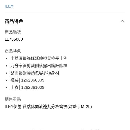
信用卡一次付款
ILEY
信用卡分期付款
3 期 0 利率 每期
NT$930
21家銀行
商品特色
合作金庫商業銀行
第一商業銀行
超商取貨付款
商品編號
華南商業銀行
彰化商業銀行
11755080
LINE Pay
上海商業儲蓄銀行
台北富邦商業銀行
國泰世華商業銀行
兆豐國際商業銀行
商品特色
Apple Pay
臺灣中小企業銀行
台中商業銀行
出芽滾邊飾條延伸視覺拉長比例
匯豐（台灣）商業銀行
華泰商業銀行
街口支付
九分窄管剪裁俐落露出纖細腳踝
聯邦商業銀行
遠東國際商業銀行
元大商業銀行
永豐商業銀行
整圈鬆緊腰頭包容多種身材
悠遊付
玉山商業銀行
星展（台灣）商業銀行
褲裝│1262366309
台新國際商業銀行
中國信託商業銀行
Google Pay
上衣│1262361009
台灣樂天信用卡公司
全盈+PAY
銷售重點
大哥付你分期
ILEY伊蕾 質感休閒滾邊九分窄管褲(深藍；M-2L)
相關說明
【大哥付你分期使用說明】
AFTEE先享後付
1.本服務由台灣大哥大提供，台灣大哥大用戶可立即使用無須另外申請。