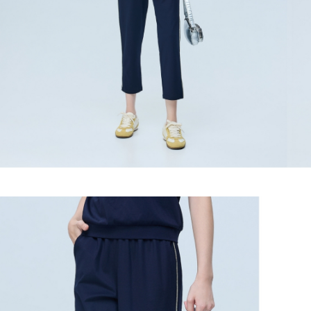
２．關於個人資料處理事宜，請瀏覽以下網址：
宅配
https://aftee.tw/terms/#terms3
３．未成年的使用者請事先徵得法定代理人或監護人之同意方可使用
每筆NT$120，滿NT$2,500(含以上)免運費
「AFTEE先享後付」，若未經同意申辦者引起之損失，本公司不負相關責
任。
宅配離島
４．使用「AFTEE先享後付」時，將依據個別帳號之用戶狀況，依本公司即
每筆NT$120，滿NT$2,500(含以上)免運費
時審查核予不同之上限額度；若仍有額度不足之情形，本公司將視審查結果
請求用戶進行身份認證。
付款後門市自取
５．嚴禁一人註冊多個帳號或使用他人資訊註冊。若發現惡意使用之情形，
恩沛科技股份有限公司將有權停止該用戶之使用額度並採取法律行動。
免運費
海外配送
查看運費