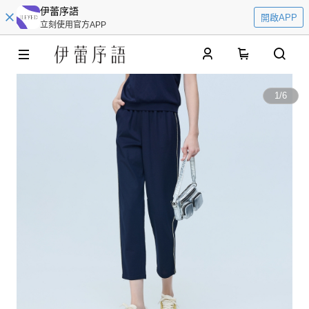
伊蕾序語
開啟APP
立刻使用官方APP
0
1
/
6