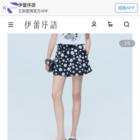
伊蕾序語
開啟APP
立刻使用官方APP
0
1
/
6