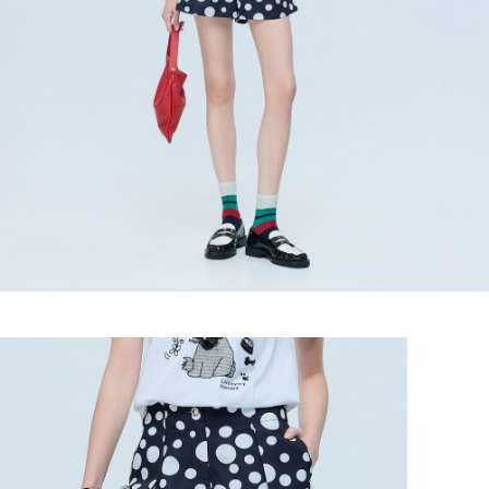
https://aftee.tw/terms/#terms3
３．未成年的使用者請事先徵得法定代理人或監護人之同意方可使用
每筆NT$120，滿NT$2,500(含以上)免運費
「AFTEE先享後付」，若未經同意申辦者引起之損失，本公司不負相關責
任。
宅配離島
４．使用「AFTEE先享後付」時，將依據個別帳號之用戶狀況，依本公司即
每筆NT$120，滿NT$2,500(含以上)免運費
時審查核予不同之上限額度；若仍有額度不足之情形，本公司將視審查結果
請求用戶進行身份認證。
付款後門市自取
５．嚴禁一人註冊多個帳號或使用他人資訊註冊。若發現惡意使用之情形，
恩沛科技股份有限公司將有權停止該用戶之使用額度並採取法律行動。
免運費
海外配送
查看運費