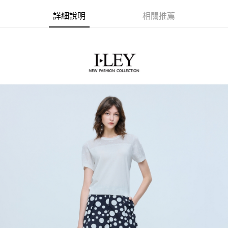
【關於「AFTEE先享後付」】
成交易。
AFTEE先享後付是「在收到商品之後才付款」的支付方式。 讓您購物簡單
運送方式
3.實際核准額度、可分期數及費用金額請依後續交易確認頁面所載為準。
詳細說明
相關推薦
便利好安心！
4.訂單成立30分鐘內，如未前往確認交易或遇審核未通過，訂單將自動取
１．簡單：不需註冊會員、不需綁卡、不需儲值。
全家取貨付款
消。如遇「轉專審核」未通過狀況，表示未達大哥付你分期系統評分，恕無
２．便利：只要手機號碼，簡訊認證，即可結帳。
法說明評估內容。
每筆NT$120，滿NT$2,500(含以上)免運費
３．安心：先確認商品／服務後，再付款。
【繳款方式說明】
1.分期款項不併入電信帳單，「大哥付你分期」於每月結算日後寄送繳費提
付款後全家取貨
【「AFTEE先享後付」結帳流程】
醒簡訊。
１．於結帳方式選擇「AFTEE先享後付」後，將跳轉至「AFTEE先享後付」
每筆NT$120，滿NT$2,500(含以上)免運費
2.透過簡訊連結打開帳單後，可選擇「超商條碼／台灣大直營門市／銀行轉
結帳頁面，進行簡訊認證並確認金額後，即可完成結帳。
帳／街口支付／iPASS MONEY」等通路繳費。
２．訂單成立數日內，您將收到繳費通知簡訊。
萊爾富取貨付款
３．收到繳費通知簡訊後14天內，點擊此簡訊中的連結，可透過四大超商／
【注意事項】
每筆NT$120，滿NT$2,500(含以上)免運費
ATM／網路銀行／等多元方式進行付款，方視為交易完成。
1.本服務係由「台灣大哥大股份有限公司」（以下簡稱本公司）所提供，讓
※ 請注意：結帳手續完成當下不需立刻繳費，但若您需要取消訂單，請聯絡
用戶於交易時，得透過本服務購買商品或服務，並由商店將買賣／分期付款
付款後萊爾富取貨
購買商品的店家。未經商家同意取消之訂單仍視為有效，需透過AFTEE先享
買賣價金債權讓與本公司後，依約使用本公司帳單繳交帳款。
後付繳納相關費用。
每筆NT$120，滿NT$2,500(含以上)免運費
2.基於同意付款使用「大哥付你分期」之契約關係目的，商店將以您的個人
※ 交易是否成功請以「AFTEE先享後付 」之結帳頁面顯示為準，若有關於
資料（包含姓名、電話或地址）提供予台灣大哥大進項蒐集、處理及利用，
是否繳費成功／繳費後需取消欲退款等相關疑問，請聯繫「AFTEE先享後付
7-11取貨付款
由本公司與您本人進行分期帳單所需資料之確認、核對及更正。
客戶支援中心」
https://netprotections.freshdesk.com/support/home
3.完整用戶服務條款，請詳閱以下連結：
https://oppay.tw/userRule
每筆NT$120，滿NT$2,500(含以上)免運費
【注意事項】
１．透過由恩沛科技股份有限公司提供之「AFTEE先享後付」服務完成之交
付款後7-11取貨
易，需依本服務之必要範圍內提供個人資料，並將交易相關給付款項請求債
每筆NT$120，滿NT$2,500(含以上)免運費
權轉讓予恩沛科技股份有限公司。
２．關於個人資料處理事宜，請瀏覽以下網址：
宅配