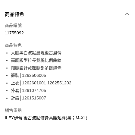
信用卡分期付款
3 期 0 利率 每期
NT$763
21家銀行
商品特色
合作金庫商業銀行
第一商業銀行
超商取貨付款
商品編號
華南商業銀行
彰化商業銀行
11755092
LINE Pay
上海商業儲蓄銀行
台北富邦商業銀行
國泰世華商業銀行
兆豐國際商業銀行
商品特色
Apple Pay
臺灣中小企業銀行
台中商業銀行
大膽黑白波點展現復古風情
匯豐（台灣）商業銀行
華泰商業銀行
街口支付
高腰版型拉長雙腿比例曲線
聯邦商業銀行
遠東國際商業銀行
元大商業銀行
永豐商業銀行
闊腿設計藏起腿部多餘線條
悠遊付
玉山商業銀行
星展（台灣）商業銀行
褲裝│1262506005
台新國際商業銀行
中國信託商業銀行
Google Pay
上衣│1262601001 1262551202
台灣樂天信用卡公司
外套│1261074705
全盈+PAY
針織│1261515007
大哥付你分期
相關說明
銷售重點
【大哥付你分期使用說明】
ILEY伊蕾 復古波點修身高腰短褲(黑；M-XL)
AFTEE先享後付
1.本服務由台灣大哥大提供，台灣大哥大用戶可立即使用無須另外申請。
2.付款方式選擇「大哥付你分期」，訂單成立後會自動跳轉到大哥付的交易
相關說明
流程，驗證手機門號後，選擇欲分期的期數、繳款截止日，確認付款後即完