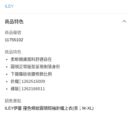
信用卡一次付款
ILEY
信用卡分期付款
3 期 0 利率 每期
NT$896
21家銀行
商品特色
合作金庫商業銀行
第一商業銀行
超商取貨付款
商品編號
華南商業銀行
彰化商業銀行
11755102
LINE Pay
上海商業儲蓄銀行
台北富邦商業銀行
國泰世華商業銀行
兆豐國際商業銀行
商品特色
Apple Pay
臺灣中小企業銀行
台中商業銀行
柔軟親膚面料舒適自在
匯豐（台灣）商業銀行
華泰商業銀行
街口支付
圓領正常版型呈現俐落身形
聯邦商業銀行
遠東國際商業銀行
元大商業銀行
永豐商業銀行
下擺羅紋收腰修飾比例
悠遊付
玉山商業銀行
星展（台灣）商業銀行
針織│1262515009
台新國際商業銀行
中國信託商業銀行
Google Pay
褲裝│1262166511
台灣樂天信用卡公司
全盈+PAY
銷售重點
大哥付你分期
ILEY伊蕾 撞色條紋圓領短袖針織上衣(杏；M-XL)
相關說明
【大哥付你分期使用說明】
AFTEE先享後付
1.本服務由台灣大哥大提供，台灣大哥大用戶可立即使用無須另外申請。