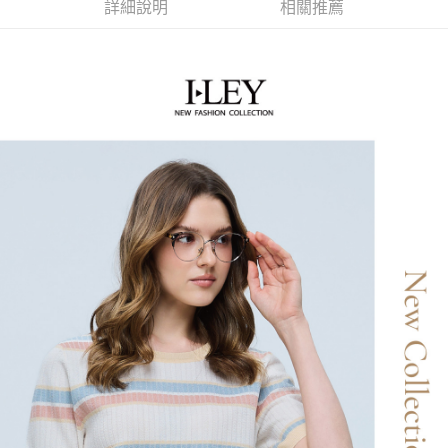
2.付款方式選擇「大哥付你分期」，訂單成立後會自動跳轉到大哥付的交易
相關說明
詳細說明
相關推薦
流程，驗證手機門號後，選擇欲分期的期數、繳款截止日，確認付款後即完
【關於「AFTEE先享後付」】
成交易。
AFTEE先享後付是「在收到商品之後才付款」的支付方式。 讓您購物簡單
運送方式
3.實際核准額度、可分期數及費用金額請依後續交易確認頁面所載為準。
便利好安心！
4.訂單成立30分鐘內，如未前往確認交易或遇審核未通過，訂單將自動取
１．簡單：不需註冊會員、不需綁卡、不需儲值。
全家取貨付款
消。如遇「轉專審核」未通過狀況，表示未達大哥付你分期系統評分，恕無
２．便利：只要手機號碼，簡訊認證，即可結帳。
法說明評估內容。
每筆NT$120，滿NT$2,500(含以上)免運費
３．安心：先確認商品／服務後，再付款。
【繳款方式說明】
1.分期款項不併入電信帳單，「大哥付你分期」於每月結算日後寄送繳費提
付款後全家取貨
【「AFTEE先享後付」結帳流程】
醒簡訊。
１．於結帳方式選擇「AFTEE先享後付」後，將跳轉至「AFTEE先享後付」
每筆NT$120，滿NT$2,500(含以上)免運費
2.透過簡訊連結打開帳單後，可選擇「超商條碼／台灣大直營門市／銀行轉
結帳頁面，進行簡訊認證並確認金額後，即可完成結帳。
帳／街口支付／iPASS MONEY」等通路繳費。
２．訂單成立數日內，您將收到繳費通知簡訊。
萊爾富取貨付款
３．收到繳費通知簡訊後14天內，點擊此簡訊中的連結，可透過四大超商／
【注意事項】
每筆NT$120，滿NT$2,500(含以上)免運費
ATM／網路銀行／等多元方式進行付款，方視為交易完成。
1.本服務係由「台灣大哥大股份有限公司」（以下簡稱本公司）所提供，讓
※ 請注意：結帳手續完成當下不需立刻繳費，但若您需要取消訂單，請聯絡
用戶於交易時，得透過本服務購買商品或服務，並由商店將買賣／分期付款
付款後萊爾富取貨
購買商品的店家。未經商家同意取消之訂單仍視為有效，需透過AFTEE先享
買賣價金債權讓與本公司後，依約使用本公司帳單繳交帳款。
後付繳納相關費用。
每筆NT$120，滿NT$2,500(含以上)免運費
2.基於同意付款使用「大哥付你分期」之契約關係目的，商店將以您的個人
※ 交易是否成功請以「AFTEE先享後付 」之結帳頁面顯示為準，若有關於
資料（包含姓名、電話或地址）提供予台灣大哥大進項蒐集、處理及利用，
是否繳費成功／繳費後需取消欲退款等相關疑問，請聯繫「AFTEE先享後付
7-11取貨付款
由本公司與您本人進行分期帳單所需資料之確認、核對及更正。
客戶支援中心」
https://netprotections.freshdesk.com/support/home
3.完整用戶服務條款，請詳閱以下連結：
https://oppay.tw/userRule
每筆NT$120，滿NT$2,500(含以上)免運費
【注意事項】
１．透過由恩沛科技股份有限公司提供之「AFTEE先享後付」服務完成之交
付款後7-11取貨
易，需依本服務之必要範圍內提供個人資料，並將交易相關給付款項請求債
每筆NT$120，滿NT$2,500(含以上)免運費
權轉讓予恩沛科技股份有限公司。