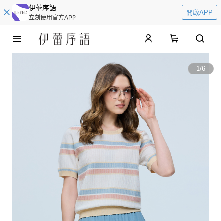
伊蕾序語
開啟APP
立刻使用官方APP
0
1
/
6