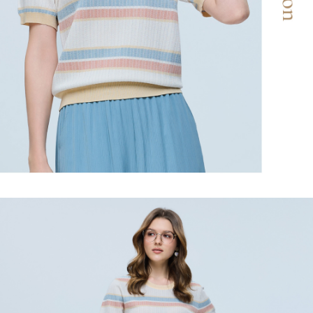
２．關於個人資料處理事宜，請瀏覽以下網址：
宅配
https://aftee.tw/terms/#terms3
３．未成年的使用者請事先徵得法定代理人或監護人之同意方可使用
每筆NT$120，滿NT$2,500(含以上)免運費
「AFTEE先享後付」，若未經同意申辦者引起之損失，本公司不負相關責
任。
宅配離島
４．使用「AFTEE先享後付」時，將依據個別帳號之用戶狀況，依本公司即
每筆NT$120，滿NT$2,500(含以上)免運費
時審查核予不同之上限額度；若仍有額度不足之情形，本公司將視審查結果
請求用戶進行身份認證。
付款後門市自取
５．嚴禁一人註冊多個帳號或使用他人資訊註冊。若發現惡意使用之情形，
恩沛科技股份有限公司將有權停止該用戶之使用額度並採取法律行動。
免運費
海外配送
查看運費