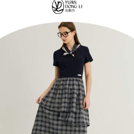
便利好安心！
4.訂單成立30分鐘內，如未前往確認交易或遇審核未通過，訂單將自動取
１．簡單：不需註冊會員、不需綁卡、不需儲值。
全家取貨付款
消。如遇「轉專審核」未通過狀況，表示未達大哥付你分期系統評分，恕無
２．便利：只要手機號碼，簡訊認證，即可結帳。
法說明評估內容。
每筆NT$120，滿NT$2,500(含以上)免運費
３．安心：先確認商品／服務後，再付款。
【繳款方式說明】
1.分期款項不併入電信帳單，「大哥付你分期」於每月結算日後寄送繳費提
付款後全家取貨
【「AFTEE先享後付」結帳流程】
醒簡訊。
１．於結帳方式選擇「AFTEE先享後付」後，將跳轉至「AFTEE先享後付」
每筆NT$120，滿NT$2,500(含以上)免運費
2.透過簡訊連結打開帳單後，可選擇「超商條碼／台灣大直營門市／銀行轉
結帳頁面，進行簡訊認證並確認金額後，即可完成結帳。
帳／街口支付／iPASS MONEY」等通路繳費。
２．訂單成立數日內，您將收到繳費通知簡訊。
萊爾富取貨付款
３．收到繳費通知簡訊後14天內，點擊此簡訊中的連結，可透過四大超商／
【注意事項】
每筆NT$120，滿NT$2,500(含以上)免運費
ATM／網路銀行／等多元方式進行付款，方視為交易完成。
1.本服務係由「台灣大哥大股份有限公司」（以下簡稱本公司）所提供，讓
※ 請注意：結帳手續完成當下不需立刻繳費，但若您需要取消訂單，請聯絡
用戶於交易時，得透過本服務購買商品或服務，並由商店將買賣／分期付款
付款後萊爾富取貨
購買商品的店家。未經商家同意取消之訂單仍視為有效，需透過AFTEE先享
買賣價金債權讓與本公司後，依約使用本公司帳單繳交帳款。
後付繳納相關費用。
每筆NT$120，滿NT$2,500(含以上)免運費
2.基於同意付款使用「大哥付你分期」之契約關係目的，商店將以您的個人
※ 交易是否成功請以「AFTEE先享後付 」之結帳頁面顯示為準，若有關於
資料（包含姓名、電話或地址）提供予台灣大哥大進項蒐集、處理及利用，
是否繳費成功／繳費後需取消欲退款等相關疑問，請聯繫「AFTEE先享後付
7-11取貨付款
由本公司與您本人進行分期帳單所需資料之確認、核對及更正。
客戶支援中心」
https://netprotections.freshdesk.com/support/home
3.完整用戶服務條款，請詳閱以下連結：
https://oppay.tw/userRule
每筆NT$120，滿NT$2,500(含以上)免運費
【注意事項】
１．透過由恩沛科技股份有限公司提供之「AFTEE先享後付」服務完成之交
付款後7-11取貨
易，需依本服務之必要範圍內提供個人資料，並將交易相關給付款項請求債
每筆NT$120，滿NT$2,500(含以上)免運費
權轉讓予恩沛科技股份有限公司。
２．關於個人資料處理事宜，請瀏覽以下網址：
宅配
https://aftee.tw/terms/#terms3
３．未成年的使用者請事先徵得法定代理人或監護人之同意方可使用
每筆NT$120，滿NT$2,500(含以上)免運費