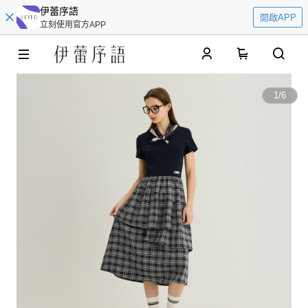
伊蕾序語
開啟APP
立刻使用官方APP
0
1
/
6