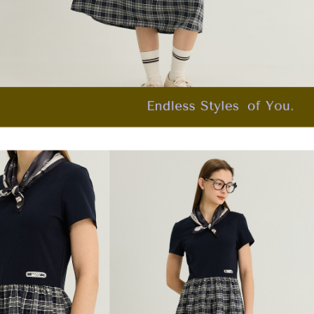
「AFTEE先享後付」，若未經同意申辦者引起之損失，本公司不負相關責
任。
宅配離島
４．使用「AFTEE先享後付」時，將依據個別帳號之用戶狀況，依本公司即
每筆NT$120，滿NT$2,500(含以上)免運費
時審查核予不同之上限額度；若仍有額度不足之情形，本公司將視審查結果
請求用戶進行身份認證。
付款後門市自取
５．嚴禁一人註冊多個帳號或使用他人資訊註冊。若發現惡意使用之情形，
恩沛科技股份有限公司將有權停止該用戶之使用額度並採取法律行動。
免運費
海外配送
查看運費