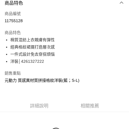
3 期 0 利率 每期
NT$660
21家銀行
商品特色
合作金庫商業銀行
第一商業銀行
超商取貨付款
商品編號
華南商業銀行
彰化商業銀行
11755128
LINE Pay
上海商業儲蓄銀行
台北富邦商業銀行
國泰世華商業銀行
兆豐國際商業銀行
商品特色
Apple Pay
臺灣中小企業銀行
台中商業銀行
棉質混紡上衣親膚有彈性
匯豐（台灣）商業銀行
華泰商業銀行
街口支付
經典格紋裙擺打造層次感
聯邦商業銀行
遠東國際商業銀行
元大商業銀行
永豐商業銀行
一件式設計免去穿搭煩惱
悠遊付
玉山商業銀行
星展（台灣）商業銀行
洋裝│4261327222
台新國際商業銀行
中國信託商業銀行
Google Pay
台灣樂天信用卡公司
銷售重點
全盈+PAY
元動力 質感異材質拼接格紋洋裝(藍；S-L)
大哥付你分期
相關說明
【大哥付你分期使用說明】
AFTEE先享後付
詳細說明
相關推薦
1.本服務由台灣大哥大提供，台灣大哥大用戶可立即使用無須另外申請。
2.付款方式選擇「大哥付你分期」，訂單成立後會自動跳轉到大哥付的交易
相關說明
流程，驗證手機門號後，選擇欲分期的期數、繳款截止日，確認付款後即完
【關於「AFTEE先享後付」】
成交易。
AFTEE先享後付是「在收到商品之後才付款」的支付方式。 讓您購物簡單
運送方式
3.實際核准額度、可分期數及費用金額請依後續交易確認頁面所載為準。