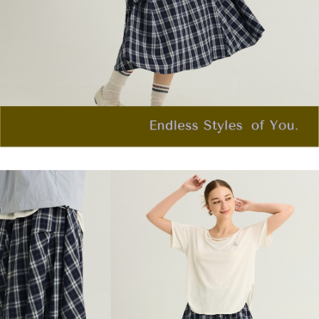
「AFTEE先享後付」，若未經同意申辦者引起之損失，本公司不負相關責
任。
宅配離島
４．使用「AFTEE先享後付」時，將依據個別帳號之用戶狀況，依本公司即
每筆NT$120，滿NT$2,500(含以上)免運費
時審查核予不同之上限額度；若仍有額度不足之情形，本公司將視審查結果
請求用戶進行身份認證。
付款後門市自取
５．嚴禁一人註冊多個帳號或使用他人資訊註冊。若發現惡意使用之情形，
恩沛科技股份有限公司將有權停止該用戶之使用額度並採取法律行動。
免運費
海外配送
查看運費