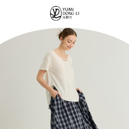
便利好安心！
4.訂單成立30分鐘內，如未前往確認交易或遇審核未通過，訂單將自動取
１．簡單：不需註冊會員、不需綁卡、不需儲值。
全家取貨付款
消。如遇「轉專審核」未通過狀況，表示未達大哥付你分期系統評分，恕無
２．便利：只要手機號碼，簡訊認證，即可結帳。
法說明評估內容。
每筆NT$120，滿NT$2,500(含以上)免運費
３．安心：先確認商品／服務後，再付款。
【繳款方式說明】
1.分期款項不併入電信帳單，「大哥付你分期」於每月結算日後寄送繳費提
付款後全家取貨
【「AFTEE先享後付」結帳流程】
醒簡訊。
１．於結帳方式選擇「AFTEE先享後付」後，將跳轉至「AFTEE先享後付」
每筆NT$120，滿NT$2,500(含以上)免運費
2.透過簡訊連結打開帳單後，可選擇「超商條碼／台灣大直營門市／銀行轉
結帳頁面，進行簡訊認證並確認金額後，即可完成結帳。
帳／街口支付／iPASS MONEY」等通路繳費。
２．訂單成立數日內，您將收到繳費通知簡訊。
萊爾富取貨付款
３．收到繳費通知簡訊後14天內，點擊此簡訊中的連結，可透過四大超商／
【注意事項】
每筆NT$120，滿NT$2,500(含以上)免運費
ATM／網路銀行／等多元方式進行付款，方視為交易完成。
1.本服務係由「台灣大哥大股份有限公司」（以下簡稱本公司）所提供，讓
※ 請注意：結帳手續完成當下不需立刻繳費，但若您需要取消訂單，請聯絡
用戶於交易時，得透過本服務購買商品或服務，並由商店將買賣／分期付款
付款後萊爾富取貨
購買商品的店家。未經商家同意取消之訂單仍視為有效，需透過AFTEE先享
買賣價金債權讓與本公司後，依約使用本公司帳單繳交帳款。
後付繳納相關費用。
每筆NT$120，滿NT$2,500(含以上)免運費
2.基於同意付款使用「大哥付你分期」之契約關係目的，商店將以您的個人
※ 交易是否成功請以「AFTEE先享後付 」之結帳頁面顯示為準，若有關於
資料（包含姓名、電話或地址）提供予台灣大哥大進項蒐集、處理及利用，
是否繳費成功／繳費後需取消欲退款等相關疑問，請聯繫「AFTEE先享後付
7-11取貨付款
由本公司與您本人進行分期帳單所需資料之確認、核對及更正。
客戶支援中心」
https://netprotections.freshdesk.com/support/home
3.完整用戶服務條款，請詳閱以下連結：
https://oppay.tw/userRule
每筆NT$120，滿NT$2,500(含以上)免運費
【注意事項】
１．透過由恩沛科技股份有限公司提供之「AFTEE先享後付」服務完成之交
付款後7-11取貨
易，需依本服務之必要範圍內提供個人資料，並將交易相關給付款項請求債
每筆NT$120，滿NT$2,500(含以上)免運費
權轉讓予恩沛科技股份有限公司。
２．關於個人資料處理事宜，請瀏覽以下網址：
宅配
https://aftee.tw/terms/#terms3
３．未成年的使用者請事先徵得法定代理人或監護人之同意方可使用
每筆NT$120，滿NT$2,500(含以上)免運費