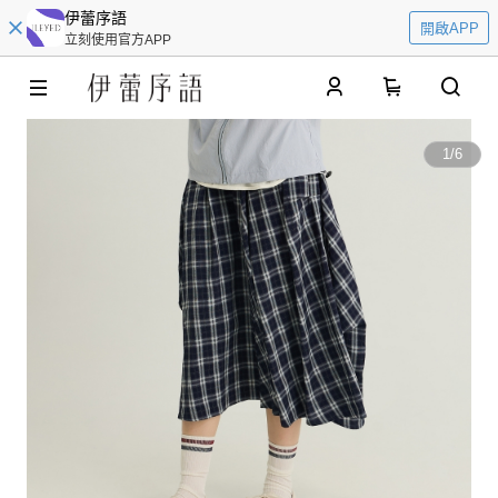
伊蕾序語
開啟APP
立刻使用官方APP
0
1
/
6