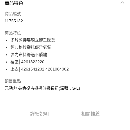
3 期 0 利率 每期
NT$560
21家銀行
商品特色
合作金庫商業銀行
第一商業銀行
超商取貨付款
商品編號
華南商業銀行
彰化商業銀行
11755132
LINE Pay
上海商業儲蓄銀行
台北富邦商業銀行
國泰世華商業銀行
兆豐國際商業銀行
商品特色
Apple Pay
臺灣中小企業銀行
台中商業銀行
多片剪接展現立體垂墜美
匯豐（台灣）商業銀行
華泰商業銀行
街口支付
經典格紋襯托優雅氣質
聯邦商業銀行
遠東國際商業銀行
元大商業銀行
永豐商業銀行
彈力布料舒適不緊繃
悠遊付
玉山商業銀行
星展（台灣）商業銀行
裙裝│4261322220
台新國際商業銀行
中國信託商業銀行
Google Pay
上衣│4261541202 4261084902
台灣樂天信用卡公司
全盈+PAY
銷售重點
大哥付你分期
元動力 英倫復古抓摺剪接長裙(深藍；S-L)
相關說明
【大哥付你分期使用說明】
AFTEE先享後付
1.本服務由台灣大哥大提供，台灣大哥大用戶可立即使用無須另外申請。
2.付款方式選擇「大哥付你分期」，訂單成立後會自動跳轉到大哥付的交易
相關說明
詳細說明
相關推薦
流程，驗證手機門號後，選擇欲分期的期數、繳款截止日，確認付款後即完
【關於「AFTEE先享後付」】
成交易。
AFTEE先享後付是「在收到商品之後才付款」的支付方式。 讓您購物簡單
運送方式
3.實際核准額度、可分期數及費用金額請依後續交易確認頁面所載為準。