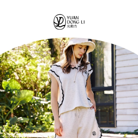
便利好安心！
4.訂單成立30分鐘內，如未前往確認交易或遇審核未通過，訂單將自動取
１．簡單：不需註冊會員、不需綁卡、不需儲值。
全家取貨付款
消。如遇「轉專審核」未通過狀況，表示未達大哥付你分期系統評分，恕無
２．便利：只要手機號碼，簡訊認證，即可結帳。
法說明評估內容。
每筆NT$120，滿NT$2,500(含以上)免運費
３．安心：先確認商品／服務後，再付款。
【繳款方式說明】
1.分期款項不併入電信帳單，「大哥付你分期」於每月結算日後寄送繳費提
付款後全家取貨
【「AFTEE先享後付」結帳流程】
醒簡訊。
１．於結帳方式選擇「AFTEE先享後付」後，將跳轉至「AFTEE先享後付」
每筆NT$120，滿NT$2,500(含以上)免運費
2.透過簡訊連結打開帳單後，可選擇「超商條碼／台灣大直營門市／銀行轉
結帳頁面，進行簡訊認證並確認金額後，即可完成結帳。
帳／街口支付／iPASS MONEY」等通路繳費。
２．訂單成立數日內，您將收到繳費通知簡訊。
萊爾富取貨付款
３．收到繳費通知簡訊後14天內，點擊此簡訊中的連結，可透過四大超商／
【注意事項】
每筆NT$120，滿NT$2,500(含以上)免運費
ATM／網路銀行／等多元方式進行付款，方視為交易完成。
1.本服務係由「台灣大哥大股份有限公司」（以下簡稱本公司）所提供，讓
※ 請注意：結帳手續完成當下不需立刻繳費，但若您需要取消訂單，請聯絡
用戶於交易時，得透過本服務購買商品或服務，並由商店將買賣／分期付款
付款後萊爾富取貨
購買商品的店家。未經商家同意取消之訂單仍視為有效，需透過AFTEE先享
買賣價金債權讓與本公司後，依約使用本公司帳單繳交帳款。
後付繳納相關費用。
每筆NT$120，滿NT$2,500(含以上)免運費
2.基於同意付款使用「大哥付你分期」之契約關係目的，商店將以您的個人
※ 交易是否成功請以「AFTEE先享後付 」之結帳頁面顯示為準，若有關於
資料（包含姓名、電話或地址）提供予台灣大哥大進項蒐集、處理及利用，
是否繳費成功／繳費後需取消欲退款等相關疑問，請聯繫「AFTEE先享後付
7-11取貨付款
由本公司與您本人進行分期帳單所需資料之確認、核對及更正。
客戶支援中心」
https://netprotections.freshdesk.com/support/home
3.完整用戶服務條款，請詳閱以下連結：
https://oppay.tw/userRule
每筆NT$120，滿NT$2,500(含以上)免運費
【注意事項】
１．透過由恩沛科技股份有限公司提供之「AFTEE先享後付」服務完成之交
付款後7-11取貨
易，需依本服務之必要範圍內提供個人資料，並將交易相關給付款項請求債
每筆NT$120，滿NT$2,500(含以上)免運費
權轉讓予恩沛科技股份有限公司。
２．關於個人資料處理事宜，請瀏覽以下網址：
宅配
https://aftee.tw/terms/#terms3
３．未成年的使用者請事先徵得法定代理人或監護人之同意方可使用
每筆NT$120，滿NT$2,500(含以上)免運費