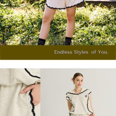
「AFTEE先享後付」，若未經同意申辦者引起之損失，本公司不負相關責
任。
宅配離島
４．使用「AFTEE先享後付」時，將依據個別帳號之用戶狀況，依本公司即
每筆NT$120，滿NT$2,500(含以上)免運費
時審查核予不同之上限額度；若仍有額度不足之情形，本公司將視審查結果
請求用戶進行身份認證。
付款後門市自取
５．嚴禁一人註冊多個帳號或使用他人資訊註冊。若發現惡意使用之情形，
恩沛科技股份有限公司將有權停止該用戶之使用額度並採取法律行動。
免運費
海外配送
查看運費