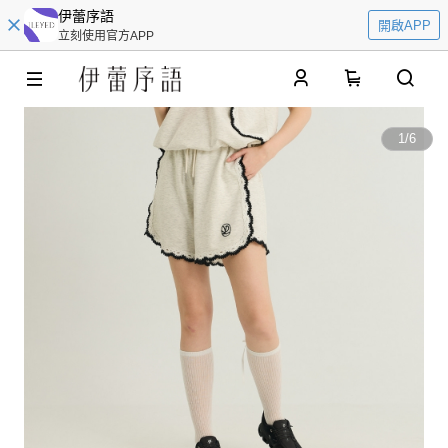
伊蕾序語
開啟APP
立刻使用官方APP
0
1
/
6