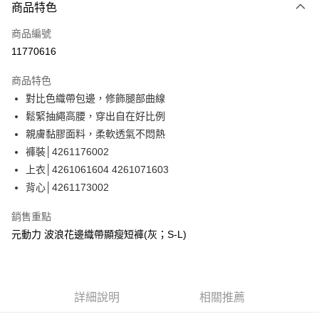
3 期 0 利率 每期
NT$426
21家銀行
商品特色
合作金庫商業銀行
第一商業銀行
超商取貨付款
商品編號
華南商業銀行
彰化商業銀行
11770616
LINE Pay
上海商業儲蓄銀行
台北富邦商業銀行
國泰世華商業銀行
兆豐國際商業銀行
商品特色
Apple Pay
臺灣中小企業銀行
台中商業銀行
對比色織帶包邊，修飾腿部曲線
匯豐（台灣）商業銀行
華泰商業銀行
街口支付
鬆緊抽繩高腰，穿出自在好比例
聯邦商業銀行
遠東國際商業銀行
元大商業銀行
永豐商業銀行
親膚黏膠面料，柔軟透氣不悶熱
悠遊付
玉山商業銀行
星展（台灣）商業銀行
褲裝│4261176002
台新國際商業銀行
中國信託商業銀行
Google Pay
上衣│4261061604 4261071603
台灣樂天信用卡公司
背心│4261173002
全盈+PAY
大哥付你分期
銷售重點
相關說明
元動力 波浪花邊織帶顯瘦短褲(灰；S-L)
【大哥付你分期使用說明】
AFTEE先享後付
1.本服務由台灣大哥大提供，台灣大哥大用戶可立即使用無須另外申請。
2.付款方式選擇「大哥付你分期」，訂單成立後會自動跳轉到大哥付的交易
相關說明
流程，驗證手機門號後，選擇欲分期的期數、繳款截止日，確認付款後即完
【關於「AFTEE先享後付」】
詳細說明
相關推薦
成交易。
AFTEE先享後付是「在收到商品之後才付款」的支付方式。 讓您購物簡單
運送方式
3.實際核准額度、可分期數及費用金額請依後續交易確認頁面所載為準。