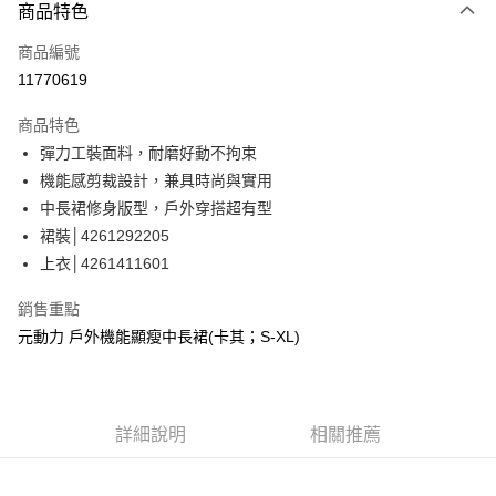
3 期 0 利率 每期
NT$626
21家銀行
商品特色
合作金庫商業銀行
第一商業銀行
超商取貨付款
商品編號
華南商業銀行
彰化商業銀行
11770619
LINE Pay
上海商業儲蓄銀行
台北富邦商業銀行
國泰世華商業銀行
兆豐國際商業銀行
商品特色
Apple Pay
臺灣中小企業銀行
台中商業銀行
彈力工裝面料，耐磨好動不拘束
匯豐（台灣）商業銀行
華泰商業銀行
街口支付
機能感剪裁設計，兼具時尚與實用
聯邦商業銀行
遠東國際商業銀行
元大商業銀行
永豐商業銀行
中長裙修身版型，戶外穿搭超有型
悠遊付
玉山商業銀行
星展（台灣）商業銀行
裙裝│4261292205
台新國際商業銀行
中國信託商業銀行
Google Pay
上衣│4261411601
台灣樂天信用卡公司
全盈+PAY
銷售重點
大哥付你分期
元動力 戶外機能顯瘦中長裙(卡其；S-XL)
相關說明
【大哥付你分期使用說明】
AFTEE先享後付
1.本服務由台灣大哥大提供，台灣大哥大用戶可立即使用無須另外申請。
2.付款方式選擇「大哥付你分期」，訂單成立後會自動跳轉到大哥付的交易
相關說明
詳細說明
相關推薦
流程，驗證手機門號後，選擇欲分期的期數、繳款截止日，確認付款後即完
【關於「AFTEE先享後付」】
成交易。
AFTEE先享後付是「在收到商品之後才付款」的支付方式。 讓您購物簡單
運送方式
3.實際核准額度、可分期數及費用金額請依後續交易確認頁面所載為準。