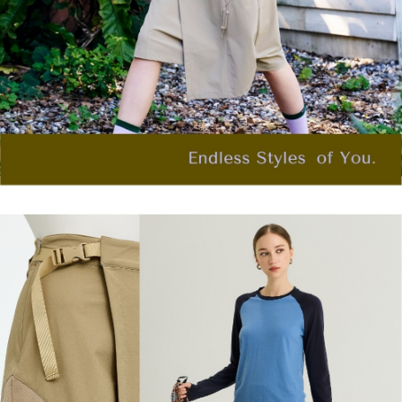
「AFTEE先享後付」，若未經同意申辦者引起之損失，本公司不負相關責
任。
宅配離島
４．使用「AFTEE先享後付」時，將依據個別帳號之用戶狀況，依本公司即
每筆NT$120，滿NT$2,500(含以上)免運費
時審查核予不同之上限額度；若仍有額度不足之情形，本公司將視審查結果
請求用戶進行身份認證。
付款後門市自取
５．嚴禁一人註冊多個帳號或使用他人資訊註冊。若發現惡意使用之情形，
恩沛科技股份有限公司將有權停止該用戶之使用額度並採取法律行動。
免運費
海外配送
查看運費