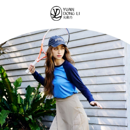
便利好安心！
4.訂單成立30分鐘內，如未前往確認交易或遇審核未通過，訂單將自動取
１．簡單：不需註冊會員、不需綁卡、不需儲值。
全家取貨付款
消。如遇「轉專審核」未通過狀況，表示未達大哥付你分期系統評分，恕無
２．便利：只要手機號碼，簡訊認證，即可結帳。
法說明評估內容。
每筆NT$120，滿NT$2,500(含以上)免運費
３．安心：先確認商品／服務後，再付款。
【繳款方式說明】
1.分期款項不併入電信帳單，「大哥付你分期」於每月結算日後寄送繳費提
付款後全家取貨
【「AFTEE先享後付」結帳流程】
醒簡訊。
１．於結帳方式選擇「AFTEE先享後付」後，將跳轉至「AFTEE先享後付」
每筆NT$120，滿NT$2,500(含以上)免運費
2.透過簡訊連結打開帳單後，可選擇「超商條碼／台灣大直營門市／銀行轉
結帳頁面，進行簡訊認證並確認金額後，即可完成結帳。
帳／街口支付／iPASS MONEY」等通路繳費。
２．訂單成立數日內，您將收到繳費通知簡訊。
萊爾富取貨付款
３．收到繳費通知簡訊後14天內，點擊此簡訊中的連結，可透過四大超商／
【注意事項】
每筆NT$120，滿NT$2,500(含以上)免運費
ATM／網路銀行／等多元方式進行付款，方視為交易完成。
1.本服務係由「台灣大哥大股份有限公司」（以下簡稱本公司）所提供，讓
※ 請注意：結帳手續完成當下不需立刻繳費，但若您需要取消訂單，請聯絡
用戶於交易時，得透過本服務購買商品或服務，並由商店將買賣／分期付款
付款後萊爾富取貨
購買商品的店家。未經商家同意取消之訂單仍視為有效，需透過AFTEE先享
買賣價金債權讓與本公司後，依約使用本公司帳單繳交帳款。
後付繳納相關費用。
每筆NT$120，滿NT$2,500(含以上)免運費
2.基於同意付款使用「大哥付你分期」之契約關係目的，商店將以您的個人
※ 交易是否成功請以「AFTEE先享後付 」之結帳頁面顯示為準，若有關於
資料（包含姓名、電話或地址）提供予台灣大哥大進項蒐集、處理及利用，
是否繳費成功／繳費後需取消欲退款等相關疑問，請聯繫「AFTEE先享後付
7-11取貨付款
由本公司與您本人進行分期帳單所需資料之確認、核對及更正。
客戶支援中心」
https://netprotections.freshdesk.com/support/home
3.完整用戶服務條款，請詳閱以下連結：
https://oppay.tw/userRule
每筆NT$120，滿NT$2,500(含以上)免運費
【注意事項】
１．透過由恩沛科技股份有限公司提供之「AFTEE先享後付」服務完成之交
付款後7-11取貨
易，需依本服務之必要範圍內提供個人資料，並將交易相關給付款項請求債
每筆NT$120，滿NT$2,500(含以上)免運費
權轉讓予恩沛科技股份有限公司。
２．關於個人資料處理事宜，請瀏覽以下網址：
宅配
https://aftee.tw/terms/#terms3
３．未成年的使用者請事先徵得法定代理人或監護人之同意方可使用
每筆NT$120，滿NT$2,500(含以上)免運費