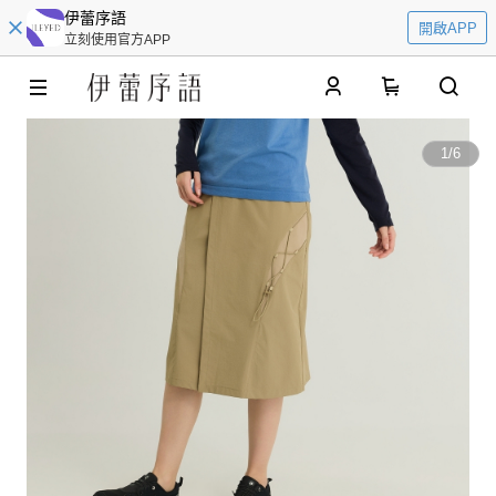
伊蕾序語
開啟APP
立刻使用官方APP
0
1
/
6