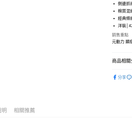
國泰世
側邊抓
Apple Pay
臺灣中
棉質混
匯豐（
街口支付
經典條
聯邦商
洋裝│42
元大商
悠遊付
玉山商
銷售重點
台新國
Google Pa
元動力 顯
台灣樂
全盈+PAY
商品相關分
大哥付你
相關說明
【元動力
【大哥付
分享
AFTEE先
1.本服務
【元動力
2.付款方
相關說明
流程，驗
【元動力
【關於「A
完成交易
AFTEE
3.實際核
活動專區
便利好安
運送方式
4.訂單成
１．簡單
說明
相關推薦
【元動力
消。如遇
２．便利
全家取貨
無法說明
３．安心
【元動力
【繳款方
每筆NT$1
1.分期款
【「AFT