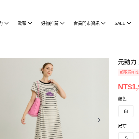
力
歐薇
好物推薦
會員門市資訊
SALE
元動力 
超取滿NT$
NT$1,
顏色
白
尺寸
S