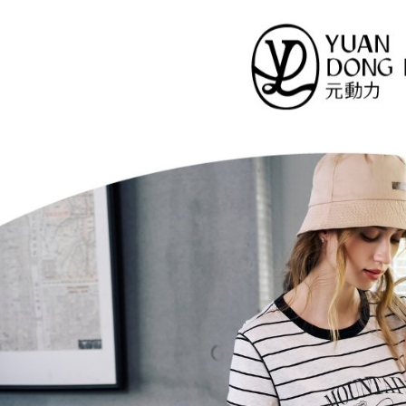
醒簡訊。
付款後全
１．於結帳
2.透過簡
付」結帳
每筆NT$1
帳／街口支
２．訂單
３．收到繳
萊爾富取
【注意事
／ATM／
1.本服務
每筆NT$1
※ 請注意
用戶於交
絡購買商品
款買賣價
先享後付
付款後萊
2.基於同
※ 交易是
每筆NT$1
資料（包
是否繳費成
用，由本
付客戶支
7-11取貨
3.完整用
【注意事
每筆NT$1
１．透過由
交易，需
付款後7-1
求債權轉
每筆NT$1
２．關於
https://aft
宅配
３．未成
「AFTE
每筆NT$1
任。
４．使用「
宅配離島
即時審查
每筆NT$1
結果請求
５．嚴禁