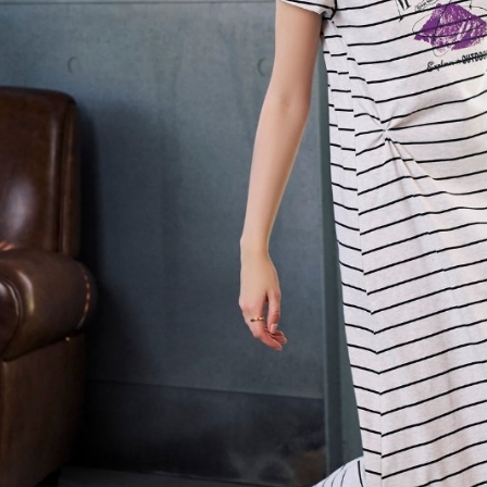
付款後門
形，恩沛
動。
免運費
海外配送