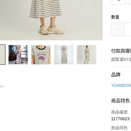
數量
付款與運
超取滿NT$
付款方式
品牌
信用卡一
YUANDON
信用卡分
商品特色
3 期 
商品編號
合作金
超商取貨
11770623
華南商
LINE Pay
上海商
商品特色