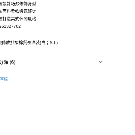
華商業銀行
兆豐國際商業銀行
褶設計巧妙修飾身型
小企業銀行
台中商業銀行
紡面料柔軟透氣好穿
台灣）商業銀行
華泰商業銀行
紋打造美式休閒風格
業銀行
遠東國際商業銀行
61327702
業銀行
永豐商業銀行
業銀行
星展（台灣）商業銀行
際商業銀行
中國信託商業銀行
y
瘦條紋抓褶棉質長洋裝(白；S-L)
天信用卡公司
類 (6)
分期
】美型健身衣著
洋裝│DRESS
你分期使用說明】
客服
享後付
由台灣大哥大提供，台灣大哥大用戶可立即使用無須另外申請。
】美型健身衣著
全部商品│ALL
式選擇「大哥付你分期」，訂單成立後會自動跳轉到大哥付的交易
證手機門號後，選擇欲分期的期數、繳款截止日，確認付款後即
】美型健身衣著
FTEE先享後付」】
避暑穿搭 任選買3送1
。
先享後付是「在收到商品之後才付款」的支付方式。 讓您購物簡單
准額度、可分期數及費用金額請依後續交易確認頁面所載為準。
心！
立30分鐘內，如未前往確認交易或遇審核未通過，訂單將自動取
：不需註冊會員、不需綁卡、不需儲值。
】美型健身衣著
街潮混搭
「轉專審核」未通過狀況，表示未達大哥付你分期系統評分，恕
：只要手機號碼，簡訊認證，即可結帳。
付款
評估內容。
：先確認商品／服務後，再付款。
】美型健身衣著
➤週三新品上市
當季春夏 買三送一
式說明】
20，滿NT$2,500(含以上)免運費
項不併入電信帳單，「大哥付你分期」於每月結算日後寄送繳費提
EE先享後付」結帳流程】