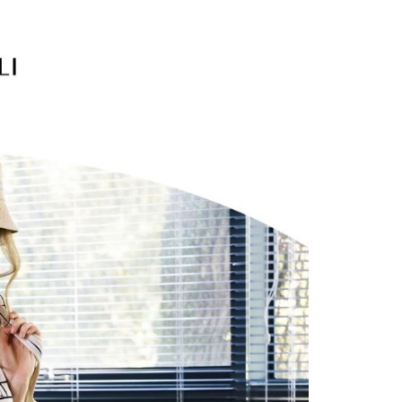
家取貨
方式選擇「AFTEE先享後付」後，將跳轉至「AFTEE先享後
訊連結打開帳單後，可選擇「超商條碼／台灣大直營門市／銀行轉
頁面，進行簡訊認證並確認金額後，即可完成結帳。
20，滿NT$2,500(含以上)免運費
付／iPASS MONEY」等通路繳費。
成立數日內，您將收到繳費通知簡訊。
費通知簡訊後14天內，點擊此簡訊中的連結，可透過四大超商
貨付款
項】
網路銀行／等多元方式進行付款，方視為交易完成。
係由「台灣大哥大股份有限公司」（以下簡稱本公司）所提供，讓
20，滿NT$2,500(含以上)免運費
：結帳手續完成當下不需立刻繳費，但若您需要取消訂單，請聯
易時，得透過本服務購買商品或服務，並由商店將買賣／分期付
的店家。未經商家同意取消之訂單仍視為有效，需透過AFTEE
金債權讓與本公司後，依約使用本公司帳單繳交帳款。
繳納相關費用。
爾富取貨
意付款使用「大哥付你分期」之契約關係目的，商店將以您的個人
否成功請以「AFTEE先享後付 」之結帳頁面顯示為準，若有關於
20，滿NT$2,500(含以上)免運費
含姓名、電話或地址）提供予台灣大哥大進項蒐集、處理及利
功／繳費後需取消欲退款等相關疑問，請聯繫「AFTEE先享後
公司與您本人進行分期帳單所需資料之確認、核對及更正。
援中心」
https://netprotections.freshdesk.com/support/home
付款
戶服務條款，請詳閱以下連結：
https://oppay.tw/userRule
項】
20，滿NT$2,500(含以上)免運費
恩沛科技股份有限公司提供之「AFTEE先享後付」服務完成之
依本服務之必要範圍內提供個人資料，並將交易相關給付款項請
1取貨
讓予恩沛科技股份有限公司。
20，滿NT$2,500(含以上)免運費
個人資料處理事宜，請瀏覽以下網址：
ee.tw/terms/#terms3
年的使用者請事先徵得法定代理人或監護人之同意方可使用
E先享後付」，若未經同意申辦者引起之損失，本公司不負相關責
20，滿NT$2,500(含以上)免運費
AFTEE先享後付」時，將依據個別帳號之用戶狀況，依本公司
核予不同之上限額度；若仍有額度不足之情形，本公司將視審查
20，滿NT$2,500(含以上)免運費
用戶進行身份認證。
一人註冊多個帳號或使用他人資訊註冊。若發現惡意使用之情