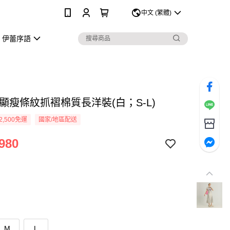
0
中文 (繁體)
伊蕾序語
顯瘦條紋抓褶棉質長洋裝(白；S-L)
2,500免運
國家/地區配送
980
M
L