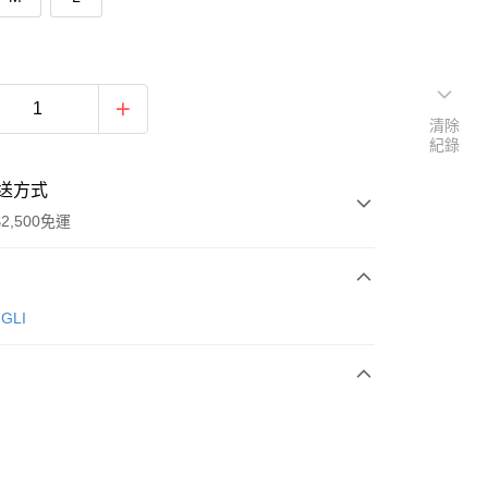
清除
紀錄
送方式
2,500免運
次付款
GLI
期付款
0 利率 每期
NT$660
21家銀行
庫商業銀行
第一商業銀行
付款
業銀行
彰化商業銀行
業儲蓄銀行
台北富邦商業銀行