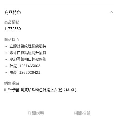
信用卡分期付款
3 期 0 利率 每期
NT$896
21家銀行
商品特色
合作金庫商業銀行
第一商業銀行
超商取貨付款
商品編號
華南商業銀行
彰化商業銀行
11772830
LINE Pay
上海商業儲蓄銀行
台北富邦商業銀行
國泰世華商業銀行
兆豐國際商業銀行
商品特色
Apple Pay
臺灣中小企業銀行
台中商業銀行
立體蜂巢紋理精緻獨特
匯豐（台灣）商業銀行
華泰商業銀行
街口支付
珍珠口袋點綴提升氣質
聯邦商業銀行
遠東國際商業銀行
元大商業銀行
永豐商業銀行
夢幻雪紡袖口輕盈修飾
悠遊付
玉山商業銀行
星展（台灣）商業銀行
針織│1261465003
台新國際商業銀行
中國信託商業銀行
Google Pay
褲裝│1262026421
台灣樂天信用卡公司
全盈+PAY
銷售重點
大哥付你分期
ILEY伊蕾 氣質珍珠粉色針織上衣(粉；M-XL)
相關說明
【大哥付你分期使用說明】
AFTEE先享後付
1.本服務由台灣大哥大提供，台灣大哥大用戶可立即使用無須另外申請。
2.付款方式選擇「大哥付你分期」，訂單成立後會自動跳轉到大哥付的交易
相關說明
詳細說明
相關推薦
流程，驗證手機門號後，選擇欲分期的期數、繳款截止日，確認付款後即完