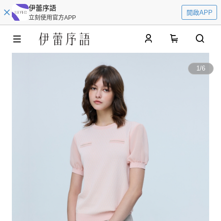
伊蕾序語
開啟APP
立刻使用官方APP
0
1
/
6