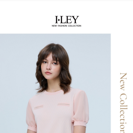
【關於「AFTEE先享後付」】
成交易。
AFTEE先享後付是「在收到商品之後才付款」的支付方式。 讓您購物簡單
運送方式
3.實際核准額度、可分期數及費用金額請依後續交易確認頁面所載為準。
便利好安心！
4.訂單成立30分鐘內，如未前往確認交易或遇審核未通過，訂單將自動取
１．簡單：不需註冊會員、不需綁卡、不需儲值。
全家取貨付款
消。如遇「轉專審核」未通過狀況，表示未達大哥付你分期系統評分，恕無
２．便利：只要手機號碼，簡訊認證，即可結帳。
法說明評估內容。
每筆NT$120，滿NT$2,500(含以上)免運費
３．安心：先確認商品／服務後，再付款。
【繳款方式說明】
1.分期款項不併入電信帳單，「大哥付你分期」於每月結算日後寄送繳費提
付款後全家取貨
【「AFTEE先享後付」結帳流程】
醒簡訊。
１．於結帳方式選擇「AFTEE先享後付」後，將跳轉至「AFTEE先享後付」
每筆NT$120，滿NT$2,500(含以上)免運費
2.透過簡訊連結打開帳單後，可選擇「超商條碼／台灣大直營門市／銀行轉
結帳頁面，進行簡訊認證並確認金額後，即可完成結帳。
帳／街口支付／iPASS MONEY」等通路繳費。
２．訂單成立數日內，您將收到繳費通知簡訊。
萊爾富取貨付款
３．收到繳費通知簡訊後14天內，點擊此簡訊中的連結，可透過四大超商／
【注意事項】
每筆NT$120，滿NT$2,500(含以上)免運費
ATM／網路銀行／等多元方式進行付款，方視為交易完成。
1.本服務係由「台灣大哥大股份有限公司」（以下簡稱本公司）所提供，讓
※ 請注意：結帳手續完成當下不需立刻繳費，但若您需要取消訂單，請聯絡
用戶於交易時，得透過本服務購買商品或服務，並由商店將買賣／分期付款
付款後萊爾富取貨
購買商品的店家。未經商家同意取消之訂單仍視為有效，需透過AFTEE先享
買賣價金債權讓與本公司後，依約使用本公司帳單繳交帳款。
後付繳納相關費用。
每筆NT$120，滿NT$2,500(含以上)免運費
2.基於同意付款使用「大哥付你分期」之契約關係目的，商店將以您的個人
※ 交易是否成功請以「AFTEE先享後付 」之結帳頁面顯示為準，若有關於
資料（包含姓名、電話或地址）提供予台灣大哥大進項蒐集、處理及利用，
是否繳費成功／繳費後需取消欲退款等相關疑問，請聯繫「AFTEE先享後付
7-11取貨付款
由本公司與您本人進行分期帳單所需資料之確認、核對及更正。
客戶支援中心」
https://netprotections.freshdesk.com/support/home
3.完整用戶服務條款，請詳閱以下連結：
https://oppay.tw/userRule
每筆NT$120，滿NT$2,500(含以上)免運費
【注意事項】
１．透過由恩沛科技股份有限公司提供之「AFTEE先享後付」服務完成之交
付款後7-11取貨
易，需依本服務之必要範圍內提供個人資料，並將交易相關給付款項請求債
每筆NT$120，滿NT$2,500(含以上)免運費
權轉讓予恩沛科技股份有限公司。
２．關於個人資料處理事宜，請瀏覽以下網址：
宅配