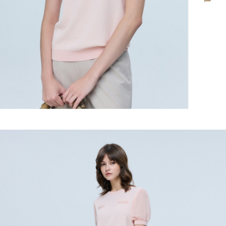
https://aftee.tw/terms/#terms3
３．未成年的使用者請事先徵得法定代理人或監護人之同意方可使用
每筆NT$120，滿NT$2,500(含以上)免運費
「AFTEE先享後付」，若未經同意申辦者引起之損失，本公司不負相關責
任。
宅配離島
４．使用「AFTEE先享後付」時，將依據個別帳號之用戶狀況，依本公司即
每筆NT$120，滿NT$2,500(含以上)免運費
時審查核予不同之上限額度；若仍有額度不足之情形，本公司將視審查結果
請求用戶進行身份認證。
付款後門市自取
５．嚴禁一人註冊多個帳號或使用他人資訊註冊。若發現惡意使用之情形，
恩沛科技股份有限公司將有權停止該用戶之使用額度並採取法律行動。
免運費
海外配送
查看運費