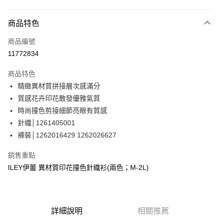
信用卡分期付款
3 期 0 利率 每期
NT$1,130
21家銀行
商品特色
合作金庫商業銀行
第一商業銀行
超商取貨付款
商品編號
華南商業銀行
彰化商業銀行
11772834
LINE Pay
上海商業儲蓄銀行
台北富邦商業銀行
國泰世華商業銀行
兆豐國際商業銀行
商品特色
Apple Pay
臺灣中小企業銀行
台中商業銀行
精緻異材質拼接層次感滿分
匯豐（台灣）商業銀行
華泰商業銀行
街口支付
質感花卉印花散發優雅氣質
聯邦商業銀行
遠東國際商業銀行
元大商業銀行
永豐商業銀行
時尚撞色剪接細節亮眼有質感
悠遊付
玉山商業銀行
星展（台灣）商業銀行
針織│1261405001
台新國際商業銀行
中國信託商業銀行
Google Pay
褲裝│1262016429 1262026627
台灣樂天信用卡公司
全盈+PAY
銷售重點
大哥付你分期
ILEY伊蕾 異材質印花撞色針織衫(兩色；M-2L)
相關說明
【大哥付你分期使用說明】
AFTEE先享後付
1.本服務由台灣大哥大提供，台灣大哥大用戶可立即使用無須另外申請。
2.付款方式選擇「大哥付你分期」，訂單成立後會自動跳轉到大哥付的交易
相關說明
詳細說明
相關推薦
流程，驗證手機門號後，選擇欲分期的期數、繳款截止日，確認付款後即完