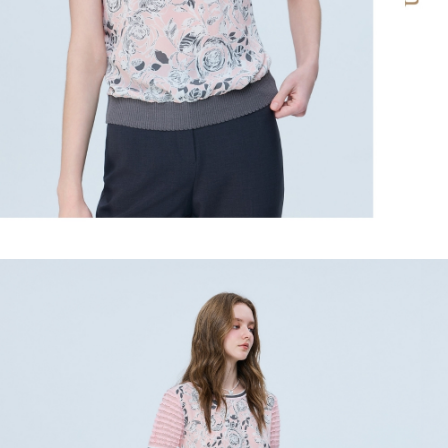
https://aftee.tw/terms/#terms3
３．未成年的使用者請事先徵得法定代理人或監護人之同意方可使用
每筆NT$120，滿NT$2,500(含以上)免運費
「AFTEE先享後付」，若未經同意申辦者引起之損失，本公司不負相關責
任。
宅配離島
４．使用「AFTEE先享後付」時，將依據個別帳號之用戶狀況，依本公司即
每筆NT$120，滿NT$2,500(含以上)免運費
時審查核予不同之上限額度；若仍有額度不足之情形，本公司將視審查結果
請求用戶進行身份認證。
付款後門市自取
５．嚴禁一人註冊多個帳號或使用他人資訊註冊。若發現惡意使用之情形，
恩沛科技股份有限公司將有權停止該用戶之使用額度並採取法律行動。
免運費
海外配送
查看運費