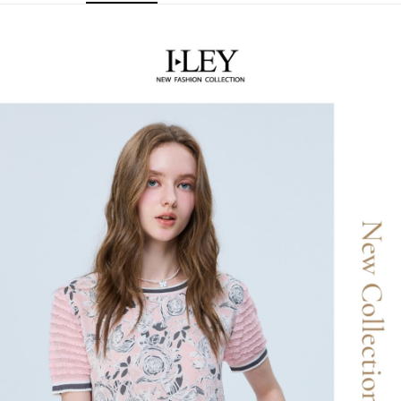
【關於「AFTEE先享後付」】
成交易。
AFTEE先享後付是「在收到商品之後才付款」的支付方式。 讓您購物簡單
運送方式
3.實際核准額度、可分期數及費用金額請依後續交易確認頁面所載為準。
便利好安心！
4.訂單成立30分鐘內，如未前往確認交易或遇審核未通過，訂單將自動取
１．簡單：不需註冊會員、不需綁卡、不需儲值。
全家取貨付款
消。如遇「轉專審核」未通過狀況，表示未達大哥付你分期系統評分，恕無
２．便利：只要手機號碼，簡訊認證，即可結帳。
法說明評估內容。
每筆NT$120，滿NT$2,500(含以上)免運費
３．安心：先確認商品／服務後，再付款。
【繳款方式說明】
1.分期款項不併入電信帳單，「大哥付你分期」於每月結算日後寄送繳費提
付款後全家取貨
【「AFTEE先享後付」結帳流程】
醒簡訊。
１．於結帳方式選擇「AFTEE先享後付」後，將跳轉至「AFTEE先享後付」
每筆NT$120，滿NT$2,500(含以上)免運費
2.透過簡訊連結打開帳單後，可選擇「超商條碼／台灣大直營門市／銀行轉
結帳頁面，進行簡訊認證並確認金額後，即可完成結帳。
帳／街口支付／iPASS MONEY」等通路繳費。
２．訂單成立數日內，您將收到繳費通知簡訊。
萊爾富取貨付款
３．收到繳費通知簡訊後14天內，點擊此簡訊中的連結，可透過四大超商／
【注意事項】
每筆NT$120，滿NT$2,500(含以上)免運費
ATM／網路銀行／等多元方式進行付款，方視為交易完成。
1.本服務係由「台灣大哥大股份有限公司」（以下簡稱本公司）所提供，讓
※ 請注意：結帳手續完成當下不需立刻繳費，但若您需要取消訂單，請聯絡
用戶於交易時，得透過本服務購買商品或服務，並由商店將買賣／分期付款
付款後萊爾富取貨
購買商品的店家。未經商家同意取消之訂單仍視為有效，需透過AFTEE先享
買賣價金債權讓與本公司後，依約使用本公司帳單繳交帳款。
後付繳納相關費用。
每筆NT$120，滿NT$2,500(含以上)免運費
2.基於同意付款使用「大哥付你分期」之契約關係目的，商店將以您的個人
※ 交易是否成功請以「AFTEE先享後付 」之結帳頁面顯示為準，若有關於
資料（包含姓名、電話或地址）提供予台灣大哥大進項蒐集、處理及利用，
是否繳費成功／繳費後需取消欲退款等相關疑問，請聯繫「AFTEE先享後付
7-11取貨付款
由本公司與您本人進行分期帳單所需資料之確認、核對及更正。
客戶支援中心」
https://netprotections.freshdesk.com/support/home
3.完整用戶服務條款，請詳閱以下連結：
https://oppay.tw/userRule
每筆NT$120，滿NT$2,500(含以上)免運費
【注意事項】
１．透過由恩沛科技股份有限公司提供之「AFTEE先享後付」服務完成之交
付款後7-11取貨
易，需依本服務之必要範圍內提供個人資料，並將交易相關給付款項請求債
每筆NT$120，滿NT$2,500(含以上)免運費
權轉讓予恩沛科技股份有限公司。
２．關於個人資料處理事宜，請瀏覽以下網址：
宅配