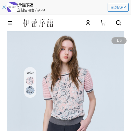
伊蕾序語
開啟APP
立刻使用官方APP
0
1
/
6