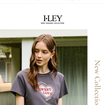
流程，驗證手機門號後，選擇欲分期的期數、繳款截止日，確認付款後即完
【關於「AFTEE先享後付」】
成交易。
AFTEE先享後付是「在收到商品之後才付款」的支付方式。 讓您購物簡單
運送方式
3.實際核准額度、可分期數及費用金額請依後續交易確認頁面所載為準。
便利好安心！
4.訂單成立30分鐘內，如未前往確認交易或遇審核未通過，訂單將自動取
１．簡單：不需註冊會員、不需綁卡、不需儲值。
全家取貨付款
消。如遇「轉專審核」未通過狀況，表示未達大哥付你分期系統評分，恕無
２．便利：只要手機號碼，簡訊認證，即可結帳。
法說明評估內容。
每筆NT$120，滿NT$2,500(含以上)免運費
３．安心：先確認商品／服務後，再付款。
【繳款方式說明】
1.分期款項不併入電信帳單，「大哥付你分期」於每月結算日後寄送繳費提
付款後全家取貨
【「AFTEE先享後付」結帳流程】
醒簡訊。
１．於結帳方式選擇「AFTEE先享後付」後，將跳轉至「AFTEE先享後付」
每筆NT$120，滿NT$2,500(含以上)免運費
2.透過簡訊連結打開帳單後，可選擇「超商條碼／台灣大直營門市／銀行轉
結帳頁面，進行簡訊認證並確認金額後，即可完成結帳。
帳／街口支付／iPASS MONEY」等通路繳費。
２．訂單成立數日內，您將收到繳費通知簡訊。
萊爾富取貨付款
３．收到繳費通知簡訊後14天內，點擊此簡訊中的連結，可透過四大超商／
【注意事項】
每筆NT$120，滿NT$2,500(含以上)免運費
ATM／網路銀行／等多元方式進行付款，方視為交易完成。
1.本服務係由「台灣大哥大股份有限公司」（以下簡稱本公司）所提供，讓
※ 請注意：結帳手續完成當下不需立刻繳費，但若您需要取消訂單，請聯絡
用戶於交易時，得透過本服務購買商品或服務，並由商店將買賣／分期付款
付款後萊爾富取貨
購買商品的店家。未經商家同意取消之訂單仍視為有效，需透過AFTEE先享
買賣價金債權讓與本公司後，依約使用本公司帳單繳交帳款。
後付繳納相關費用。
每筆NT$120，滿NT$2,500(含以上)免運費
2.基於同意付款使用「大哥付你分期」之契約關係目的，商店將以您的個人
※ 交易是否成功請以「AFTEE先享後付 」之結帳頁面顯示為準，若有關於
資料（包含姓名、電話或地址）提供予台灣大哥大進項蒐集、處理及利用，
是否繳費成功／繳費後需取消欲退款等相關疑問，請聯繫「AFTEE先享後付
7-11取貨付款
由本公司與您本人進行分期帳單所需資料之確認、核對及更正。
客戶支援中心」
https://netprotections.freshdesk.com/support/home
3.完整用戶服務條款，請詳閱以下連結：
https://oppay.tw/userRule
每筆NT$120，滿NT$2,500(含以上)免運費
【注意事項】
１．透過由恩沛科技股份有限公司提供之「AFTEE先享後付」服務完成之交
付款後7-11取貨
易，需依本服務之必要範圍內提供個人資料，並將交易相關給付款項請求債
每筆NT$120，滿NT$2,500(含以上)免運費
權轉讓予恩沛科技股份有限公司。
２．關於個人資料處理事宜，請瀏覽以下網址：