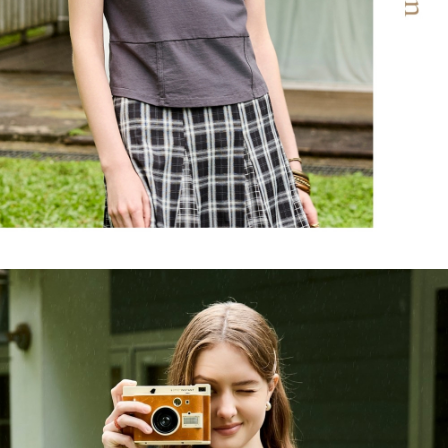
宅配
https://aftee.tw/terms/#terms3
３．未成年的使用者請事先徵得法定代理人或監護人之同意方可使用
每筆NT$120，滿NT$2,500(含以上)免運費
「AFTEE先享後付」，若未經同意申辦者引起之損失，本公司不負相關責
任。
宅配離島
４．使用「AFTEE先享後付」時，將依據個別帳號之用戶狀況，依本公司即
每筆NT$120，滿NT$2,500(含以上)免運費
時審查核予不同之上限額度；若仍有額度不足之情形，本公司將視審查結果
請求用戶進行身份認證。
付款後門市自取
５．嚴禁一人註冊多個帳號或使用他人資訊註冊。若發現惡意使用之情形，
恩沛科技股份有限公司將有權停止該用戶之使用額度並採取法律行動。
免運費
海外配送
查看運費