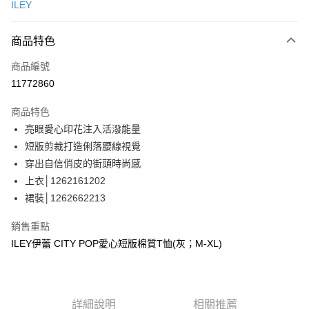
ILEY
信用卡分期付款
3 期 0 利率 每期
NT$796
21家銀行
商品特色
合作金庫商業銀行
第一商業銀行
超商取貨付款
商品編號
華南商業銀行
彰化商業銀行
11772860
LINE Pay
上海商業儲蓄銀行
台北富邦商業銀行
國泰世華商業銀行
兆豐國際商業銀行
商品特色
Apple Pay
臺灣中小企業銀行
台中商業銀行
亮眼愛心印花注入活潑能量
匯豐（台灣）商業銀行
華泰商業銀行
街口支付
短版剪裁打造俐落腰線視覺
聯邦商業銀行
遠東國際商業銀行
元大商業銀行
永豐商業銀行
穿出自信俏皮的街頭時尚感
悠遊付
玉山商業銀行
星展（台灣）商業銀行
上衣│1262161202
台新國際商業銀行
中國信託商業銀行
Google Pay
裙裝│1262662213
台灣樂天信用卡公司
全盈+PAY
銷售重點
大哥付你分期
ILEY伊蕾 CITY POP愛心短版棉質T恤(灰；M-XL)
相關說明
【大哥付你分期使用說明】
AFTEE先享後付
1.本服務由台灣大哥大提供，台灣大哥大用戶可立即使用無須另外申請。
2.付款方式選擇「大哥付你分期」，訂單成立後會自動跳轉到大哥付的交易
相關說明
詳細說明
相關推薦