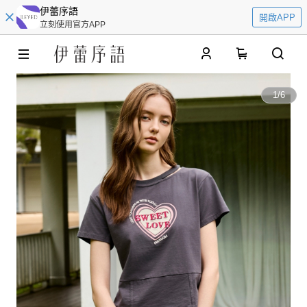
伊蕾序語
開啟APP
立刻使用官方APP
0
1
/
6