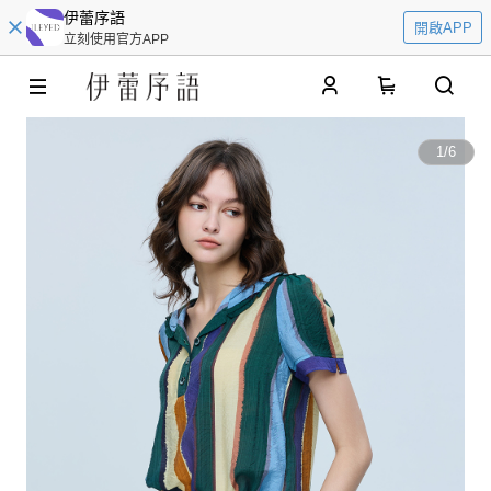
伊蕾序語
開啟APP
立刻使用官方APP
0
1
/
6