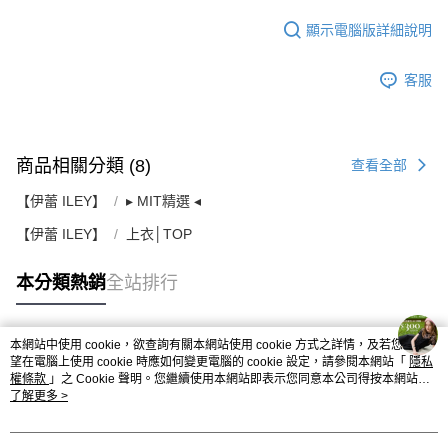
顯示電腦版詳細說明
客服
商品相關分類 (8)
查看全部
【伊蕾 ILEY】
▸ MIT精選 ◂
【伊蕾 ILEY】
上衣│TOP
本分類熱銷
全站排行
本網站中使用 cookie，欲查詢有關本網站使用 cookie 方式之詳情，及若您不希
熱門標籤
望在電腦上使用 cookie 時應如何變更電腦的 cookie 設定，請參閱本網站「
隱私
權條款
」之 Cookie 聲明。您繼續使用本網站即表示您同意本公司得按本網站使
用條款之 Cookie 聲明使用 cookie。
了解更多 >