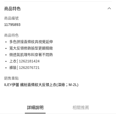
3 期 0 利率 每期
NT$830
21家銀行
商品特色
合作金庫商業銀行
第一商業銀行
超商取貨付款
商品編號
華南商業銀行
彰化商業銀行
11795893
LINE Pay
上海商業儲蓄銀行
台北富邦商業銀行
國泰世華商業銀行
兆豐國際商業銀行
商品特色
Apple Pay
臺灣中小企業銀行
台中商業銀行
多色拼接直條紋具視覺延伸
匯豐（台灣）商業銀行
華泰商業銀行
街口支付
寬大反領修飾臉型更顯精緻
聯邦商業銀行
遠東國際商業銀行
元大商業銀行
永豐商業銀行
微透氣肌理布料穿著不悶熱
悠遊付
玉山商業銀行
星展（台灣）商業銀行
上衣│1262181424
台新國際商業銀行
中國信託商業銀行
Google Pay
褲裝│1262076721
台灣樂天信用卡公司
全盈+PAY
銷售重點
大哥付你分期
ILEY伊蕾 繽紛直條紋大反領上衣(深綠；M-2L)
相關說明
【大哥付你分期使用說明】
AFTEE先享後付
1.本服務由台灣大哥大提供，台灣大哥大用戶可立即使用無須另外申請。
2.付款方式選擇「大哥付你分期」，訂單成立後會自動跳轉到大哥付的交易
相關說明
詳細說明
相關推薦
流程，驗證手機門號後，選擇欲分期的期數、繳款截止日，確認付款後即完
【關於「AFTEE先享後付」】
成交易。