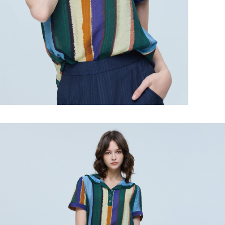
３．未成年的使用者請事先徵得法定代理人或監護人之同意方可使用
每筆NT$120，滿NT$2,500(含以上)免運費
「AFTEE先享後付」，若未經同意申辦者引起之損失，本公司不負相關責
任。
宅配離島
４．使用「AFTEE先享後付」時，將依據個別帳號之用戶狀況，依本公司即
每筆NT$120，滿NT$2,500(含以上)免運費
時審查核予不同之上限額度；若仍有額度不足之情形，本公司將視審查結果
請求用戶進行身份認證。
付款後門市自取
５．嚴禁一人註冊多個帳號或使用他人資訊註冊。若發現惡意使用之情形，
恩沛科技股份有限公司將有權停止該用戶之使用額度並採取法律行動。
免運費
海外配送
查看運費