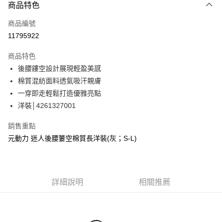
3 期 0 利率 每期
NT$693
21家銀行
商品特色
合作金庫商業銀行
第一商業銀行
超商取貨付款
商品編號
華南商業銀行
彰化商業銀行
11795922
LINE Pay
上海商業儲蓄銀行
台北富邦商業銀行
國泰世華商業銀行
兆豐國際商業銀行
商品特色
Apple Pay
臺灣中小企業銀行
台中商業銀行
後腰鏤空設計展現輕盈美感
匯豐（台灣）商業銀行
華泰商業銀行
街口支付
棉質混紡面料透氣吸汗親膚
聯邦商業銀行
遠東國際商業銀行
元大商業銀行
永豐商業銀行
一穿即走輕鬆打造優雅亮點
悠遊付
玉山商業銀行
星展（台灣）商業銀行
洋裝│4261327001
台新國際商業銀行
中國信託商業銀行
Google Pay
台灣樂天信用卡公司
銷售重點
全盈+PAY
元動力 迷人後腰簍空棉質長洋裝(灰；S-L)
大哥付你分期
相關說明
【大哥付你分期使用說明】
AFTEE先享後付
詳細說明
相關推薦
1.本服務由台灣大哥大提供，台灣大哥大用戶可立即使用無須另外申請。
2.付款方式選擇「大哥付你分期」，訂單成立後會自動跳轉到大哥付的交易
相關說明
流程，驗證手機門號後，選擇欲分期的期數、繳款截止日，確認付款後即完
【關於「AFTEE先享後付」】
成交易。
AFTEE先享後付是「在收到商品之後才付款」的支付方式。 讓您購物簡單
運送方式
3.實際核准額度、可分期數及費用金額請依後續交易確認頁面所載為準。