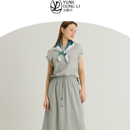
便利好安心！
4.訂單成立30分鐘內，如未前往確認交易或遇審核未通過，訂單將自動取
１．簡單：不需註冊會員、不需綁卡、不需儲值。
全家取貨付款
消。如遇「轉專審核」未通過狀況，表示未達大哥付你分期系統評分，恕無
２．便利：只要手機號碼，簡訊認證，即可結帳。
法說明評估內容。
每筆NT$120，滿NT$2,500(含以上)免運費
３．安心：先確認商品／服務後，再付款。
【繳款方式說明】
1.分期款項不併入電信帳單，「大哥付你分期」於每月結算日後寄送繳費提
付款後全家取貨
【「AFTEE先享後付」結帳流程】
醒簡訊。
１．於結帳方式選擇「AFTEE先享後付」後，將跳轉至「AFTEE先享後付」
每筆NT$120，滿NT$2,500(含以上)免運費
2.透過簡訊連結打開帳單後，可選擇「超商條碼／台灣大直營門市／銀行轉
結帳頁面，進行簡訊認證並確認金額後，即可完成結帳。
帳／街口支付／iPASS MONEY」等通路繳費。
２．訂單成立數日內，您將收到繳費通知簡訊。
萊爾富取貨付款
３．收到繳費通知簡訊後14天內，點擊此簡訊中的連結，可透過四大超商／
【注意事項】
每筆NT$120，滿NT$2,500(含以上)免運費
ATM／網路銀行／等多元方式進行付款，方視為交易完成。
1.本服務係由「台灣大哥大股份有限公司」（以下簡稱本公司）所提供，讓
※ 請注意：結帳手續完成當下不需立刻繳費，但若您需要取消訂單，請聯絡
用戶於交易時，得透過本服務購買商品或服務，並由商店將買賣／分期付款
付款後萊爾富取貨
購買商品的店家。未經商家同意取消之訂單仍視為有效，需透過AFTEE先享
買賣價金債權讓與本公司後，依約使用本公司帳單繳交帳款。
後付繳納相關費用。
每筆NT$120，滿NT$2,500(含以上)免運費
2.基於同意付款使用「大哥付你分期」之契約關係目的，商店將以您的個人
※ 交易是否成功請以「AFTEE先享後付 」之結帳頁面顯示為準，若有關於
資料（包含姓名、電話或地址）提供予台灣大哥大進項蒐集、處理及利用，
是否繳費成功／繳費後需取消欲退款等相關疑問，請聯繫「AFTEE先享後付
7-11取貨付款
由本公司與您本人進行分期帳單所需資料之確認、核對及更正。
客戶支援中心」
https://netprotections.freshdesk.com/support/home
3.完整用戶服務條款，請詳閱以下連結：
https://oppay.tw/userRule
每筆NT$120，滿NT$2,500(含以上)免運費
【注意事項】
１．透過由恩沛科技股份有限公司提供之「AFTEE先享後付」服務完成之交
付款後7-11取貨
易，需依本服務之必要範圍內提供個人資料，並將交易相關給付款項請求債
每筆NT$120，滿NT$2,500(含以上)免運費
權轉讓予恩沛科技股份有限公司。
２．關於個人資料處理事宜，請瀏覽以下網址：
宅配
https://aftee.tw/terms/#terms3
３．未成年的使用者請事先徵得法定代理人或監護人之同意方可使用
每筆NT$120，滿NT$2,500(含以上)免運費