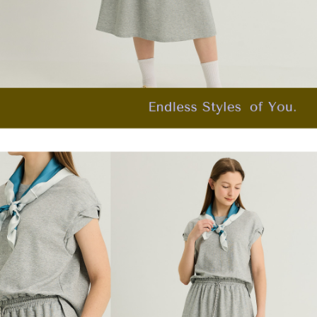
「AFTEE先享後付」，若未經同意申辦者引起之損失，本公司不負相關責
任。
宅配離島
４．使用「AFTEE先享後付」時，將依據個別帳號之用戶狀況，依本公司即
每筆NT$120，滿NT$2,500(含以上)免運費
時審查核予不同之上限額度；若仍有額度不足之情形，本公司將視審查結果
請求用戶進行身份認證。
付款後門市自取
５．嚴禁一人註冊多個帳號或使用他人資訊註冊。若發現惡意使用之情形，
恩沛科技股份有限公司將有權停止該用戶之使用額度並採取法律行動。
免運費
海外配送
查看運費