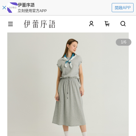
伊蕾序語
開啟APP
立刻使用官方APP
0
1
/
6