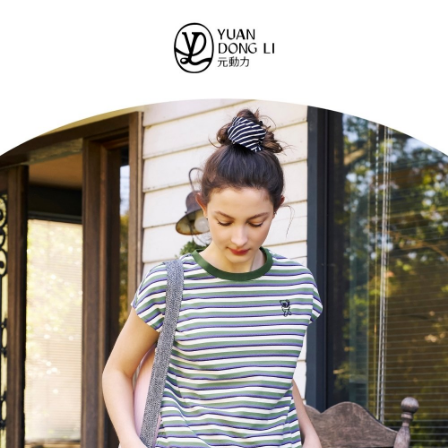
便利好安心！
4.訂單成立30分鐘內，如未前往確認交易或遇審核未通過，訂單將自動取
１．簡單：不需註冊會員、不需綁卡、不需儲值。
全家取貨付款
消。如遇「轉專審核」未通過狀況，表示未達大哥付你分期系統評分，恕無
２．便利：只要手機號碼，簡訊認證，即可結帳。
法說明評估內容。
每筆NT$120，滿NT$2,500(含以上)免運費
３．安心：先確認商品／服務後，再付款。
【繳款方式說明】
1.分期款項不併入電信帳單，「大哥付你分期」於每月結算日後寄送繳費提
付款後全家取貨
【「AFTEE先享後付」結帳流程】
醒簡訊。
１．於結帳方式選擇「AFTEE先享後付」後，將跳轉至「AFTEE先享後付」
每筆NT$120，滿NT$2,500(含以上)免運費
2.透過簡訊連結打開帳單後，可選擇「超商條碼／台灣大直營門市／銀行轉
結帳頁面，進行簡訊認證並確認金額後，即可完成結帳。
帳／街口支付／iPASS MONEY」等通路繳費。
２．訂單成立數日內，您將收到繳費通知簡訊。
萊爾富取貨付款
３．收到繳費通知簡訊後14天內，點擊此簡訊中的連結，可透過四大超商／
【注意事項】
每筆NT$120，滿NT$2,500(含以上)免運費
ATM／網路銀行／等多元方式進行付款，方視為交易完成。
1.本服務係由「台灣大哥大股份有限公司」（以下簡稱本公司）所提供，讓
※ 請注意：結帳手續完成當下不需立刻繳費，但若您需要取消訂單，請聯絡
用戶於交易時，得透過本服務購買商品或服務，並由商店將買賣／分期付款
付款後萊爾富取貨
購買商品的店家。未經商家同意取消之訂單仍視為有效，需透過AFTEE先享
買賣價金債權讓與本公司後，依約使用本公司帳單繳交帳款。
後付繳納相關費用。
每筆NT$120，滿NT$2,500(含以上)免運費
2.基於同意付款使用「大哥付你分期」之契約關係目的，商店將以您的個人
※ 交易是否成功請以「AFTEE先享後付 」之結帳頁面顯示為準，若有關於
資料（包含姓名、電話或地址）提供予台灣大哥大進項蒐集、處理及利用，
是否繳費成功／繳費後需取消欲退款等相關疑問，請聯繫「AFTEE先享後付
7-11取貨付款
由本公司與您本人進行分期帳單所需資料之確認、核對及更正。
客戶支援中心」
https://netprotections.freshdesk.com/support/home
3.完整用戶服務條款，請詳閱以下連結：
https://oppay.tw/userRule
每筆NT$120，滿NT$2,500(含以上)免運費
【注意事項】
１．透過由恩沛科技股份有限公司提供之「AFTEE先享後付」服務完成之交
付款後7-11取貨
易，需依本服務之必要範圍內提供個人資料，並將交易相關給付款項請求債
每筆NT$120，滿NT$2,500(含以上)免運費
權轉讓予恩沛科技股份有限公司。
２．關於個人資料處理事宜，請瀏覽以下網址：
宅配
https://aftee.tw/terms/#terms3
３．未成年的使用者請事先徵得法定代理人或監護人之同意方可使用
每筆NT$120，滿NT$2,500(含以上)免運費