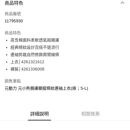
3 期 0 利率 每期
NT$460
21家銀行
商品特色
合作金庫商業銀行
第一商業銀行
超商取貨付款
商品編號
華南商業銀行
彰化商業銀行
11795930
LINE Pay
上海商業儲蓄銀行
台北富邦商業銀行
國泰世華商業銀行
兆豐國際商業銀行
商品特色
Apple Pay
臺灣中小企業銀行
台中商業銀行
高含棉面料柔軟透氣超親膚
匯豐（台灣）商業銀行
華泰商業銀行
街口支付
經典條紋設計百搭不退流行
聯邦商業銀行
遠東國際商業銀行
元大商業銀行
永豐商業銀行
連袖剪裁自然修飾肩臂線條
悠遊付
玉山商業銀行
星展（台灣）商業銀行
上衣│4261321612
台新國際商業銀行
中國信託商業銀行
Google Pay
褲裝│4261336008
台灣樂天信用卡公司
全盈+PAY
銷售重點
大哥付你分期
元動力 元小熊親膚顯瘦條紋連袖上衣(綠；S-L)
相關說明
【大哥付你分期使用說明】
AFTEE先享後付
1.本服務由台灣大哥大提供，台灣大哥大用戶可立即使用無須另外申請。
2.付款方式選擇「大哥付你分期」，訂單成立後會自動跳轉到大哥付的交易
相關說明
詳細說明
相關推薦
流程，驗證手機門號後，選擇欲分期的期數、繳款截止日，確認付款後即完
【關於「AFTEE先享後付」】
成交易。
AFTEE先享後付是「在收到商品之後才付款」的支付方式。 讓您購物簡單
運送方式
3.實際核准額度、可分期數及費用金額請依後續交易確認頁面所載為準。