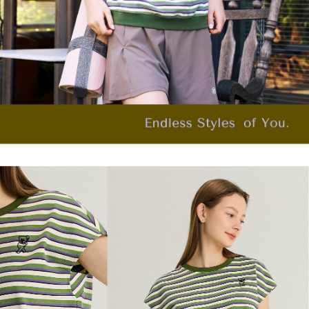
「AFTEE先享後付」，若未經同意申辦者引起之損失，本公司不負相關責
任。
宅配離島
４．使用「AFTEE先享後付」時，將依據個別帳號之用戶狀況，依本公司即
每筆NT$120，滿NT$2,500(含以上)免運費
時審查核予不同之上限額度；若仍有額度不足之情形，本公司將視審查結果
請求用戶進行身份認證。
付款後門市自取
５．嚴禁一人註冊多個帳號或使用他人資訊註冊。若發現惡意使用之情形，
恩沛科技股份有限公司將有權停止該用戶之使用額度並採取法律行動。
免運費
海外配送
查看運費