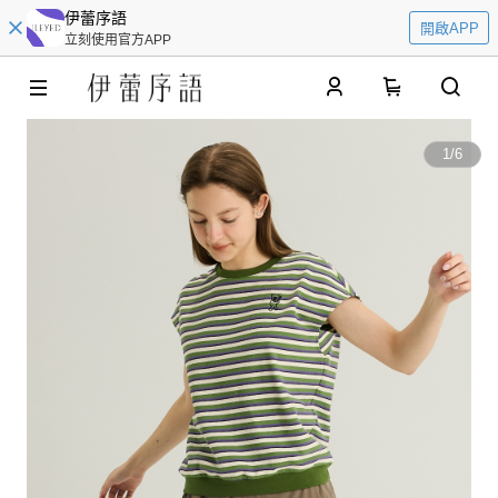
伊蕾序語
開啟APP
立刻使用官方APP
0
1
/
6