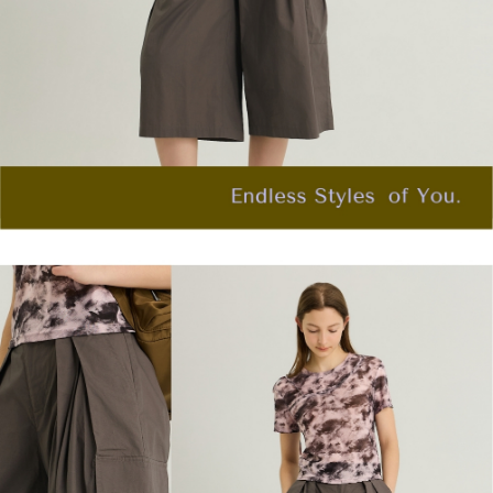
「AFTEE先享後付」，若未經同意申辦者引起之損失，本公司不負相關責
任。
宅配離島
４．使用「AFTEE先享後付」時，將依據個別帳號之用戶狀況，依本公司即
每筆NT$120，滿NT$2,500(含以上)免運費
時審查核予不同之上限額度；若仍有額度不足之情形，本公司將視審查結果
請求用戶進行身份認證。
付款後門市自取
５．嚴禁一人註冊多個帳號或使用他人資訊註冊。若發現惡意使用之情形，
恩沛科技股份有限公司將有權停止該用戶之使用額度並採取法律行動。
免運費
海外配送
查看運費