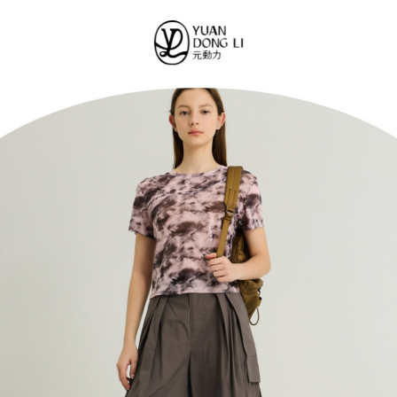
便利好安心！
4.訂單成立30分鐘內，如未前往確認交易或遇審核未通過，訂單將自動取
１．簡單：不需註冊會員、不需綁卡、不需儲值。
全家取貨付款
消。如遇「轉專審核」未通過狀況，表示未達大哥付你分期系統評分，恕無
２．便利：只要手機號碼，簡訊認證，即可結帳。
法說明評估內容。
每筆NT$120，滿NT$2,500(含以上)免運費
３．安心：先確認商品／服務後，再付款。
【繳款方式說明】
1.分期款項不併入電信帳單，「大哥付你分期」於每月結算日後寄送繳費提
付款後全家取貨
【「AFTEE先享後付」結帳流程】
醒簡訊。
１．於結帳方式選擇「AFTEE先享後付」後，將跳轉至「AFTEE先享後付」
每筆NT$120，滿NT$2,500(含以上)免運費
2.透過簡訊連結打開帳單後，可選擇「超商條碼／台灣大直營門市／銀行轉
結帳頁面，進行簡訊認證並確認金額後，即可完成結帳。
帳／街口支付／iPASS MONEY」等通路繳費。
２．訂單成立數日內，您將收到繳費通知簡訊。
萊爾富取貨付款
３．收到繳費通知簡訊後14天內，點擊此簡訊中的連結，可透過四大超商／
【注意事項】
每筆NT$120，滿NT$2,500(含以上)免運費
ATM／網路銀行／等多元方式進行付款，方視為交易完成。
1.本服務係由「台灣大哥大股份有限公司」（以下簡稱本公司）所提供，讓
※ 請注意：結帳手續完成當下不需立刻繳費，但若您需要取消訂單，請聯絡
用戶於交易時，得透過本服務購買商品或服務，並由商店將買賣／分期付款
付款後萊爾富取貨
購買商品的店家。未經商家同意取消之訂單仍視為有效，需透過AFTEE先享
買賣價金債權讓與本公司後，依約使用本公司帳單繳交帳款。
後付繳納相關費用。
每筆NT$120，滿NT$2,500(含以上)免運費
2.基於同意付款使用「大哥付你分期」之契約關係目的，商店將以您的個人
※ 交易是否成功請以「AFTEE先享後付 」之結帳頁面顯示為準，若有關於
資料（包含姓名、電話或地址）提供予台灣大哥大進項蒐集、處理及利用，
是否繳費成功／繳費後需取消欲退款等相關疑問，請聯繫「AFTEE先享後付
7-11取貨付款
由本公司與您本人進行分期帳單所需資料之確認、核對及更正。
客戶支援中心」
https://netprotections.freshdesk.com/support/home
3.完整用戶服務條款，請詳閱以下連結：
https://oppay.tw/userRule
每筆NT$120，滿NT$2,500(含以上)免運費
【注意事項】
１．透過由恩沛科技股份有限公司提供之「AFTEE先享後付」服務完成之交
付款後7-11取貨
易，需依本服務之必要範圍內提供個人資料，並將交易相關給付款項請求債
每筆NT$120，滿NT$2,500(含以上)免運費
權轉讓予恩沛科技股份有限公司。
２．關於個人資料處理事宜，請瀏覽以下網址：
宅配
https://aftee.tw/terms/#terms3
３．未成年的使用者請事先徵得法定代理人或監護人之同意方可使用
每筆NT$120，滿NT$2,500(含以上)免運費