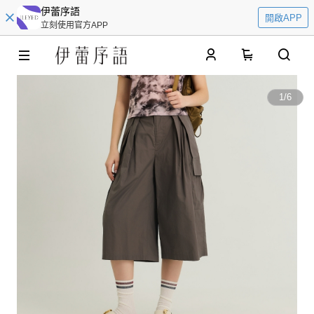
伊蕾序語
開啟APP
立刻使用官方APP
0
1
/
6