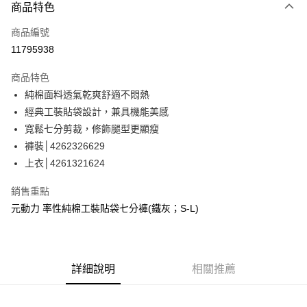
3 期 0 利率 每期
NT$493
21家銀行
商品特色
合作金庫商業銀行
第一商業銀行
超商取貨付款
商品編號
華南商業銀行
彰化商業銀行
11795938
LINE Pay
上海商業儲蓄銀行
台北富邦商業銀行
國泰世華商業銀行
兆豐國際商業銀行
商品特色
Apple Pay
臺灣中小企業銀行
台中商業銀行
純棉面料透氣乾爽舒適不悶熱
匯豐（台灣）商業銀行
華泰商業銀行
街口支付
經典工裝貼袋設計，兼具機能美感
聯邦商業銀行
遠東國際商業銀行
元大商業銀行
永豐商業銀行
寬鬆七分剪裁，修飾腿型更顯瘦
悠遊付
玉山商業銀行
星展（台灣）商業銀行
褲裝│4262326629
台新國際商業銀行
中國信託商業銀行
Google Pay
上衣│4261321624
台灣樂天信用卡公司
全盈+PAY
銷售重點
大哥付你分期
元動力 率性純棉工裝貼袋七分褲(鐵灰；S-L)
相關說明
【大哥付你分期使用說明】
AFTEE先享後付
1.本服務由台灣大哥大提供，台灣大哥大用戶可立即使用無須另外申請。
2.付款方式選擇「大哥付你分期」，訂單成立後會自動跳轉到大哥付的交易
相關說明
詳細說明
相關推薦
流程，驗證手機門號後，選擇欲分期的期數、繳款截止日，確認付款後即完
【關於「AFTEE先享後付」】
成交易。
AFTEE先享後付是「在收到商品之後才付款」的支付方式。 讓您購物簡單
運送方式
3.實際核准額度、可分期數及費用金額請依後續交易確認頁面所載為準。