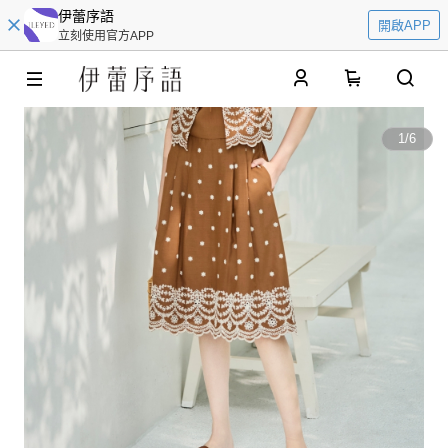
伊蕾序語
開啟APP
立刻使用官方APP
0
1
/
6