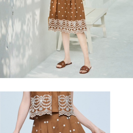
２．關於個人資料處理事宜，請瀏覽以下網址：
宅配
https://aftee.tw/terms/#terms3
３．未成年的使用者請事先徵得法定代理人或監護人之同意方可使用
每筆NT$120，滿NT$2,500(含以上)免運費
「AFTEE先享後付」，若未經同意申辦者引起之損失，本公司不負相關責
任。
宅配離島
４．使用「AFTEE先享後付」時，將依據個別帳號之用戶狀況，依本公司即
每筆NT$120，滿NT$2,500(含以上)免運費
時審查核予不同之上限額度；若仍有額度不足之情形，本公司將視審查結果
請求用戶進行身份認證。
付款後門市自取
５．嚴禁一人註冊多個帳號或使用他人資訊註冊。若發現惡意使用之情形，
恩沛科技股份有限公司將有權停止該用戶之使用額度並採取法律行動。
免運費
海外配送
查看運費