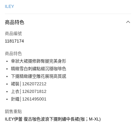
信用卡一次付款
ILEY
信用卡分期付款
3 期 0 利率 每期
NT$996
21家銀行
商品特色
合作金庫商業銀行
第一商業銀行
超商取貨付款
商品編號
華南商業銀行
彰化商業銀行
11817174
LINE Pay
上海商業儲蓄銀行
台北富邦商業銀行
國泰世華商業銀行
兆豐國際商業銀行
商品特色
Apple Pay
臺灣中小企業銀行
台中商業銀行
傘狀大裙擺修飾臀腿完美身形
匯豐（台灣）商業銀行
華泰商業銀行
街口支付
精緻雪白刺繡點綴沉穩咖啡色
聯邦商業銀行
遠東國際商業銀行
元大商業銀行
永豐商業銀行
下擺精緻鏤空雕花展現高質感
悠遊付
玉山商業銀行
星展（台灣）商業銀行
裙裝│1262072212
台新國際商業銀行
中國信託商業銀行
Google Pay
上衣│1262071812
台灣樂天信用卡公司
針織│1261495001
全盈+PAY
大哥付你分期
銷售重點
相關說明
ILEY伊蕾 復古咖色波浪下擺刺繡中長裙(咖；M-XL)
【大哥付你分期使用說明】
AFTEE先享後付
1.本服務由台灣大哥大提供，台灣大哥大用戶可立即使用無須另外申請。