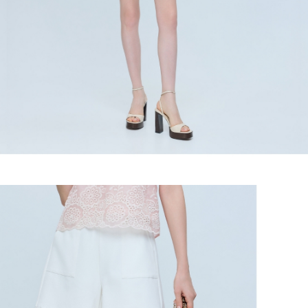
宅配
https://aftee.tw/terms/#terms3
３．未成年的使用者請事先徵得法定代理人或監護人之同意方可使用
每筆NT$120，滿NT$2,500(含以上)免運費
「AFTEE先享後付」，若未經同意申辦者引起之損失，本公司不負相關責
任。
宅配離島
４．使用「AFTEE先享後付」時，將依據個別帳號之用戶狀況，依本公司即
每筆NT$120，滿NT$2,500(含以上)免運費
時審查核予不同之上限額度；若仍有額度不足之情形，本公司將視審查結果
請求用戶進行身份認證。
付款後門市自取
５．嚴禁一人註冊多個帳號或使用他人資訊註冊。若發現惡意使用之情形，
恩沛科技股份有限公司將有權停止該用戶之使用額度並採取法律行動。
免運費
海外配送
查看運費