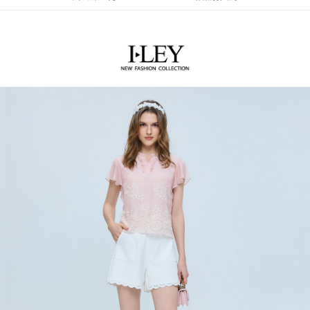
流程，驗證手機門號後，選擇欲分期的期數、繳款截止日，確認付款後即完
【關於「AFTEE先享後付」】
成交易。
AFTEE先享後付是「在收到商品之後才付款」的支付方式。 讓您購物簡單
運送方式
3.實際核准額度、可分期數及費用金額請依後續交易確認頁面所載為準。
便利好安心！
4.訂單成立30分鐘內，如未前往確認交易或遇審核未通過，訂單將自動取
１．簡單：不需註冊會員、不需綁卡、不需儲值。
全家取貨付款
消。如遇「轉專審核」未通過狀況，表示未達大哥付你分期系統評分，恕無
２．便利：只要手機號碼，簡訊認證，即可結帳。
法說明評估內容。
每筆NT$120，滿NT$2,500(含以上)免運費
３．安心：先確認商品／服務後，再付款。
【繳款方式說明】
1.分期款項不併入電信帳單，「大哥付你分期」於每月結算日後寄送繳費提
付款後全家取貨
【「AFTEE先享後付」結帳流程】
醒簡訊。
１．於結帳方式選擇「AFTEE先享後付」後，將跳轉至「AFTEE先享後付」
每筆NT$120，滿NT$2,500(含以上)免運費
2.透過簡訊連結打開帳單後，可選擇「超商條碼／台灣大直營門市／銀行轉
結帳頁面，進行簡訊認證並確認金額後，即可完成結帳。
帳／街口支付／iPASS MONEY」等通路繳費。
２．訂單成立數日內，您將收到繳費通知簡訊。
萊爾富取貨付款
３．收到繳費通知簡訊後14天內，點擊此簡訊中的連結，可透過四大超商／
【注意事項】
每筆NT$120，滿NT$2,500(含以上)免運費
ATM／網路銀行／等多元方式進行付款，方視為交易完成。
1.本服務係由「台灣大哥大股份有限公司」（以下簡稱本公司）所提供，讓
※ 請注意：結帳手續完成當下不需立刻繳費，但若您需要取消訂單，請聯絡
用戶於交易時，得透過本服務購買商品或服務，並由商店將買賣／分期付款
付款後萊爾富取貨
購買商品的店家。未經商家同意取消之訂單仍視為有效，需透過AFTEE先享
買賣價金債權讓與本公司後，依約使用本公司帳單繳交帳款。
後付繳納相關費用。
每筆NT$120，滿NT$2,500(含以上)免運費
2.基於同意付款使用「大哥付你分期」之契約關係目的，商店將以您的個人
※ 交易是否成功請以「AFTEE先享後付 」之結帳頁面顯示為準，若有關於
資料（包含姓名、電話或地址）提供予台灣大哥大進項蒐集、處理及利用，
是否繳費成功／繳費後需取消欲退款等相關疑問，請聯繫「AFTEE先享後付
7-11取貨付款
由本公司與您本人進行分期帳單所需資料之確認、核對及更正。
客戶支援中心」
https://netprotections.freshdesk.com/support/home
3.完整用戶服務條款，請詳閱以下連結：
https://oppay.tw/userRule
每筆NT$120，滿NT$2,500(含以上)免運費
【注意事項】
１．透過由恩沛科技股份有限公司提供之「AFTEE先享後付」服務完成之交
付款後7-11取貨
易，需依本服務之必要範圍內提供個人資料，並將交易相關給付款項請求債
每筆NT$120，滿NT$2,500(含以上)免運費
權轉讓予恩沛科技股份有限公司。
２．關於個人資料處理事宜，請瀏覽以下網址：