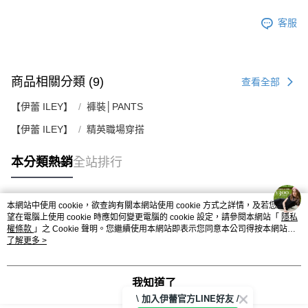
客服
商品相關分類 (9)
查看全部
【伊蕾 ILEY】
褲裝│PANTS
【伊蕾 ILEY】
精英職場穿搭
本分類熱銷
全站排行
本網站中使用 cookie，欲查詢有關本網站使用 cookie 方式之詳情，及若您不希
熱門標籤
望在電腦上使用 cookie 時應如何變更電腦的 cookie 設定，請參閱本網站「
隱私
權條款
」之 Cookie 聲明。您繼續使用本網站即表示您同意本公司得按本網站使
用條款之 Cookie 聲明使用 cookie。
了解更多 >
我知道了
\ 加入伊蕾官方LINE好友 /