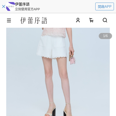
伊蕾序語
開啟APP
立刻使用官方APP
0
1
/
6