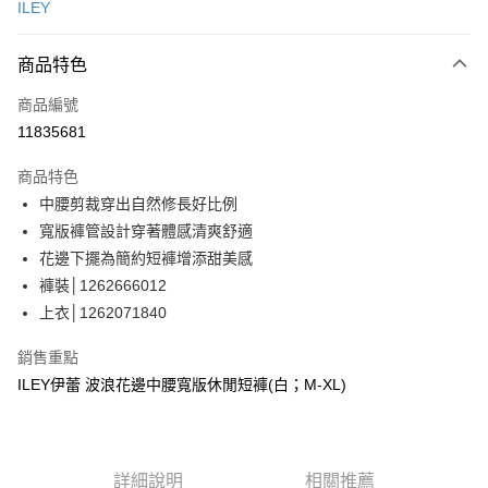
ILEY
信用卡分期付款
3 期 0 利率 每期
NT$730
21家銀行
商品特色
合作金庫商業銀行
第一商業銀行
超商取貨付款
商品編號
華南商業銀行
彰化商業銀行
11835681
LINE Pay
上海商業儲蓄銀行
台北富邦商業銀行
國泰世華商業銀行
兆豐國際商業銀行
商品特色
Apple Pay
臺灣中小企業銀行
台中商業銀行
中腰剪裁穿出自然修長好比例
匯豐（台灣）商業銀行
華泰商業銀行
街口支付
寬版褲管設計穿著體感清爽舒適
聯邦商業銀行
遠東國際商業銀行
元大商業銀行
永豐商業銀行
花邊下擺為簡約短褲增添甜美感
悠遊付
玉山商業銀行
星展（台灣）商業銀行
褲裝│1262666012
台新國際商業銀行
中國信託商業銀行
Google Pay
上衣│1262071840
台灣樂天信用卡公司
全盈+PAY
銷售重點
大哥付你分期
ILEY伊蕾 波浪花邊中腰寬版休閒短褲(白；M-XL)
相關說明
【大哥付你分期使用說明】
AFTEE先享後付
1.本服務由台灣大哥大提供，台灣大哥大用戶可立即使用無須另外申請。
2.付款方式選擇「大哥付你分期」，訂單成立後會自動跳轉到大哥付的交易
相關說明
詳細說明
相關推薦