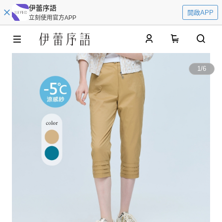
伊蕾序語
開啟APP
立刻使用官方APP
0
1
/
6