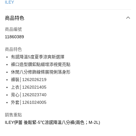
ILEY
信用卡分期付款
3 期 0 利率 每期
NT$830
21家銀行
商品特色
合作金庫商業銀行
第一商業銀行
超商取貨付款
商品編號
華南商業銀行
彰化商業銀行
11860389
LINE Pay
上海商業儲蓄銀行
台北富邦商業銀行
國泰世華商業銀行
兆豐國際商業銀行
商品特色
Apple Pay
臺灣中小企業銀行
台中商業銀行
有感降溫5度夏季涼爽新選擇
匯豐（台灣）商業銀行
華泰商業銀行
街口支付
褲口造型鑽釦點綴增添視覺亮點
聯邦商業銀行
遠東國際商業銀行
元大商業銀行
永豐商業銀行
休閒八分修飾線條展現俐落身形
悠遊付
玉山商業銀行
星展（台灣）商業銀行
褲裝│1262026219
台新國際商業銀行
中國信託商業銀行
Google Pay
上衣│1262021405
台灣樂天信用卡公司
背心│1262023740
全盈+PAY
外套│1261024005
大哥付你分期
相關說明
銷售重點
【大哥付你分期使用說明】
ILEY伊蕾 後鬆緊-5℃涼感降溫八分褲(兩色；M-2L)
AFTEE先享後付
1.本服務由台灣大哥大提供，台灣大哥大用戶可立即使用無須另外申請。
2.付款方式選擇「大哥付你分期」，訂單成立後會自動跳轉到大哥付的交易
相關說明