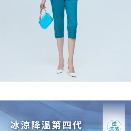
宅配
https://aftee.tw/terms/#terms3
３．未成年的使用者請事先徵得法定代理人或監護人之同意方可使用
每筆NT$120，滿NT$2,500(含以上)免運費
「AFTEE先享後付」，若未經同意申辦者引起之損失，本公司不負相關責
任。
宅配離島
４．使用「AFTEE先享後付」時，將依據個別帳號之用戶狀況，依本公司即
每筆NT$120，滿NT$2,500(含以上)免運費
時審查核予不同之上限額度；若仍有額度不足之情形，本公司將視審查結果
請求用戶進行身份認證。
付款後門市自取
５．嚴禁一人註冊多個帳號或使用他人資訊註冊。若發現惡意使用之情形，
恩沛科技股份有限公司將有權停止該用戶之使用額度並採取法律行動。
免運費
海外配送
查看運費