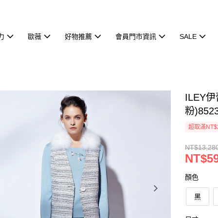
力
歐薇
好物推薦
會員門市資訊
SALE
ILEY
粉)852
超取滿NT$
NT$13,28
NT$5
顏色
黑