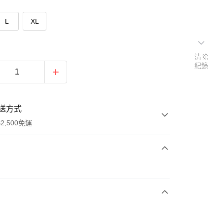
L
XL
清除
紀錄
送方式
2,500免運
次付款
期付款
0 利率 每期
NT$199
21家銀行
庫商業銀行
第一商業銀行
付款