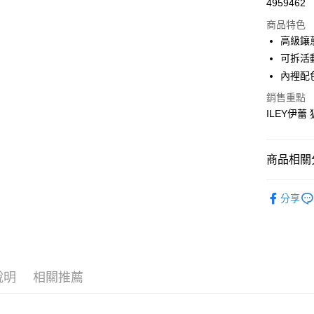
4959462
華南商
LINE Pay
上海商
商品特色
國泰世
高級鑲
Apple Pay
臺灣中
可拆活
匯豐（
街口支付
內裡配
聯邦商
元大商
銷售重點
悠遊付
玉山商
ILEY伊蕾
台新國
全盈+PAY
台灣樂
大哥付你
商品相關分
相關說明
【大哥付
【伊蕾 IL
AFTEE先
1.本服務
分享
2.付款方
【伊蕾 IL
相關說明
流程，驗
【關於「A
活動專區
完成交易
AFTEE
3.實際核
便利好安
運送方式
4.訂單成
１．簡單
消。如遇
２．便利
說明
相關推薦
全家取貨
無法說明
３．安心
【繳款方
每筆NT$1
1.分期款
【「AFT