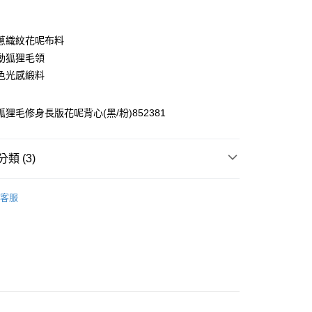
業銀行
彰化商業銀行
業儲蓄銀行
台北富邦商業銀行
華商業銀行
兆豐國際商業銀行
蔥織紋花呢布料
小企業銀行
台中商業銀行
動狐狸毛領
台灣）商業銀行
華泰商業銀行
色光感緞料
業銀行
遠東國際商業銀行
業銀行
永豐商業銀行
業銀行
星展（台灣）商業銀行
 狐狸毛修身長版花呢背心(黑/粉)852381
際商業銀行
中國信託商業銀行
天信用卡公司
分期
類 (3)
你分期使用說明】
EY】
背心│VEST
享後付
由台灣大哥大提供，台灣大哥大用戶可立即使用無須另外申請。
客服
式選擇「大哥付你分期」，訂單成立後會自動跳轉到大哥付的交易
EY】
➤ Outlet│秋冬精選
證手機門號後，選擇欲分期的期數、繳款截止日，確認付款後即
FTEE先享後付」】
。
先享後付是「在收到商品之後才付款」的支付方式。 讓您購物簡單
准額度、可分期數及費用金額請依後續交易確認頁面所載為準。
心！
立30分鐘內，如未前往確認交易或遇審核未通過，訂單將自動取
：不需註冊會員、不需綁卡、不需儲值。
「轉專審核」未通過狀況，表示未達大哥付你分期系統評分，恕
：只要手機號碼，簡訊認證，即可結帳。
付款
評估內容。
：先確認商品／服務後，再付款。
式說明】
20，滿NT$2,500(含以上)免運費
項不併入電信帳單，「大哥付你分期」於每月結算日後寄送繳費提
EE先享後付」結帳流程】