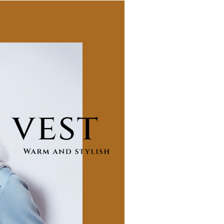
家取貨
方式選擇「AFTEE先享後付」後，將跳轉至「AFTEE先享後
訊連結打開帳單後，可選擇「超商條碼／台灣大直營門市／銀行轉
頁面，進行簡訊認證並確認金額後，即可完成結帳。
20，滿NT$2,500(含以上)免運費
付／iPASS MONEY」等通路繳費。
成立數日內，您將收到繳費通知簡訊。
費通知簡訊後14天內，點擊此簡訊中的連結，可透過四大超商
貨付款
項】
網路銀行／等多元方式進行付款，方視為交易完成。
係由「台灣大哥大股份有限公司」（以下簡稱本公司）所提供，讓
20，滿NT$2,500(含以上)免運費
：結帳手續完成當下不需立刻繳費，但若您需要取消訂單，請聯
易時，得透過本服務購買商品或服務，並由商店將買賣／分期付
的店家。未經商家同意取消之訂單仍視為有效，需透過AFTEE
金債權讓與本公司後，依約使用本公司帳單繳交帳款。
繳納相關費用。
爾富取貨
意付款使用「大哥付你分期」之契約關係目的，商店將以您的個人
否成功請以「AFTEE先享後付 」之結帳頁面顯示為準，若有關於
20，滿NT$2,500(含以上)免運費
含姓名、電話或地址）提供予台灣大哥大進項蒐集、處理及利
功／繳費後需取消欲退款等相關疑問，請聯繫「AFTEE先享後
公司與您本人進行分期帳單所需資料之確認、核對及更正。
援中心」
https://netprotections.freshdesk.com/support/home
付款
戶服務條款，請詳閱以下連結：
https://oppay.tw/userRule
項】
20，滿NT$2,500(含以上)免運費
恩沛科技股份有限公司提供之「AFTEE先享後付」服務完成之
依本服務之必要範圍內提供個人資料，並將交易相關給付款項請
1取貨
讓予恩沛科技股份有限公司。
20，滿NT$2,500(含以上)免運費
個人資料處理事宜，請瀏覽以下網址：
ee.tw/terms/#terms3
年的使用者請事先徵得法定代理人或監護人之同意方可使用
E先享後付」，若未經同意申辦者引起之損失，本公司不負相關責
20，滿NT$2,500(含以上)免運費
AFTEE先享後付」時，將依據個別帳號之用戶狀況，依本公司
核予不同之上限額度；若仍有額度不足之情形，本公司將視審查
20，滿NT$2,500(含以上)免運費
用戶進行身份認證。
一人註冊多個帳號或使用他人資訊註冊。若發現惡意使用之情