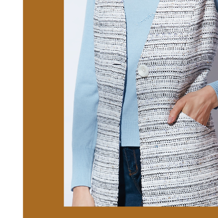
付款後門
形，恩沛
動。
免運費
海外配送