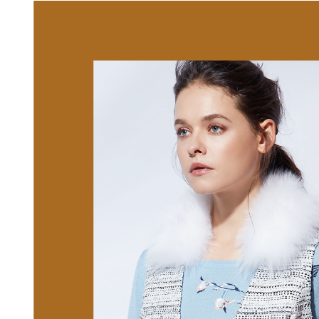
醒簡訊。
付款後全
１．於結帳
2.透過簡
付」結帳
每筆NT$1
帳／街口支
２．訂單
３．收到繳
萊爾富取
【注意事
／ATM／
1.本服務
每筆NT$1
※ 請注意
用戶於交
絡購買商品
款買賣價
先享後付
付款後萊
2.基於同
※ 交易是
每筆NT$1
資料（包
是否繳費成
用，由本
付客戶支
7-11取貨
3.完整用
【注意事
每筆NT$1
１．透過由
交易，需
付款後7-1
求債權轉
每筆NT$1
２．關於
https://aft
宅配
３．未成
「AFTE
每筆NT$1
任。
４．使用「
宅配離島
即時審查
每筆NT$1
結果請求
５．嚴禁