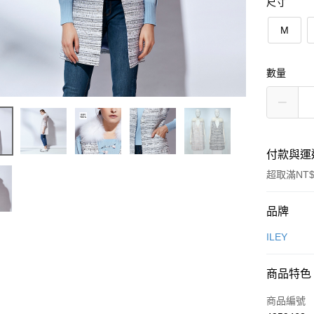
尺寸
M
數量
付款與運
超取滿NT$
付款方式
品牌
信用卡一
ILEY
信用卡分
商品特色
3 期 
商品編號
合作金
超商取貨