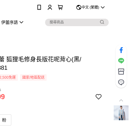
0
中文 (繁體)
伊蕾序語
伊蕾 狐狸毛修身長版花呢背心(黑/
381
2,500免運
國家/地區配送
0
99
粉