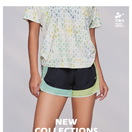
便利好安心！
4.訂單成立30分鐘內，如未前往確認交易或遇審核未通過，訂單將自動取
１．簡單：不需註冊會員、不需綁卡、不需儲值。
全家取貨付款
消。如遇「轉專審核」未通過狀況，表示未達大哥付你分期系統評分，恕無
２．便利：只要手機號碼，簡訊認證，即可結帳。
法說明評估內容。
每筆NT$120，滿NT$2,500(含以上)免運費
３．安心：先確認商品／服務後，再付款。
【繳款方式說明】
1.分期款項不併入電信帳單，「大哥付你分期」於每月結算日後寄送繳費提
付款後全家取貨
【「AFTEE先享後付」結帳流程】
醒簡訊。
１．於結帳方式選擇「AFTEE先享後付」後，將跳轉至「AFTEE先享後付」
每筆NT$120，滿NT$2,500(含以上)免運費
2.透過簡訊連結打開帳單後，可選擇「超商條碼／台灣大直營門市／銀行轉
結帳頁面，進行簡訊認證並確認金額後，即可完成結帳。
帳／街口支付／iPASS MONEY」等通路繳費。
２．訂單成立數日內，您將收到繳費通知簡訊。
萊爾富取貨付款
３．收到繳費通知簡訊後14天內，點擊此簡訊中的連結，可透過四大超商／
【注意事項】
每筆NT$120，滿NT$2,500(含以上)免運費
ATM／網路銀行／等多元方式進行付款，方視為交易完成。
1.本服務係由「台灣大哥大股份有限公司」（以下簡稱本公司）所提供，讓
※ 請注意：結帳手續完成當下不需立刻繳費，但若您需要取消訂單，請聯絡
用戶於交易時，得透過本服務購買商品或服務，並由商店將買賣／分期付款
付款後萊爾富取貨
購買商品的店家。未經商家同意取消之訂單仍視為有效，需透過AFTEE先享
買賣價金債權讓與本公司後，依約使用本公司帳單繳交帳款。
後付繳納相關費用。
每筆NT$120，滿NT$2,500(含以上)免運費
2.基於同意付款使用「大哥付你分期」之契約關係目的，商店將以您的個人
※ 交易是否成功請以「AFTEE先享後付 」之結帳頁面顯示為準，若有關於
資料（包含姓名、電話或地址）提供予台灣大哥大進項蒐集、處理及利用，
是否繳費成功／繳費後需取消欲退款等相關疑問，請聯繫「AFTEE先享後付
7-11取貨付款
由本公司與您本人進行分期帳單所需資料之確認、核對及更正。
客戶支援中心」
https://netprotections.freshdesk.com/support/home
3.完整用戶服務條款，請詳閱以下連結：
https://oppay.tw/userRule
每筆NT$120，滿NT$2,500(含以上)免運費
【注意事項】
１．透過由恩沛科技股份有限公司提供之「AFTEE先享後付」服務完成之交
付款後7-11取貨
易，需依本服務之必要範圍內提供個人資料，並將交易相關給付款項請求債
每筆NT$120，滿NT$2,500(含以上)免運費
權轉讓予恩沛科技股份有限公司。
２．關於個人資料處理事宜，請瀏覽以下網址：
宅配
https://aftee.tw/terms/#terms3
３．未成年的使用者請事先徵得法定代理人或監護人之同意方可使用
每筆NT$120，滿NT$2,500(含以上)免運費