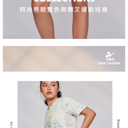
「AFTEE先享後付」，若未經同意申辦者引起之損失，本公司不負相關責
任。
宅配離島
４．使用「AFTEE先享後付」時，將依據個別帳號之用戶狀況，依本公司即
每筆NT$120，滿NT$2,500(含以上)免運費
時審查核予不同之上限額度；若仍有額度不足之情形，本公司將視審查結果
請求用戶進行身份認證。
付款後門市自取
５．嚴禁一人註冊多個帳號或使用他人資訊註冊。若發現惡意使用之情形，
恩沛科技股份有限公司將有權停止該用戶之使用額度並採取法律行動。
免運費
海外配送
查看運費