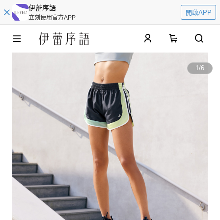
伊蕾序語
開啟APP
立刻使用官方APP
0
1
/
6