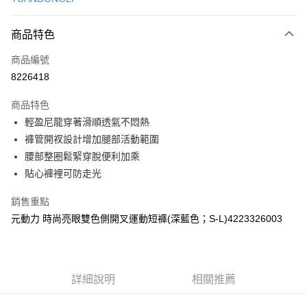
信用卡分期付款
3 期 0 利率 每期
NT$126
21家銀行
商品特色
合作金庫商業銀行
第一商業銀行
超商取貨付款
商品編號
華南商業銀行
彰化商業銀行
8226418
LINE Pay
上海商業儲蓄銀行
台北富邦商業銀行
國泰世華商業銀行
兆豐國際商業銀行
商品特色
Apple Pay
臺灣中小企業銀行
台中商業銀行
輕盈尼龍穿著滑順透氣不悶熱
匯豐（台灣）商業銀行
華泰商業銀行
街口支付
褲管開衩設計增加腿部活動範圍
聯邦商業銀行
遠東國際商業銀行
元大商業銀行
永豐商業銀行
腰部整圈鬆緊穿脫便利加乘
悠遊付
玉山商業銀行
星展（台灣）商業銀行
貼心褲裡可防走光
台新國際商業銀行
中國信託商業銀行
全盈+PAY
台灣樂天信用卡公司
銷售重點
大哥付你分期
元動力 時尚亮眼雙色側開叉運動短褲(深藍色；S-L)4223326003
相關說明
【大哥付你分期使用說明】
AFTEE先享後付
1.本服務由台灣大哥大提供，台灣大哥大用戶可立即使用無須另外申請。
2.付款方式選擇「大哥付你分期」，訂單成立後會自動跳轉到大哥付的交易
相關說明
詳細說明
相關推薦
流程，驗證手機門號後，選擇欲分期的期數、繳款截止日，確認付款後即完
【關於「AFTEE先享後付」】
成交易。
AFTEE先享後付是「在收到商品之後才付款」的支付方式。 讓您購物簡單
運送方式
3.實際核准額度、可分期數及費用金額請依後續交易確認頁面所載為準。