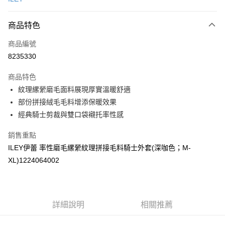
信用卡分期付款
3 期 0 利率 每期
NT$460
21家銀行
商品特色
合作金庫商業銀行
第一商業銀行
超商取貨付款
商品編號
華南商業銀行
彰化商業銀行
8235330
LINE Pay
上海商業儲蓄銀行
台北富邦商業銀行
國泰世華商業銀行
兆豐國際商業銀行
商品特色
Apple Pay
臺灣中小企業銀行
台中商業銀行
紋理縲縈磨毛面料展現厚實溫暖舒適
匯豐（台灣）商業銀行
華泰商業銀行
街口支付
部份拼接絨毛毛料增添保暖效果
聯邦商業銀行
遠東國際商業銀行
元大商業銀行
永豐商業銀行
經典騎士剪裁與雙口袋襯托率性感
悠遊付
玉山商業銀行
星展（台灣）商業銀行
台新國際商業銀行
中國信託商業銀行
全盈+PAY
銷售重點
台灣樂天信用卡公司
ILEY伊蕾 率性磨毛縲縈紋理拼接毛料騎士外套(深咖色；M-
大哥付你分期
XL)1224064002
相關說明
【大哥付你分期使用說明】
AFTEE先享後付
1.本服務由台灣大哥大提供，台灣大哥大用戶可立即使用無須另外申請。
2.付款方式選擇「大哥付你分期」，訂單成立後會自動跳轉到大哥付的交易
相關說明
詳細說明
相關推薦
流程，驗證手機門號後，選擇欲分期的期數、繳款截止日，確認付款後即完
【關於「AFTEE先享後付」】
成交易。
AFTEE先享後付是「在收到商品之後才付款」的支付方式。 讓您購物簡單
運送方式
3.實際核准額度、可分期數及費用金額請依後續交易確認頁面所載為準。