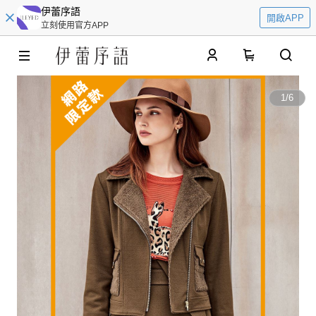
伊蕾序語
開啟APP
立刻使用官方APP
0
1
/
6