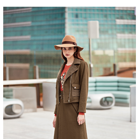
便利好安心！
4.訂單成立30分鐘內，如未前往確認交易或遇審核未通過，訂單將自動取
１．簡單：不需註冊會員、不需綁卡、不需儲值。
全家取貨付款
消。如遇「轉專審核」未通過狀況，表示未達大哥付你分期系統評分，恕無
２．便利：只要手機號碼，簡訊認證，即可結帳。
法說明評估內容。
每筆NT$120，滿NT$2,500(含以上)免運費
３．安心：先確認商品／服務後，再付款。
【繳款方式說明】
1.分期款項不併入電信帳單，「大哥付你分期」於每月結算日後寄送繳費提
付款後全家取貨
【「AFTEE先享後付」結帳流程】
醒簡訊。
１．於結帳方式選擇「AFTEE先享後付」後，將跳轉至「AFTEE先享後付」
每筆NT$120，滿NT$2,500(含以上)免運費
2.透過簡訊連結打開帳單後，可選擇「超商條碼／台灣大直營門市／銀行轉
結帳頁面，進行簡訊認證並確認金額後，即可完成結帳。
帳／街口支付／iPASS MONEY」等通路繳費。
２．訂單成立數日內，您將收到繳費通知簡訊。
萊爾富取貨付款
３．收到繳費通知簡訊後14天內，點擊此簡訊中的連結，可透過四大超商／
【注意事項】
每筆NT$120，滿NT$2,500(含以上)免運費
ATM／網路銀行／等多元方式進行付款，方視為交易完成。
1.本服務係由「台灣大哥大股份有限公司」（以下簡稱本公司）所提供，讓
※ 請注意：結帳手續完成當下不需立刻繳費，但若您需要取消訂單，請聯絡
用戶於交易時，得透過本服務購買商品或服務，並由商店將買賣／分期付款
付款後萊爾富取貨
購買商品的店家。未經商家同意取消之訂單仍視為有效，需透過AFTEE先享
買賣價金債權讓與本公司後，依約使用本公司帳單繳交帳款。
後付繳納相關費用。
每筆NT$120，滿NT$2,500(含以上)免運費
2.基於同意付款使用「大哥付你分期」之契約關係目的，商店將以您的個人
※ 交易是否成功請以「AFTEE先享後付 」之結帳頁面顯示為準，若有關於
資料（包含姓名、電話或地址）提供予台灣大哥大進項蒐集、處理及利用，
是否繳費成功／繳費後需取消欲退款等相關疑問，請聯繫「AFTEE先享後付
7-11取貨付款
由本公司與您本人進行分期帳單所需資料之確認、核對及更正。
客戶支援中心」
https://netprotections.freshdesk.com/support/home
3.完整用戶服務條款，請詳閱以下連結：
https://oppay.tw/userRule
每筆NT$120，滿NT$2,500(含以上)免運費
【注意事項】
１．透過由恩沛科技股份有限公司提供之「AFTEE先享後付」服務完成之交
付款後7-11取貨
易，需依本服務之必要範圍內提供個人資料，並將交易相關給付款項請求債
每筆NT$120，滿NT$2,500(含以上)免運費
權轉讓予恩沛科技股份有限公司。
２．關於個人資料處理事宜，請瀏覽以下網址：
宅配
https://aftee.tw/terms/#terms3
３．未成年的使用者請事先徵得法定代理人或監護人之同意方可使用
每筆NT$120，滿NT$2,500(含以上)免運費