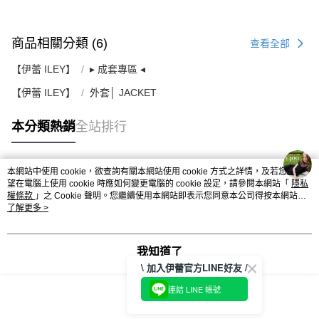
商品相關分類 (6)
查看全部
【伊蕾 ILEY】
▸ 成套專區 ◂
【伊蕾 ILEY】
外套│ JACKET
本分類熱銷
全站排行
本網站中使用 cookie，欲查詢有關本網站使用 cookie 方式之詳情，及若您不希
熱門標籤
望在電腦上使用 cookie 時應如何變更電腦的 cookie 設定，請參閱本網站「
隱私
權條款
」之 Cookie 聲明。您繼續使用本網站即表示您同意本公司得按本網站使
用條款之 Cookie 聲明使用 cookie。
了解更多 >
我知道了
\ 加入伊蕾官方LINE好友 /
連結 LINE 帳號