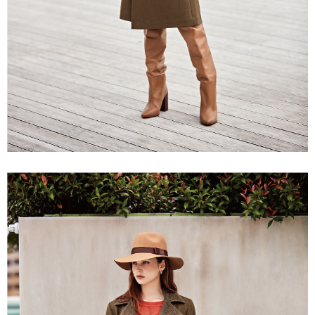
「AFTEE先享後付」，若未經同意申辦者引起之損失，本公司不負相關責
任。
宅配離島
４．使用「AFTEE先享後付」時，將依據個別帳號之用戶狀況，依本公司即
每筆NT$120，滿NT$2,500(含以上)免運費
時審查核予不同之上限額度；若仍有額度不足之情形，本公司將視審查結果
請求用戶進行身份認證。
付款後門市自取
５．嚴禁一人註冊多個帳號或使用他人資訊註冊。若發現惡意使用之情形，
恩沛科技股份有限公司將有權停止該用戶之使用額度並採取法律行動。
免運費
海外配送
查看運費