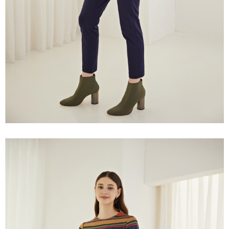
「AFTEE先享後付」，若未經同意申辦者引起之損失，本公司不負相關責
任。
宅配離島
４．使用「AFTEE先享後付」時，將依據個別帳號之用戶狀況，依本公司即
每筆NT$120，滿NT$2,500(含以上)免運費
時審查核予不同之上限額度；若仍有額度不足之情形，本公司將視審查結果
請求用戶進行身份認證。
付款後門市自取
５．嚴禁一人註冊多個帳號或使用他人資訊註冊。若發現惡意使用之情形，
恩沛科技股份有限公司將有權停止該用戶之使用額度並採取法律行動。
免運費
海外配送
查看運費