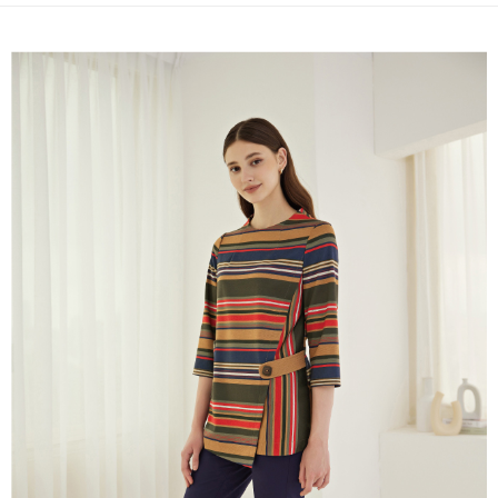
便利好安心！
4.訂單成立30分鐘內，如未前往確認交易或遇審核未通過，訂單將自動取
１．簡單：不需註冊會員、不需綁卡、不需儲值。
全家取貨付款
消。如遇「轉專審核」未通過狀況，表示未達大哥付你分期系統評分，恕無
２．便利：只要手機號碼，簡訊認證，即可結帳。
法說明評估內容。
每筆NT$120，滿NT$2,500(含以上)免運費
３．安心：先確認商品／服務後，再付款。
【繳款方式說明】
1.分期款項不併入電信帳單，「大哥付你分期」於每月結算日後寄送繳費提
付款後全家取貨
【「AFTEE先享後付」結帳流程】
醒簡訊。
１．於結帳方式選擇「AFTEE先享後付」後，將跳轉至「AFTEE先享後付」
每筆NT$120，滿NT$2,500(含以上)免運費
2.透過簡訊連結打開帳單後，可選擇「超商條碼／台灣大直營門市／銀行轉
結帳頁面，進行簡訊認證並確認金額後，即可完成結帳。
帳／街口支付／iPASS MONEY」等通路繳費。
２．訂單成立數日內，您將收到繳費通知簡訊。
萊爾富取貨付款
３．收到繳費通知簡訊後14天內，點擊此簡訊中的連結，可透過四大超商／
【注意事項】
每筆NT$120，滿NT$2,500(含以上)免運費
ATM／網路銀行／等多元方式進行付款，方視為交易完成。
1.本服務係由「台灣大哥大股份有限公司」（以下簡稱本公司）所提供，讓
※ 請注意：結帳手續完成當下不需立刻繳費，但若您需要取消訂單，請聯絡
用戶於交易時，得透過本服務購買商品或服務，並由商店將買賣／分期付款
付款後萊爾富取貨
購買商品的店家。未經商家同意取消之訂單仍視為有效，需透過AFTEE先享
買賣價金債權讓與本公司後，依約使用本公司帳單繳交帳款。
後付繳納相關費用。
每筆NT$120，滿NT$2,500(含以上)免運費
2.基於同意付款使用「大哥付你分期」之契約關係目的，商店將以您的個人
※ 交易是否成功請以「AFTEE先享後付 」之結帳頁面顯示為準，若有關於
資料（包含姓名、電話或地址）提供予台灣大哥大進項蒐集、處理及利用，
是否繳費成功／繳費後需取消欲退款等相關疑問，請聯繫「AFTEE先享後付
7-11取貨付款
由本公司與您本人進行分期帳單所需資料之確認、核對及更正。
客戶支援中心」
https://netprotections.freshdesk.com/support/home
3.完整用戶服務條款，請詳閱以下連結：
https://oppay.tw/userRule
每筆NT$120，滿NT$2,500(含以上)免運費
【注意事項】
１．透過由恩沛科技股份有限公司提供之「AFTEE先享後付」服務完成之交
付款後7-11取貨
易，需依本服務之必要範圍內提供個人資料，並將交易相關給付款項請求債
每筆NT$120，滿NT$2,500(含以上)免運費
權轉讓予恩沛科技股份有限公司。
２．關於個人資料處理事宜，請瀏覽以下網址：
宅配
https://aftee.tw/terms/#terms3
３．未成年的使用者請事先徵得法定代理人或監護人之同意方可使用
每筆NT$120，滿NT$2,500(含以上)免運費