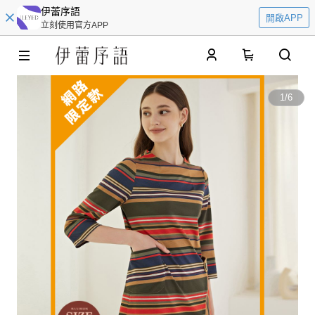
伊蕾序語
開啟APP
立刻使用官方APP
0
1
/
6