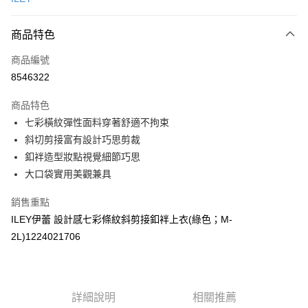
信用卡分期付款
3 期 0 利率 每期
NT$293
21家銀行
商品特色
合作金庫商業銀行
第一商業銀行
超商取貨付款
商品編號
華南商業銀行
彰化商業銀行
8546322
LINE Pay
上海商業儲蓄銀行
台北富邦商業銀行
國泰世華商業銀行
兆豐國際商業銀行
商品特色
Apple Pay
臺灣中小企業銀行
台中商業銀行
七彩橫紋彈性面料穿著舒適不拘束
匯豐（台灣）商業銀行
華泰商業銀行
街口支付
斜切剪接富有設計巧思剪裁
聯邦商業銀行
遠東國際商業銀行
元大商業銀行
永豐商業銀行
釦袢造型妝點視覺細節巧思
悠遊付
玉山商業銀行
星展（台灣）商業銀行
大口袋實用美觀兼具
台新國際商業銀行
中國信託商業銀行
全盈+PAY
台灣樂天信用卡公司
銷售重點
大哥付你分期
ILEY伊蕾 設計感七彩條紋斜剪接釦袢上衣(綠色；M-
相關說明
2L)1224021706
【大哥付你分期使用說明】
AFTEE先享後付
1.本服務由台灣大哥大提供，台灣大哥大用戶可立即使用無須另外申請。
2.付款方式選擇「大哥付你分期」，訂單成立後會自動跳轉到大哥付的交易
相關說明
流程，驗證手機門號後，選擇欲分期的期數、繳款截止日，確認付款後即完
【關於「AFTEE先享後付」】
成交易。
詳細說明
相關推薦
AFTEE先享後付是「在收到商品之後才付款」的支付方式。 讓您購物簡單
運送方式
3.實際核准額度、可分期數及費用金額請依後續交易確認頁面所載為準。