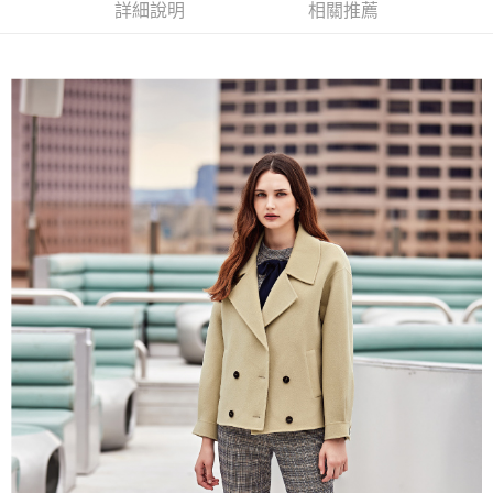
便利好安心！
詳細說明
相關推薦
4.訂單成立30分鐘內，如未前往確認交易或遇審核未通過，訂單將自動取
１．簡單：不需註冊會員、不需綁卡、不需儲值。
全家取貨付款
消。如遇「轉專審核」未通過狀況，表示未達大哥付你分期系統評分，恕無
２．便利：只要手機號碼，簡訊認證，即可結帳。
法說明評估內容。
每筆NT$120，滿NT$2,500(含以上)免運費
３．安心：先確認商品／服務後，再付款。
【繳款方式說明】
1.分期款項不併入電信帳單，「大哥付你分期」於每月結算日後寄送繳費提
付款後全家取貨
【「AFTEE先享後付」結帳流程】
醒簡訊。
１．於結帳方式選擇「AFTEE先享後付」後，將跳轉至「AFTEE先享後付」
每筆NT$120，滿NT$2,500(含以上)免運費
2.透過簡訊連結打開帳單後，可選擇「超商條碼／台灣大直營門市／銀行轉
結帳頁面，進行簡訊認證並確認金額後，即可完成結帳。
帳／街口支付／iPASS MONEY」等通路繳費。
２．訂單成立數日內，您將收到繳費通知簡訊。
萊爾富取貨付款
３．收到繳費通知簡訊後14天內，點擊此簡訊中的連結，可透過四大超商／
【注意事項】
每筆NT$120，滿NT$2,500(含以上)免運費
ATM／網路銀行／等多元方式進行付款，方視為交易完成。
1.本服務係由「台灣大哥大股份有限公司」（以下簡稱本公司）所提供，讓
※ 請注意：結帳手續完成當下不需立刻繳費，但若您需要取消訂單，請聯絡
用戶於交易時，得透過本服務購買商品或服務，並由商店將買賣／分期付款
付款後萊爾富取貨
購買商品的店家。未經商家同意取消之訂單仍視為有效，需透過AFTEE先享
買賣價金債權讓與本公司後，依約使用本公司帳單繳交帳款。
後付繳納相關費用。
每筆NT$120，滿NT$2,500(含以上)免運費
2.基於同意付款使用「大哥付你分期」之契約關係目的，商店將以您的個人
※ 交易是否成功請以「AFTEE先享後付 」之結帳頁面顯示為準，若有關於
資料（包含姓名、電話或地址）提供予台灣大哥大進項蒐集、處理及利用，
是否繳費成功／繳費後需取消欲退款等相關疑問，請聯繫「AFTEE先享後付
7-11取貨付款
由本公司與您本人進行分期帳單所需資料之確認、核對及更正。
客戶支援中心」
https://netprotections.freshdesk.com/support/home
3.完整用戶服務條款，請詳閱以下連結：
https://oppay.tw/userRule
每筆NT$120，滿NT$2,500(含以上)免運費
【注意事項】
１．透過由恩沛科技股份有限公司提供之「AFTEE先享後付」服務完成之交
付款後7-11取貨
易，需依本服務之必要範圍內提供個人資料，並將交易相關給付款項請求債
每筆NT$120，滿NT$2,500(含以上)免運費
權轉讓予恩沛科技股份有限公司。
２．關於個人資料處理事宜，請瀏覽以下網址：
宅配
https://aftee.tw/terms/#terms3
３．未成年的使用者請事先徵得法定代理人或監護人之同意方可使用
每筆NT$120，滿NT$2,500(含以上)免運費