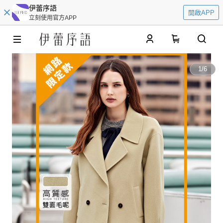
伊蕾序語
開啟APP
立刻使用官方APP
0
1
/
6