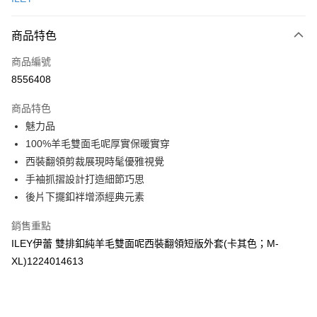
信用卡分期付款
3 期 0 利率 每期
NT$799
21家銀行
商品特色
合作金庫商業銀行
第一商業銀行
超商取貨付款
商品編號
華南商業銀行
彰化商業銀行
8556408
LINE Pay
上海商業儲蓄銀行
台北富邦商業銀行
國泰世華商業銀行
兆豐國際商業銀行
商品特色
Apple Pay
臺灣中小企業銀行
台中商業銀行
魅力品
匯豐（台灣）商業銀行
華泰商業銀行
街口支付
100%羊毛雙面毛呢厚實保暖實穿
聯邦商業銀行
遠東國際商業銀行
元大商業銀行
永豐商業銀行
西裝翻領剪裁展現時髦優雅視覺
悠遊付
玉山商業銀行
星展（台灣）商業銀行
手袖抓摺設計打造細節巧思
台新國際商業銀行
中國信託商業銀行
全盈+PAY
後片下擺釦袢增添經典元素
台灣樂天信用卡公司
大哥付你分期
銷售重點
相關說明
ILEY伊蕾 雙排釦純羊毛雙面呢西裝翻領短版外套(卡其色；M-
【大哥付你分期使用說明】
AFTEE先享後付
XL)1224014613
1.本服務由台灣大哥大提供，台灣大哥大用戶可立即使用無須另外申請。
2.付款方式選擇「大哥付你分期」，訂單成立後會自動跳轉到大哥付的交易
相關說明
流程，驗證手機門號後，選擇欲分期的期數、繳款截止日，確認付款後即完
【關於「AFTEE先享後付」】
成交易。
AFTEE先享後付是「在收到商品之後才付款」的支付方式。 讓您購物簡單
運送方式
3.實際核准額度、可分期數及費用金額請依後續交易確認頁面所載為準。