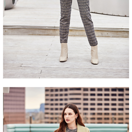
「AFTEE先享後付」，若未經同意申辦者引起之損失，本公司不負相關責
任。
宅配離島
４．使用「AFTEE先享後付」時，將依據個別帳號之用戶狀況，依本公司即
每筆NT$120，滿NT$2,500(含以上)免運費
時審查核予不同之上限額度；若仍有額度不足之情形，本公司將視審查結果
請求用戶進行身份認證。
付款後門市自取
５．嚴禁一人註冊多個帳號或使用他人資訊註冊。若發現惡意使用之情形，
恩沛科技股份有限公司將有權停止該用戶之使用額度並採取法律行動。
免運費
海外配送
查看運費