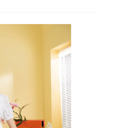
評估內容。
：先確認商品／服務後，再付款。
式說明】
20，滿NT$2,500(含以上)免運費
項不併入電信帳單，「大哥付你分期」於每月結算日後寄送繳費提
EE先享後付」結帳流程】
家取貨
方式選擇「AFTEE先享後付」後，將跳轉至「AFTEE先享後
訊連結打開帳單後，可選擇「超商條碼／台灣大直營門市／銀行轉
頁面，進行簡訊認證並確認金額後，即可完成結帳。
20，滿NT$2,500(含以上)免運費
付／iPASS MONEY」等通路繳費。
成立數日內，您將收到繳費通知簡訊。
費通知簡訊後14天內，點擊此簡訊中的連結，可透過四大超商
貨付款
項】
網路銀行／等多元方式進行付款，方視為交易完成。
係由「台灣大哥大股份有限公司」（以下簡稱本公司）所提供，讓
20，滿NT$2,500(含以上)免運費
：結帳手續完成當下不需立刻繳費，但若您需要取消訂單，請聯
易時，得透過本服務購買商品或服務，並由商店將買賣／分期付
的店家。未經商家同意取消之訂單仍視為有效，需透過AFTEE
金債權讓與本公司後，依約使用本公司帳單繳交帳款。
繳納相關費用。
爾富取貨
意付款使用「大哥付你分期」之契約關係目的，商店將以您的個人
否成功請以「AFTEE先享後付 」之結帳頁面顯示為準，若有關於
20，滿NT$2,500(含以上)免運費
含姓名、電話或地址）提供予台灣大哥大進項蒐集、處理及利
功／繳費後需取消欲退款等相關疑問，請聯繫「AFTEE先享後
公司與您本人進行分期帳單所需資料之確認、核對及更正。
援中心」
https://netprotections.freshdesk.com/support/home
付款
戶服務條款，請詳閱以下連結：
https://oppay.tw/userRule
項】
20，滿NT$2,500(含以上)免運費
恩沛科技股份有限公司提供之「AFTEE先享後付」服務完成之
依本服務之必要範圍內提供個人資料，並將交易相關給付款項請
1取貨
讓予恩沛科技股份有限公司。
20，滿NT$2,500(含以上)免運費
個人資料處理事宜，請瀏覽以下網址：
ee.tw/terms/#terms3
年的使用者請事先徵得法定代理人或監護人之同意方可使用
E先享後付」，若未經同意申辦者引起之損失，本公司不負相關責
20，滿NT$2,500(含以上)免運費
AFTEE先享後付」時，將依據個別帳號之用戶狀況，依本公司