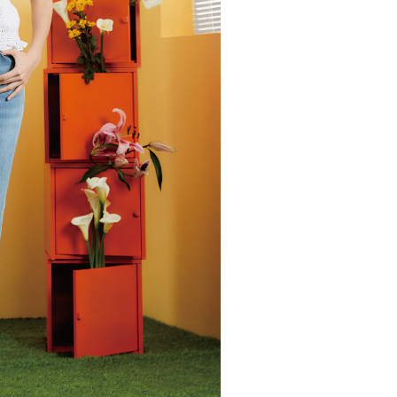
核予不同之上限額度；若仍有額度不足之情形，本公司將視審查
20，滿NT$2,500(含以上)免運費
用戶進行身份認證。
一人註冊多個帳號或使用他人資訊註冊。若發現惡意使用之情
市自取
科技股份有限公司將有權停止該用戶之使用額度並採取法律行
查看運費