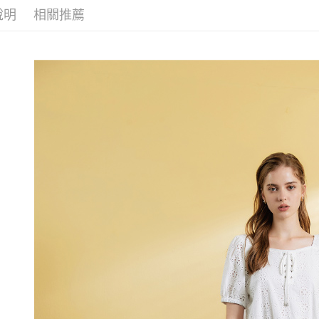
無法說明
３．安心
說明
相關推薦
【繳款方
每筆NT$1
1.分期款
【「AFT
醒簡訊。
付款後全
１．於結帳
2.透過簡
付」結帳
每筆NT$1
帳／街口支
２．訂單
３．收到繳
萊爾富取
【注意事
／ATM／
1.本服務
每筆NT$1
※ 請注意
用戶於交
絡購買商品
款買賣價
先享後付
付款後萊
2.基於同
※ 交易是
每筆NT$1
資料（包
是否繳費成
用，由本
付客戶支
7-11取貨
3.完整用
【注意事
每筆NT$1
１．透過由
交易，需
付款後7-1
求債權轉
每筆NT$1
２．關於
https://aft
宅配
３．未成
「AFTE
每筆NT$1
任。
４．使用「
宅配離島