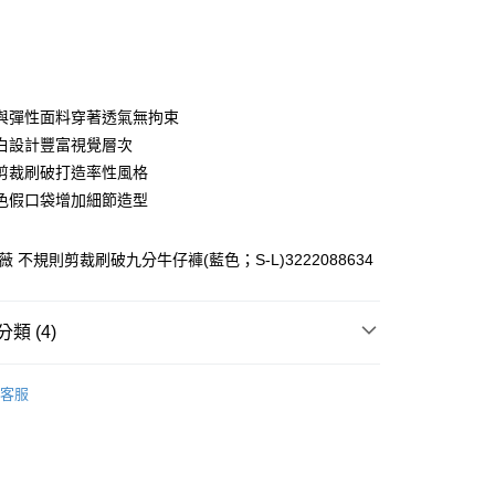
0 利率 每期
NT$260
21家銀行
庫商業銀行
第一商業銀行
付款
業銀行
彰化商業銀行
業儲蓄銀行
台北富邦商業銀行
華商業銀行
兆豐國際商業銀行
與彈性面料穿著透氣無拘束
小企業銀行
台中商業銀行
白設計豐富視覺層次
台灣）商業銀行
華泰商業銀行
剪裁刷破打造率性風格
業銀行
遠東國際商業銀行
色假口袋增加細節造型
業銀行
永豐商業銀行
業銀行
星展（台灣）商業銀行
際商業銀行
中國信託商業銀行
薇 不規則剪裁刷破九分牛仔褲(藍色；S-L)3222088634
天信用卡公司
分期
類 (4)
你分期使用說明】
享後付
由台灣大哥大提供，台灣大哥大用戶可立即使用無須另外申請。
WEY】
牛仔│DENIM
式選擇「大哥付你分期」，訂單成立後會自動跳轉到大哥付的交易
客服
證手機門號後，選擇欲分期的期數、繳款截止日，確認付款後即
FTEE先享後付」】
WEY】
➤ Outlet│春夏精選
。
先享後付是「在收到商品之後才付款」的支付方式。 讓您購物簡單
准額度、可分期數及費用金額請依後續交易確認頁面所載為準。
心！
WEY】
超值買一送一
立30分鐘內，如未前往確認交易或遇審核未通過，訂單將自動取
：不需註冊會員、不需綁卡、不需儲值。
「轉專審核」未通過狀況，表示未達大哥付你分期系統評分，恕
WEY】
全部商品│ALL
：只要手機號碼，簡訊認證，即可結帳。
付款