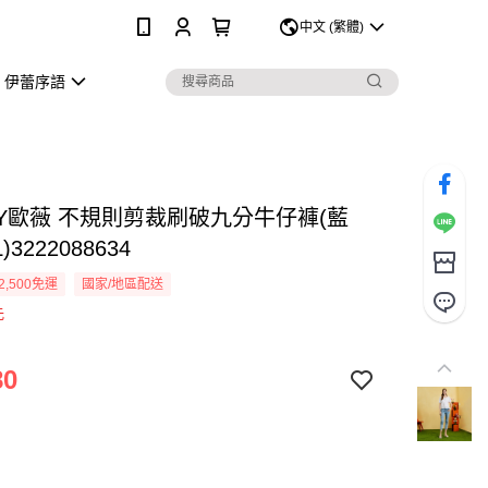
0
中文 (繁體)
伊蕾序語
EY歐薇 不規則剪裁刷破九分牛仔褲(藍
)3222088634
2,500免運
國家/地區配送
元
80