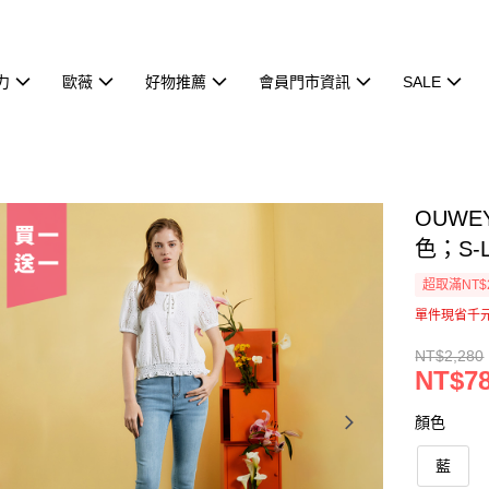
力
歐薇
好物推薦
會員門市資訊
SALE
OUW
色；S-L
超取滿NT$
單件現省千
NT$2,280
NT$7
顏色
藍