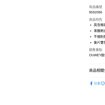
3 期 
商品編號
合作金
超商取貨
8592086
華南商
LINE Pay
上海商
商品特色
國泰世
高含棉
Apple Pay
臺灣中
漸層刷
匯豐（
街口支付
不規則
聯邦商
後片雙
元大商
悠遊付
玉山商
銷售重點
台新國
全盈+PAY
OUWEY歐
台灣樂
大哥付你
相關說明
商品相關分
【大哥付
AFTEE先
1.本服務
【歐薇 OU
2.付款方
相關說明
分享
流程，驗
【關於「A
【歐薇 OU
完成交易
AFTEE
3.實際核
便利好安
【歐薇 OU
運送方式
4.訂單成
１．簡單
消。如遇
【歐薇 OU
２．便利
全家取貨