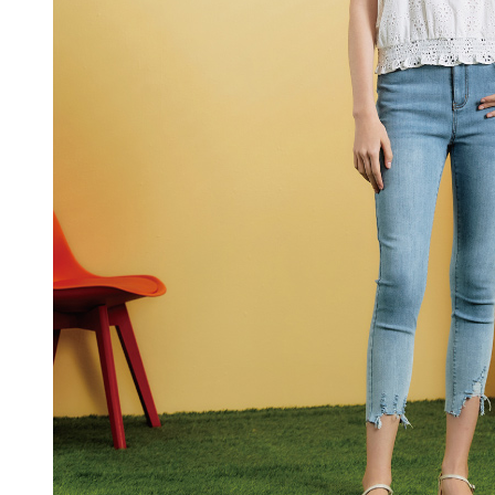
即時審查
每筆NT$1
結果請求
５．嚴禁
付款後門
形，恩沛
動。
免運費
海外配送